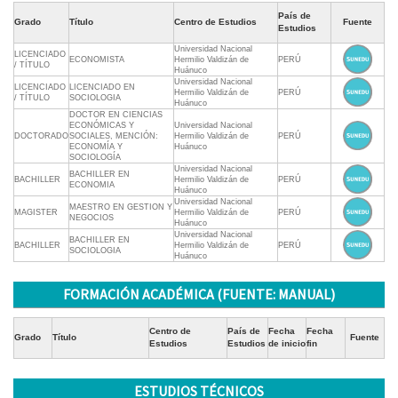
País de
Grado
Título
Centro de Estudios
Fuente
Estudios
Universidad Nacional
LICENCIADO
ECONOMISTA
Hermilio Valdizán de
PERÚ
/ TÍTULO
Huánuco
Universidad Nacional
LICENCIADO
LICENCIADO EN
Hermilio Valdizán de
PERÚ
/ TÍTULO
SOCIOLOGIA
Huánuco
DOCTOR EN CIENCIAS
ECONÓMICAS Y
Universidad Nacional
DOCTORADO
SOCIALES, MENCIÓN:
Hermilio Valdizán de
PERÚ
ECONOMÍA Y
Huánuco
SOCIOLOGÍA
Universidad Nacional
BACHILLER EN
BACHILLER
Hermilio Valdizán de
PERÚ
ECONOMIA
Huánuco
Universidad Nacional
MAESTRO EN GESTION Y
MAGISTER
Hermilio Valdizán de
PERÚ
NEGOCIOS
Huánuco
Universidad Nacional
BACHILLER EN
BACHILLER
Hermilio Valdizán de
PERÚ
SOCIOLOGIA
Huánuco
FORMACIÓN ACADÉMICA (FUENTE: MANUAL)
Centro de
País de
Fecha
Fecha
Grado
Título
Fuente
Estudios
Estudios
de inicio
fin
ESTUDIOS TÉCNICOS