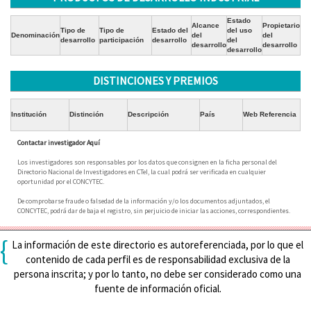
Estado
Alcance
Propietario
Tipo de
Tipo de
Estado del
del uso
Denominación
del
del
desarrollo
participación
desarrollo
del
desarrollo
desarrollo
desarrollo
DISTINCIONES Y PREMIOS
Institución
Distinción
Descripción
País
Web Referencia
Contactar investigador Aquí
Los investigadores son responsables por los datos que consignen en la ficha personal del
Directorio Nacional de Investigadores en CTeI, la cual podrá ser verificada en cualquier
oportunidad por el CONCYTEC.
De comprobarse fraude o falsedad de la información y/o los documentos adjuntados, el
CONCYTEC, podrá dar de baja el registro, sin perjuicio de iniciar las acciones, correspondientes.
{
La información de este directorio es autoreferenciada, por lo que el
contenido de cada perfil es de responsabilidad exclusiva de la
persona inscrita; y por lo tanto, no debe ser considerado como una
fuente de información oficial.