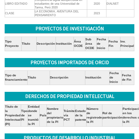
Competencia digital autopercibida en
LIBRO EDITADO
estudiantes de una Universidad de
2020
DIALNET
Tarma, Perú 2020
LA ECONOMIA, AVENTURA DEL
CLASE
2023
PENSAMIENTO
PROYECTOS DE INVESTIGACIÓN
Sub
Fecha
Tipo
Área
Fecha
Inv.
Título
Descripción
Institución
área
de
Proyecto
OCDE
Fin
Principal
OCDE
Inicio
PROYECTOS IMPORTADOS DE ORCID
Fecha
Tipo de
Fecha
Título
Descripción
Institución
de
financiamiento
de Fin
Inicio
DERECHOS DE PROPIEDAD INTELECTUAL
Título de
Entidad
Nombre
Número
Participac
la
Tipo
donde
Trámite
Estado
del
de
Rol de
en los
Propiedad
de
se
País
vía
de la
propietario
registrode
participación
derechos 
Intelectual
PI
tramitó
PCT
patente
de la PI
la PI
la PI
(PI)
la PI
PRODUCTOS DE DESARROLLO INDUSTRIAL