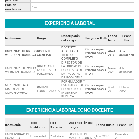
personal:
Pais de
Perú
residencia:
EXPERIENCIA LABORAL
Descripción
Fecha
Fecha
Institución
Cargo
Cargo en I+d+i
del cargo
Inicio
Fin
DOCENTE
Otros cargos
UNIV. NAC. HERMILIO
DOCENTE
AUXILIAR A
Abril
A la
relacionados a
VALDIZAN HUANUCO
AUXILIAR
TIEMPO
2017
actualidad
(I+D+i)
COMPLETO
DIRECTOR DE
DIRECTOR DE
LA UNIDAD DE
Otros cargos
UNIV. NAC. HERMILIO
Marzo
A la
LA UNIDAD DE
POSGRADO DE
relacionados a
VALDIZAN HUANUCO
2023
actualidad
POSGRADO
LA FACULTAD
(I+D+i)
DE ECONOMIA
FORMULADOR Y
MUNICIPALIDAD
EVALUADOR DE
Otros cargos
UNIDAD
Abril
Octubre
DISTRITAL DE
PROYECTOS DE
relacionados a
FORMULADORA
2019
2022
CONCHAMARCA
INVERSION
(I+D+i)
PUBLICA
EXPERIENCIA LABORAL COMO DOCENTE
Tipo
Tipo
Descripción del
Institución
Fecha Inicio
Fecha Fin
Institución
Docente
cargo
UNIVERSIDAD DE
DOCENTE DE
Diciembre
Universidad
Contratado
Abril 2017
HUANUCO
MACROECONOMIA
2018