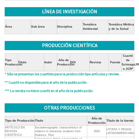
LÍNEA DE INVESTIGACIÓN
Temática
Temática Médica
Área
Sub área
Disciplina
Ambiental
y de la Salud
PRODUCCIÓN CIENTÍFICA
Cuartil
Tipo
Año de
de
Título
Autor
DOI
Revista
Fuente
Producción
Producción
ScimagoJR
o JCR*
* Sólo se presentan los cuartiles para la producción tipo artículos y review.
** Cuartil no disponible para el año de la publicación.
*** La revista no tiene cuartil en el año de la publicación.
OTRAS PRODUCCIONES
Año de
Tipo de Producción
Título
Título de la fuente
Producción
ARTÍCULO EN
Sociodemographic characteristics of
UTOPIA Y PRAXIS
REVISTA
violence in university students from
2020
LATINOAMERICANA
CIENTÍFICA
Huánuco, Peru