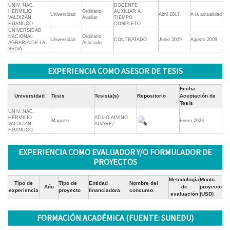
UNIV. NAC.
DOCENTE
HERMILIO
Ordinario-
AUXILIAR A
Universidad
Abril 2017
A la actualidad
VALDIZAN
Auxiliar
TIEMPO
HUANUCO
COMPLETO
UNIVERSIDAD
NACIONAL
Ordinario-
Universidad
CONTRATADO
Junio 2009
Agosto 2009
AGRARIA DE LA
Asociado
SELVA
EXPERIENCIA COMO ASESOR DE TESIS
Fecha
Universidad
Tesis
Tesista(s)
Repositorio
Aceptación de
Tesis
UNIV. NAC.
HERMILIO
ATILIO ALVINO
Magister
Enero 2023
VALDIZAN
ALVAREZ
HUANUCO
EXPERIENCIA COMO EVALUADOR Y/O FORMULADOR DE
PROYECTOS
Metodología
Monto
Tipo de
Tipo de
Entidad
Nombre del
Ańo
de
proyecto
experiencia
proyecto
financiadora
concurso
evaluación
(USD)
FORMACIÓN ACADÉMICA (FUENTE: SUNEDU)