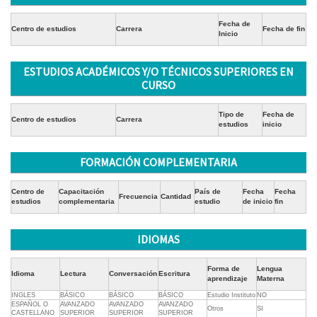
Fecha de
Centro de estudios
Carrera
Fecha de fin
Inicio
ESTUDIOS ACADÉMICOS Y/O TÉCNICOS SUPERIORES EN
CURSO
Tipo de
Fecha de
Centro de estudios
Carrera
estudios
inicio
FORMACIÓN COMPLEMENTARIA
Centro de
Capacitación
País de
Fecha
Fecha
Frecuencia
Cantidad
estudios
complementaria
estudio
de inicio
fin
IDIOMAS
Forma de
Lengua
Idioma
Lectura
Conversación
Escritura
aprendizaje
Materna
INGLES
BÁSICO
BÁSICO
BÁSICO
Estudio Instituto
NO
ESPAÑOL O
AVANZADO
AVANZADO
AVANZADO
Otros
SI
CASTELLANO
SUPERIOR
SUPERIOR
SUPERIOR