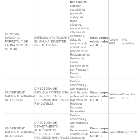
Renovables.
Elaborar,
suscribir los
planes de
manejo de
fauna
silvestre,
elaboración de
informes de
SERVICIO
ejecución y
NACIONAL
ESPECIALISTA/REGENTE
Otros cargos
guías de
Agosto
A la
FORESTAL Y DE
EN FAUNA SILVESTRE
relacionados
transporte de
2019
actualidad
FAUNA SILVESTRE -
EN CAUTIVERIO
a (I+D+i)
acuerdo a lo
SERFOR
previsto en el
Reglamento de
Gestión de
Fauna
Silvestre de la
Ley Forestal y
Fauna
Silvestre.
Gestión
académica y
DIRECTORA DE
administrativa
UNIVERSIDAD
ESCUELA PROFESIONAL
de la Escuela
Otros cargos
Setiembre
Diciembre
NACIONAL AGRARIA
DE INGENIERIA EN
profesional de
relacionados
2017
2019
DE LA SELVA
RECURSOS NATURALES
Ingeniería en
a (I+D+i)
RENOVABLES
Recursos
Naturales
Renovables
Gestión
académica y
DIRECTORA DE
administrativa
DEPARTAMENTO
del
UNIVERSIDAD
Otros cargos
ACADÉMICO DE
Departamento
NACIONAL AGRARIA
relacionados
Julio 2014
Mayo 2016
CIENCIAS DE LOS
Académico de
DE LA SELVA
a (I+D+i)
RECURSOS NATURALES
Ciencias de