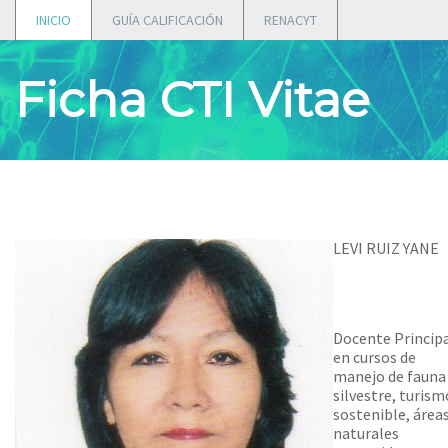
INICIO
GUÍA CALIFICACIÓN
RENACYT
Ficha CTI Vitae
LEVI RUIZ YANE
Docente Princip
en cursos de
manejo de fauna
silvestre, turism
sostenible, área
naturales