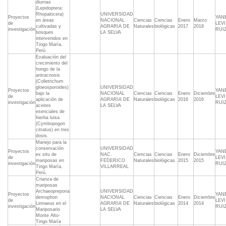
diurnas
(Lepidoptera:
Rhopalocera)
UNIVERSIDAD
Proyectos
YAN
en áreas
NACIONAL
Ciencias
Ciencias
Enero
Marzo
de
LEVI
cultivadas y
AGRARIA DE
Naturales
biológicas
2017
2018
investigación
RUI
bosques
LA SELVA
intervenidos en
Tingo María,
Perú
Evaluación del
crecimiento del
hongo de la
antracnosis
(Colletrichum
gloeosporoides)
UNIVERSIDAD
Proyectos
YAN
bajo la
NACIONAL
Ciencias
Ciencias
Enero
Diciembre
de
LEVI
aplicación de
AGRARIA DE
Naturales
biológicas
2016
2016
investigación
RUI
aceites
LA SELVA
esenciales de
hierba luisa
(Cymbopogon
citratus) en tres
dosis.
Manejo para la
conservación
UNIVERSIDAD
Proyectos
YAN
ex situ de
NAC.
Ciencias
Ciencias
Enero
Diciembre
de
LEVI
mariposas en
FEDERICO
Naturales
biológicas
2015
2015
investigación
RUI
Tingo María,
VILLARREAL
Perú.
Crianza de
mariposas
Archaeoprepona
UNIVERSIDAD
Proyectos
YAN
demophon
NACIONAL
Ciencias
Ciencias
Enero
Diciembre
de
LEVI
Linnaeus en el
AGRARIA DE
Naturales
biológicas
2014
2014
investigación
RUI
Mariposario
LA SELVA
Monte Alto-
Tingo María