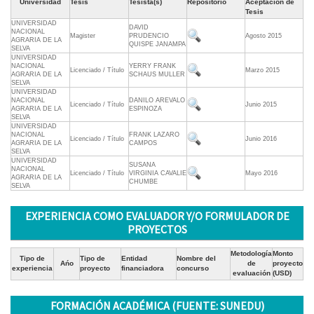
Universidad
Tesis
Tesista(s)
Repositorio
Aceptación de
Tesis
UNIVERSIDAD
DAVID
NACIONAL
Magister
PRUDENCIO
Agosto 2015
AGRARIA DE LA
QUISPE JANAMPA
SELVA
UNIVERSIDAD
NACIONAL
YERRY FRANK
Licenciado / Título
Marzo 2015
AGRARIA DE LA
SCHAUS MULLER
SELVA
UNIVERSIDAD
NACIONAL
DANILO AREVALO
Licenciado / Título
Junio 2015
AGRARIA DE LA
ESPINOZA
SELVA
UNIVERSIDAD
NACIONAL
FRANK LAZARO
Licenciado / Título
Junio 2016
AGRARIA DE LA
CAMPOS
SELVA
UNIVERSIDAD
SUSANA
NACIONAL
Licenciado / Título
VIRGINIA CAVALIE
Mayo 2016
AGRARIA DE LA
CHUMBE
SELVA
EXPERIENCIA COMO EVALUADOR Y/O FORMULADOR DE
PROYECTOS
Metodología
Monto
Tipo de
Tipo de
Entidad
Nombre del
Ańo
de
proyecto
experiencia
proyecto
financiadora
concurso
evaluación
(USD)
FORMACIÓN ACADÉMICA (FUENTE: SUNEDU)