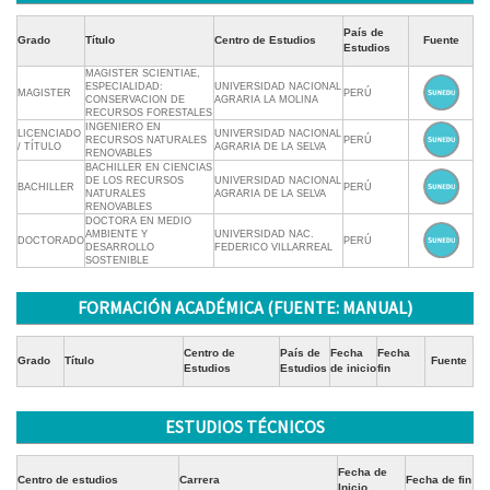
País de
Grado
Título
Centro de Estudios
Fuente
Estudios
MAGISTER SCIENTIAE,
ESPECIALIDAD:
UNIVERSIDAD NACIONAL
MAGISTER
PERÚ
CONSERVACION DE
AGRARIA LA MOLINA
RECURSOS FORESTALES
INGENIERO EN
LICENCIADO
UNIVERSIDAD NACIONAL
RECURSOS NATURALES
PERÚ
/ TÍTULO
AGRARIA DE LA SELVA
RENOVABLES
BACHILLER EN CIENCIAS
DE LOS RECURSOS
UNIVERSIDAD NACIONAL
BACHILLER
PERÚ
NATURALES
AGRARIA DE LA SELVA
RENOVABLES
DOCTORA EN MEDIO
AMBIENTE Y
UNIVERSIDAD NAC.
DOCTORADO
PERÚ
DESARROLLO
FEDERICO VILLARREAL
SOSTENIBLE
FORMACIÓN ACADÉMICA (FUENTE: MANUAL)
Centro de
País de
Fecha
Fecha
Grado
Título
Fuente
Estudios
Estudios
de inicio
fin
ESTUDIOS TÉCNICOS
Fecha de
Centro de estudios
Carrera
Fecha de fin
Inicio