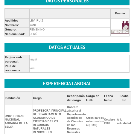
DATOS PERSONALES
Fuente
Apellidos :
LEVI RUIZ
Nombres:
YANE
Género:
FEMENINO
Nacionalidad:
PERÚ
DATOS ACTUALES
Pagina web
http://
personal:
Pais de
Perú
residencia:
EXPERIENCIA LABORAL
Descripción
Cargo en
Fecha
Fecha
Institución
Cargo
del cargo
I+d+i
Inicio
Fin
Docente
PROFESORA PRINCIPAL
adscrita al
DE DEPARTAMENTO
Departamento
UNIVERSIDAD
ACADEMICO DE
Académico
Otros cargos
NACIONAL
Octubre
A la
CIENCIAS DE LOS
de Ciencias
relacionados
AGRARIA DE LA
2000
actualidad
RECURSOS
de los
a (I+D+i)
SELVA
NATURALES
Recursos
RENOVABLES
Naturales