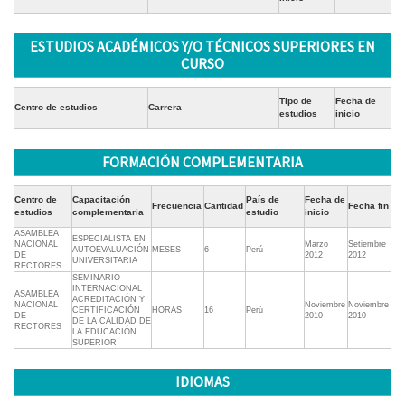
ESTUDIOS ACADÉMICOS Y/O TÉCNICOS SUPERIORES EN
CURSO
Tipo de
Fecha de
Centro de estudios
Carrera
estudios
inicio
FORMACIÓN COMPLEMENTARIA
Centro de
Capacitación
País de
Fecha de
Frecuencia
Cantidad
Fecha fin
estudios
complementaria
estudio
inicio
ASAMBLEA
ESPECIALISTA EN
NACIONAL
Marzo
Setiembre
AUTOEVALUACIÓN
MESES
6
Perú
DE
2012
2012
UNIVERSITARIA
RECTORES
SEMINARIO
INTERNACIONAL
ASAMBLEA
ACREDITACIÓN Y
NACIONAL
Noviembre
Noviembre
CERTIFICACIÓN
HORAS
16
Perú
DE
2010
2010
DE LA CALIDAD DE
RECTORES
LA EDUCACIÓN
SUPERIOR
IDIOMAS