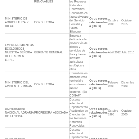
RENOVABLES
los Recursos
Naturales
Renovables.
Consultora en
fauna silvestre
MINISTERIO DE
Otros cargos
del Servicio
Octubre
Octubre
AGRICULTURA Y
CONSULTORA
relacionados
Forestal y
2008
2015
RIEGO
a (I+D+i)
Fauna
Silvestre.
Empresa
dedicada a la
producción de
EMPRENDIMIENTOS
bienes y
ECOLOGICOS
Otros cargos
servicios de
NUESTRA SEÑORA
GERENTE GENERAL
relacionados
Abril 2012
Julio 2015
flora y fauna
DEL CARMEN
a (I+D+i)
silvestre,
E.I.R.L
agricultura
ecológica y
otros.
Consultora en
ordenamiento
territorial y
Otros cargos
MINISTERIO DEL
Febrero
Diciembre
CONSULTORA
ecosistemas
relacionados
AMBIENTE - MINAM
2006
2009
marino
a (I+D+i)
costeros. (Ex-
CONAM)
Docente
adscrita al
Departamento
UNIVERSIDAD
Otros cargos
Académico de
Octubre
Octubre
NACIONAL AGRARIA
PROFESORA ASOCIADA
relacionados
Ciencias de
1995
2000
DE LA SELVA
a (I+D+i)
los Recursos
Naturales
Renovables,
Docente
adscrita al
Departamento