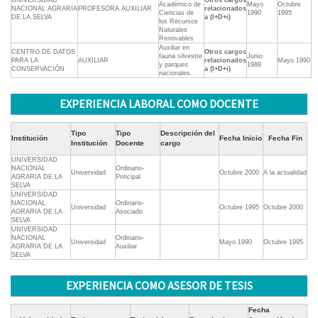
UNIVERSIDAD
Otros cargos
Académico de
Mayo
Octubre
NACIONAL AGRARIA
PROFESORA AUXILIAR
relacionados
Ciencias de
1990
1995
DE LA SELVA
a (I+D+i)
los Recursos
Naturales
Renovables
Auxiliar en
CENTRO DE DATOS
Otros cargos
fauna silvestre
Junio
PARA LA
AUXILIAR
relacionados
Mayo 1990
y parques
1989
CONSERVACIÓN
a (I+D+i)
nacionales.
EXPERIENCIA LABORAL COMO DOCENTE
Tipo
Tipo
Descripción del
Institución
Fecha Inicio
Fecha Fin
Institución
Docente
cargo
UNIVERSIDAD
NACIONAL
Ordinario-
Universidad
Octubre 2000
A la actualidad
AGRARIA DE LA
Principal
SELVA
UNIVERSIDAD
NACIONAL
Ordinario-
Universidad
Octubre 1995
Octubre 2000
AGRARIA DE LA
Asociado
SELVA
UNIVERSIDAD
NACIONAL
Ordinario-
Universidad
Mayo 1990
Octubre 1995
AGRARIA DE LA
Auxiliar
SELVA
EXPERIENCIA COMO ASESOR DE TESIS
Fecha