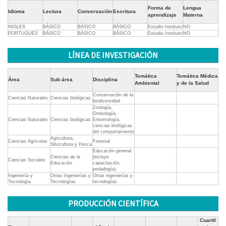
Forma de
Lengua
Idioma
Lectura
Conversación
Escritura
aprendizaje
Materna
INGLES
BÁSICO
BÁSICO
BÁSICO
Estudio Instituto
NO
PORTUGUES
BÁSICO
BÁSICO
BÁSICO
Estudio Instituto
NO
LÍNEA DE INVESTIGACIÓN
Temática
Temática Médica
Área
Sub área
Disciplina
Ambiental
y de la Salud
Conservación de la
Ciencias Naturales
Ciencias biológicas
biodiversidad
Zoología,
Ornitología,
Ciencias Naturales
Ciencias biológicas
Entomología,
ciencias biológicas
del comportamiento
Agricultura,
Ciencias Agrícolas
Forestal
Silvicultura y Pesca
Educación general
Ciencias de la
(incluye
Ciencias Sociales
Educación
capacitación,
pedadogía)
Ingeniería y
Otras Ingenierías y
Otras ingenierías y
Tecnología
Tecnologías
tecnologías
PRODUCCIÓN CIENTÍFICA
Cuartil