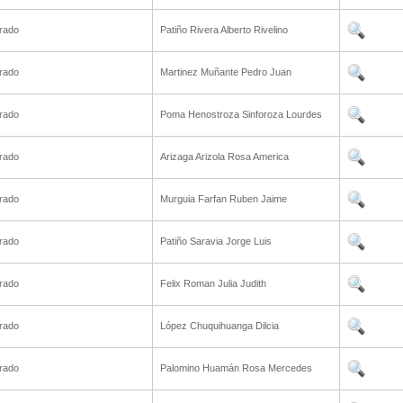
rado
Patiño Rivera Alberto Rivelino
rado
Martinez Muñante Pedro Juan
rado
Poma Henostroza Sinforoza Lourdes
rado
Arizaga Arizola Rosa America
rado
Murguia Farfan Ruben Jaime
rado
Patiño Saravia Jorge Luis
rado
Felix Roman Julia Judith
rado
López Chuquihuanga Dilcia
rado
Palomino Huamán Rosa Mercedes