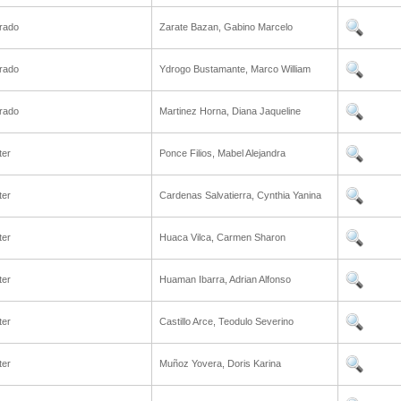
rado
Zarate Bazan, Gabino Marcelo
rado
Ydrogo Bustamante, Marco William
rado
Martinez Horna, Diana Jaqueline
ter
Ponce Filios, Mabel Alejandra
ter
Cardenas Salvatierra, Cynthia Yanina
ter
Huaca Vilca, Carmen Sharon
ter
Huaman Ibarra, Adrian Alfonso
ter
Castillo Arce, Teodulo Severino
ter
Muñoz Yovera, Doris Karina