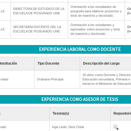
Orientación a los estudiantes de
DIRECTORA DE ESTUDIOS DE LA
Ot
LLE
posgrado para elaborar proyectos y
ESCUELA DE POSGRADO UNE
(I
tesis de maestría y doctorado.
Orientación a los estudiantes y
SECRETARÍA DOCENTE DEL LA
Ot
LLE
egresados sobre proyectos y tesis
ESCUELA DE POSGRADO UNE
(I
de maestría y doctorado.
EXPERIENCIA LABORAL COMO DOCENTE
Institución
Tipo Docente
Descripción del cargo
20 años como Docente y Director
rsidad
Ordinario-Principal
Educación secundaria, Primaria e
Inicial en el Ministerio de Educació
EXPERIENCIA COMO ASESOR DE TESIS
s
Tesista(s)
Repositori
rado
Inga Lindo, Dina Chela