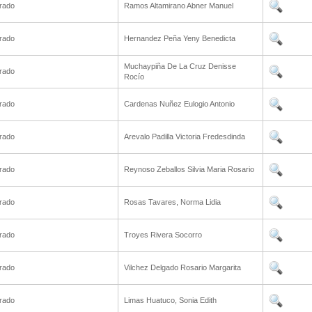
rado
Ramos Altamirano Abner Manuel
rado
Hernandez Peña Yeny Benedicta
Muchaypiña De La Cruz Denisse
rado
Rocío
rado
Cardenas Nuñez Eulogio Antonio
rado
Arevalo Padilla Victoria Fredesdinda
rado
Reynoso Zeballos Silvia Maria Rosario
rado
Rosas Tavares, Norma Lidia
rado
Troyes Rivera Socorro
rado
Vilchez Delgado Rosario Margarita
rado
Limas Huatuco, Sonia Edith