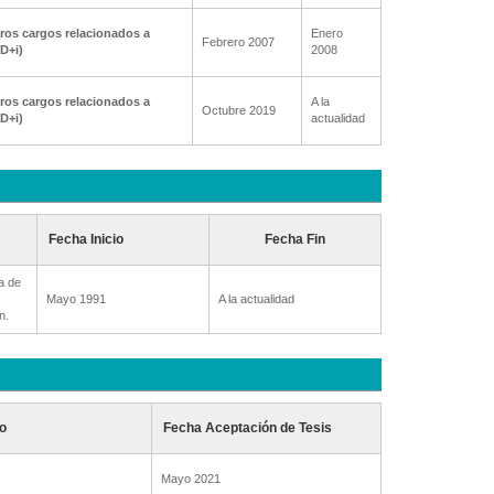
ros cargos relacionados a
Enero
Febrero 2007
+D+i)
2008
ros cargos relacionados a
A la
Octubre 2019
+D+i)
actualidad
Fecha Inicio
Fecha Fin
a de
Mayo 1991
A la actualidad
n.
o
Fecha Aceptación de Tesis
Mayo 2021