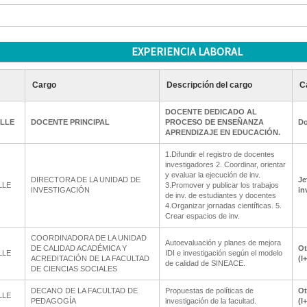
EXPERIENCIA LABORAL
Cargo
Descripción del cargo
C
DOCENTE DEDICADO AL
ALLE
DOCENTE PRINCIPAL
PROCESO DE ENSEÑANZA
Do
APRENDIZAJE EN EDUCACIÓN.
1.Difundir el registro de docentes
investigadores 2. Coordinar, orientar
y evaluar la ejecución de inv.
DIRECTORA DE LA UNIDAD DE
Je
LLE
3.Promover y publicar los trabajos
INVESTIGACIÓN
in
de inv. de estudiantes y docentes
4.Organizar jornadas científicas. 5.
Crear espacios de inv.
COORDINADORA DE LA UNIDAD
Autoevaluación y planes de mejora
DE CALIDAD ACADÉMICA Y
Ot
LLE
IDI e investigación según el modelo
ACREDITACIÓN DE LA FACULTAD
(I
de calidad de SINEACE.
DE CIENCIAS SOCIALES
DECANO DE LA FACULTAD DE
Propuestas de políticas de
Ot
LLE
PEDAGOGÍA
investigación de la facultad.
(I