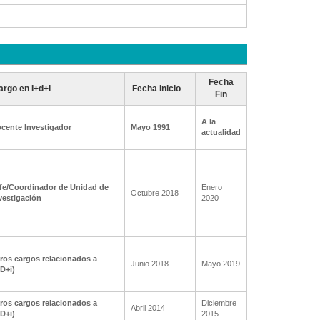
Fecha
argo en I+d+i
Fecha Inicio
Fin
A la
cente Investigador
Mayo 1991
actualidad
fe/Coordinador de Unidad de
Enero
Octubre 2018
vestigación
2020
ros cargos relacionados a
Junio 2018
Mayo 2019
+D+i)
ros cargos relacionados a
Diciembre
Abril 2014
+D+i)
2015