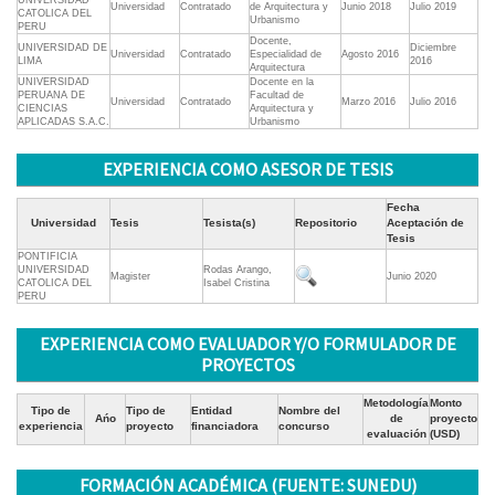
UNIVERSIDAD
Universidad
Contratado
de Arquitectura y
Junio 2018
Julio 2019
CATOLICA DEL
Urbanismo
PERU
Docente,
UNIVERSIDAD DE
Diciembre
Universidad
Contratado
Especialidad de
Agosto 2016
LIMA
2016
Arquitectura
UNIVERSIDAD
Docente en la
PERUANA DE
Facultad de
Universidad
Contratado
Marzo 2016
Julio 2016
CIENCIAS
Arquitectura y
APLICADAS S.A.C.
Urbanismo
EXPERIENCIA COMO ASESOR DE TESIS
Fecha
Universidad
Tesis
Tesista(s)
Repositorio
Aceptación de
Tesis
PONTIFICIA
UNIVERSIDAD
Rodas Arango,
Magister
Junio 2020
CATOLICA DEL
Isabel Cristina
PERU
EXPERIENCIA COMO EVALUADOR Y/O FORMULADOR DE
PROYECTOS
Metodología
Monto
Tipo de
Tipo de
Entidad
Nombre del
Ańo
de
proyecto
experiencia
proyecto
financiadora
concurso
evaluación
(USD)
FORMACIÓN ACADÉMICA (FUENTE: SUNEDU)