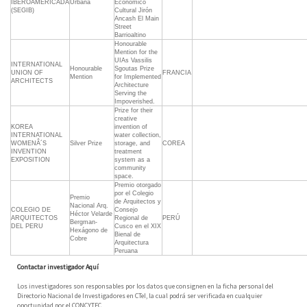
IBEROAMERICADA
Urbana
Económico
(SEGIB)
Cultural Jirón
Ancash El Main
Street
Barrioaltino
Honourable
Mention for the
UIAs Vassilis
INTERNATIONAL
Honourable
Sgoutas Prize
UNION OF
FRANCIA
Mention
for Implemented
ARCHITECTS
Architecture
Serving the
Impoverished.
Prize for their
creative
KOREA
invention of
INTERNATIONAL
water collection,
WOMENÂ´S
Silver Prize
storage, and
COREA
INVENTION
treatment
EXPOSITION
system as a
community
space.
Premio otorgado
por el Colegio
Premio
de Arquitectos y
Nacional Arq.
COLEGIO DE
Consejo
Héctor Velarde
ARQUITECTOS
Regional de
PERÚ
Bergman-
DEL PERU
Cusco en el XIX
Hexágono de
Bienal de
Cobre
Arquitectura
Peruana
Contactar investigador Aquí
Los investigadores son responsables por los datos que consignen en la ficha personal del
Directorio Nacional de Investigadores en CTeI, la cual podrá ser verificada en cualquier
oportunidad por el CONCYTEC.