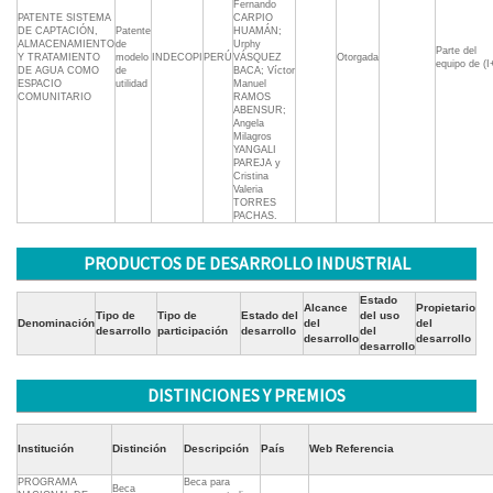
Fernando
PATENTE SISTEMA
CARPIO
DE CAPTACIÓN,
Patente
HUAMÁN;
ALMACENAMIENTO
de
Urphy
Parte del
Y TRATAMIENTO
modelo
INDECOPI
PERÚ
VÁSQUEZ
Otorgada
equipo de (I
DE AGUA COMO
de
BACA; Víctor
ESPACIO
utilidad
Manuel
COMUNITARIO
RAMOS
ABENSUR;
Angela
Milagros
YANGALI
PAREJA y
Cristina
Valeria
TORRES
PACHAS.
PRODUCTOS DE DESARROLLO INDUSTRIAL
Estado
Alcance
Propietario
Tipo de
Tipo de
Estado del
del uso
Denominación
del
del
desarrollo
participación
desarrollo
del
desarrollo
desarrollo
desarrollo
DISTINCIONES Y PREMIOS
Institución
Distinción
Descripción
País
Web Referencia
PROGRAMA
Beca para
Beca