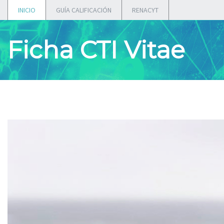
INICIO
GUÍA CALIFICACIÓN
RENACYT
Ficha CTI Vitae