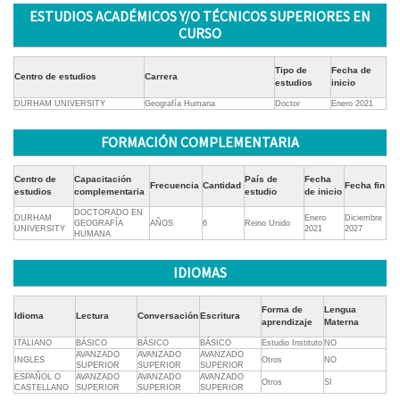
ESTUDIOS ACADÉMICOS Y/O TÉCNICOS SUPERIORES EN
CURSO
Tipo de
Fecha de
Centro de estudios
Carrera
estudios
inicio
DURHAM UNIVERSITY
Geografía Humana
Doctor
Enero 2021
FORMACIÓN COMPLEMENTARIA
Centro de
Capacitación
País de
Fecha
Frecuencia
Cantidad
Fecha fin
estudios
complementaria
estudio
de inicio
DOCTORADO EN
DURHAM
Enero
Diciembre
GEOGRAFÍA
AÑOS
6
Reino Unido
UNIVERSITY
2021
2027
HUMANA
IDIOMAS
Forma de
Lengua
Idioma
Lectura
Conversación
Escritura
aprendizaje
Materna
ITALIANO
BÁSICO
BÁSICO
BÁSICO
Estudio Instituto
NO
AVANZADO
AVANZADO
AVANZADO
INGLES
Otros
NO
SUPERIOR
SUPERIOR
SUPERIOR
ESPAÑOL O
AVANZADO
AVANZADO
AVANZADO
Otros
SI
CASTELLANO
SUPERIOR
SUPERIOR
SUPERIOR