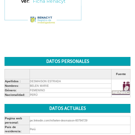
Ver:
Ficha Renacyt
DATOS PERSONALES
Fuente
Apellidos :
DESMAISON ESTRADA
Nombres:
BELEN MARIE
Género:
FEMENINO
Nacionalidad:
PERÚ
DATOS ACTUALES
Pagina web
pe.linkedin.com/in/belen-desmaison-60794729
personal:
Pais de
Perú
residencia: