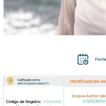
Fecha 
Scopus Author Ident
57225136159
Código de Registro:
P0045345