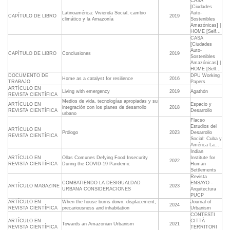
CASA
[Ciudades
Latinoamérica: Vivienda Social, cambio
Auto-
CAPÍTULO DE LIBRO
2019
climático y la Amazonía
Sostenibles
Amazónicas] |
HOME [Self...
CASA
[Ciudades
Auto-
CAPÍTULO DE LIBRO
Conclusiones
2019
Sostenibles
Amazónicas] |
HOME [Self...
DOCUMENTO DE
DPU Working
Home as a catalyst for resilience
2016
TRABAJO
Papers
ARTÍCULO EN
Living with emergency
2019
Agathón
REVISTA CIENTÍFICA
Medios de vida, tecnologías apropiadas y su
ARTÍCULO EN
Espacio y
integración con los planes de desarrollo
2018
REVISTA CIENTÍFICA
Desarrollo
urbano
Flacso
Estudios del
ARTÍCULO EN
Prólogo
2023
Desarrollo
REVISTA CIENTÍFICA
Social: Cuba y
América La...
Indian
ARTÍCULO EN
Ollas Comunes Defying Food Insecurity
Institute for
2022
REVISTA CIENTÍFICA
During the COVID-19 Pandemic
Human
Settlements
Revista
COMBATIENDO LA DESIGUALDAD
ENSAYO -
ARTÍCULO MAGAZINE
2023
URBANA CONSIDERACIONES
Arquitectura
PUCP
ARTÍCULO EN
When the house burns down: displacement,
Journal of
2024
REVISTA CIENTÍFICA
precariousness and inhabitation
Urbanism
CONTESTI
ARTÍCULO EN
CITTÀ
Towards an Amazonian Urbanism
2021
REVISTA CIENTÍFICA
TERRITORI