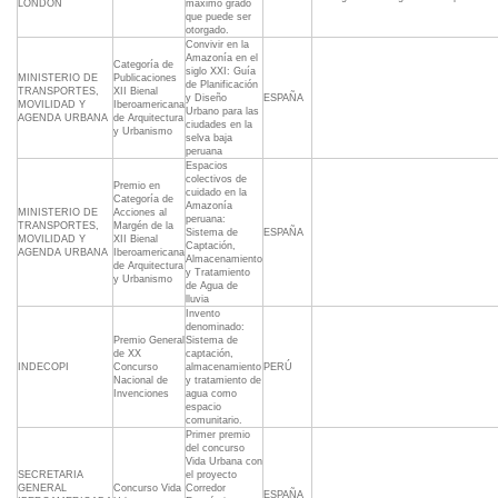
LONDON
máximo grado
que puede ser
otorgado.
Convivir en la
Amazonía en el
Categoría de
siglo XXI: Guía
MINISTERIO DE
Publicaciones
de Planificación
TRANSPORTES,
XII Bienal
y Diseño
ESPAÑA
MOVILIDAD Y
Iberoamericana
Urbano para las
AGENDA URBANA
de Arquitectura
ciudades en la
y Urbanismo
selva baja
peruana
Espacios
colectivos de
Premio en
cuidado en la
Categoría de
Amazonía
MINISTERIO DE
Acciones al
peruana:
TRANSPORTES,
Margén de la
Sistema de
ESPAÑA
MOVILIDAD Y
XII Bienal
Captación,
AGENDA URBANA
Iberoamericana
Almacenamiento
de Arquitectura
y Tratamiento
y Urbanismo
de Agua de
lluvia
Invento
denominado:
Premio General
Sistema de
de XX
captación,
INDECOPI
Concurso
almacenamiento
PERÚ
Nacional de
y tratamiento de
Invenciones
agua como
espacio
comunitario.
Primer premio
del concurso
Vida Urbana con
SECRETARIA
el proyecto
GENERAL
Concurso Vida
Corredor
ESPAÑA