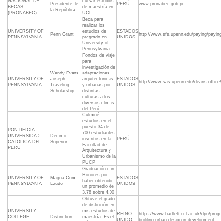
NACIONAL DE
cursar estudios
Presidente de
PERÚ
www.pronabec.gob.pe
BECAS
de maestría en
la República
(PRONABEC)
UCL
Beca para
realizar los
UNIVERSITY OF
estudios de
ESTADOS
Penn Grant
http://www.sfs.upenn.edu/paying/paying
PENNSYLVANIA
pregrado en
UNIDOS
University of
Pennsylvania
Fondos de viaje
para
investigación de
Wendy Evans
adaptaciones
UNIVERSITY OF
Joseph
arquitectonicas
ESTADOS
http://www.sas.upenn.edu/deans-office
PENNSYLVANIA
Traveling
y urbanas por
UNIDOS
Scholarship
distintas
culturas a los
diversos climas
del Perú.
Culminé
estudios en el
puesto 34 de
PONTIFICIA
700 estudiantes
UNIVERSIDAD
Decimo
inscritos en la
PERÚ
CATOLICA DEL
Superior
Facultad de
PERU
Arquitectura y
Urbanismo de la
PUCP
Graduación con
Honores por
UNIVERSITY OF
Magna Cum
ESTADOS
haber obtenido
PENNSYLVANIA
Laude
UNIDOS
un promedio de
3.78 sobre 4.00
Obtuve el grado
de distinción en
UNIVERSITY
mis estudios de
REINO
https://www.bartlett.ucl.ac.uk/dpu/pr
COLLEGE
Distinction
maestría. Es el
UNIDO
building-urban-design-in-development