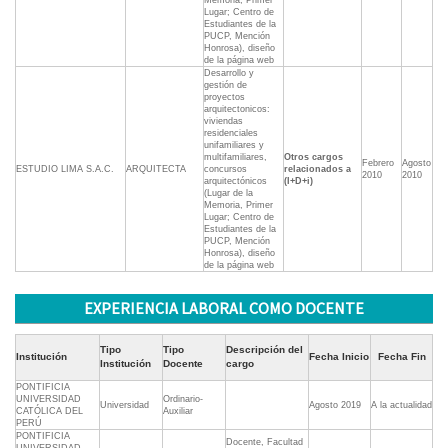
Memoria, Primer
Lugar; Centro de
Estudiantes de la
PUCP, Mención
Honrosa), diseño
de la página web
Desarrollo y
gestión de
proyectos
arquitectonicos:
viviendas
residenciales
unifamiliares y
multifamiliares,
Otros cargos
Febrero
Agosto
ESTUDIO LIMA S.A.C.
ARQUITECTA
concursos
relacionados a
2010
2010
arquitectónicos
(I+D+i)
(Lugar de la
Memoria, Primer
Lugar; Centro de
Estudiantes de la
PUCP, Mención
Honrosa), diseño
de la página web
EXPERIENCIA LABORAL COMO DOCENTE
Tipo
Tipo
Descripción del
Institución
Fecha Inicio
Fecha Fin
Institución
Docente
cargo
PONTIFICIA
UNIVERSIDAD
Ordinario-
Universidad
Agosto 2019
A la actualidad
CATÓLICA DEL
Auxiliar
PERÚ
PONTIFICIA
Docente, Facultad