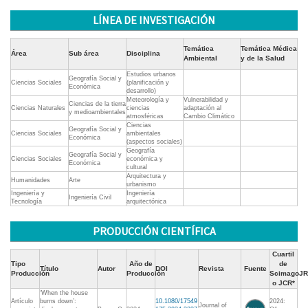
LÍNEA DE INVESTIGACIÓN
Temática
Temática Médica
Área
Sub área
Disciplina
Ambiental
y de la Salud
Estudios urbanos
Geografía Social y
Ciencias Sociales
(planificación y
Económica
desarrollo)
Meteorología y
Vulnerabilidad y
Ciencias de la tierra
Ciencias Naturales
ciencias
adaptación al
y medioambientales
atmosféricas
Cambio Climático
Ciencias
Geografía Social y
Ciencias Sociales
ambientales
Económica
(aspectos sociales)
Geografía
Geografía Social y
Ciencias Sociales
económica y
Económica
cultural
Arquitectura y
Humanidades
Arte
urbanismo
Ingeniería y
Ingeniería
Ingeniería Civil
Tecnología
arquitectónica
PRODUCCIÓN CIENTÍFICA
Cuartil
Tipo
Año de
de
Título
Autor
DOI
Revista
Fuente
Producción
Producción
ScimagoJR
o JCR*
‘When the house
Artículo
burns down’:
10.1080/17549
2024:
Journal of