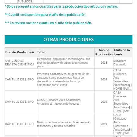
PÚBLICOS.
* Sólo se presentan los cuartiles para la producción tipo artículos y review.
** Cuartil no disponible para el año de la publicación.
*** La revista no tiene cuartil en el año de la publicación.
OTRAS PRODUCCIONES
Año de
Título de la
Tipo de Producción
Título
Producción
fuente
Livelihoods, appropriate technologies, and
ARTÍCULO EN
Espacio y
their integration with urban development
2018
REVISTA CIENTÍFICA
Desarrollo
plans
CASA
Procesos colaborativos de generación de
[Ciudades
ciudades como plataformas hacia un
Auto-
CAPÍTULO DE LIBRO
2019
desarrollo socialmente inclusivo y
Sostenibles
compatible con el clima
Amazónicas] |
HOME [Self...
CASA
[Ciudades
CASA [Ciudades Auto-Sostenibles
Auto-
CAPÍTULO DE LIBRO
2019
Amazónicas]: generando hogares
Sostenibles
Amazónicas] |
HOME [Self...
CASA
[Ciudades
Nuevos centros urbanos en la Amazonía:
Auto-
CAPÍTULO DE LIBRO
2019
tendencias y futuros desafíos
Sostenibles
Amazónicas] |
HOME [Self...