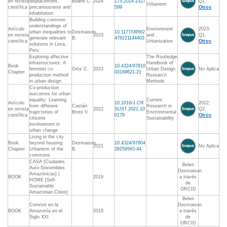
en revista
displacement,
Boano C.
2024
175.2024.2327
Q1,
Urbanism
científica
precariousness and
599
Otros
inhabitation
Building common
understandings of
Artículo
Environment
2023:
urban inequalities to
Desmaison
10.1177/09562
en revista
2023
and
Q1,
generate relevant
B.
478221144403
científica
Urbanization
Otros
solutions in Lima,
Peru
Exploring affective
The Routledge
infrastructures: A
Handbook of
Book
10.4324/97810
feminist co-
Ortiz C.
2023
Urban Design
No Aplica
Chapter
03168621-21
production method
Research
in urban design
Methods
Co-production
outcomes for urban
equality: Learning
Current
Artículo
10.1016/J.CR
2022:
from different
Castán
Research in
en revista
2022
SUST.2022.10
Q2,
trajectories of
Broto V.
Environmental
científica
0179
Otros
citizens
Sustainability
involvement in
urban change
Living in the city
Book
beyond housing:
Desmaison
10.4324/97804
2021
No Aplica
Chapter
Urbanism of the
B.
29259593-44
commons
CASA [Ciudades
Belen
Auto-Sostenibles
Desmaison
Amazónicas] |
BOOK
2019
a través
HOME [Self-
de
Sustainable
ORCID
Amazonian Cities]
Belen
Convivir en la
Desmaison
BOOK
Amazonía en el
2019
a través
Siglo XXI
de
ORCID