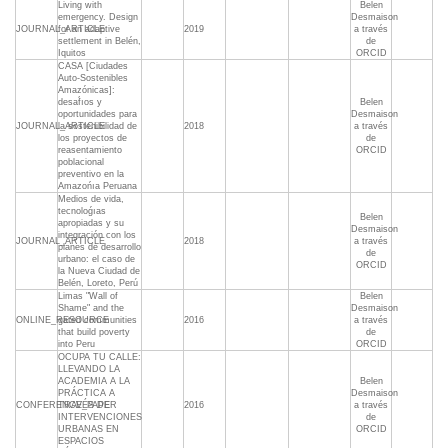
Living with
Belen
emergency. Design
Desmaison
JOURNAL_ARTICLE
for an adaptive
2019
a través
settlement in Belén,
de
Iquitos
ORCID
CASA [Ciudades
Auto-Sostenibles
Amazónicas]:
desaf́ıos y
Belen
oportunidades para
Desmaison
JOURNAL_ARTICLE
la sostenibilidad de
2018
a través
los proyectos de
de
reasentamiento
ORCID
poblacional
preventivo en la
Amazońıa Peruana
Medios de vida,
tecnoloǵıas
Belen
apropiadas y su
Desmaison
integración con los
JOURNAL_ARTICLE
2018
a través
planes de desarrollo
de
urbano: el caso de
ORCID
la Nueva Ciudad de
Belén, Loreto, Perú
Limas "Wall of
Belen
Shame" and the
Desmaison
ONLINE_RESOURCE
gated communities
2016
a través
that build poverty
de
into Peru
ORCID
OCUPA TU CALLE:
LLEVANDO LA
ACADEMIA A LA
Belen
PRÁCTICA A
Desmaison
CONFERENCE_PAPER
TRAVÉS DE
2016
a través
INTERVENCIONES
de
URBANAS EN
ORCID
ESPACIOS