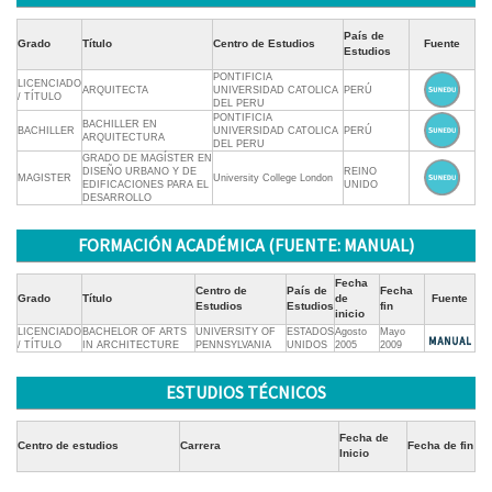
País de
Grado
Título
Centro de Estudios
Fuente
Estudios
PONTIFICIA
LICENCIADO
ARQUITECTA
UNIVERSIDAD CATOLICA
PERÚ
/ TÍTULO
DEL PERU
PONTIFICIA
BACHILLER EN
BACHILLER
UNIVERSIDAD CATOLICA
PERÚ
ARQUITECTURA
DEL PERU
GRADO DE MAGÍSTER EN
DISEÑO URBANO Y DE
REINO
MAGISTER
University College London
EDIFICACIONES PARA EL
UNIDO
DESARROLLO
FORMACIÓN ACADÉMICA (FUENTE: MANUAL)
Fecha
Centro de
País de
Fecha
Grado
Título
de
Fuente
Estudios
Estudios
fin
inicio
LICENCIADO
BACHELOR OF ARTS
UNIVERSITY OF
ESTADOS
Agosto
Mayo
/ TÍTULO
IN ARCHITECTURE
PENNSYLVANIA
UNIDOS
2005
2009
ESTUDIOS TÉCNICOS
Fecha de
Centro de estudios
Carrera
Fecha de fin
Inicio