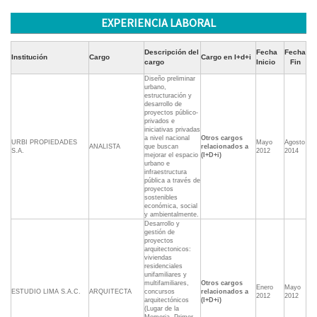
EXPERIENCIA LABORAL
Descripción del
Fecha
Fecha
Institución
Cargo
Cargo en I+d+i
cargo
Inicio
Fin
Diseño preliminar
urbano,
estructuración y
desarrollo de
proyectos público-
privados e
iniciativas privadas
a nivel nacional
Otros cargos
URBI PROPIEDADES
Mayo
Agosto
ANALISTA
que buscan
relacionados a
S.A.
2012
2014
mejorar el espacio
(I+D+i)
urbano e
infraestructura
pública a través de
proyectos
sostenibles
económica, social
y ambientalmente.
Desarrollo y
gestión de
proyectos
arquitectonicos:
viviendas
residenciales
unifamiliares y
multifamiliares,
Otros cargos
Enero
Mayo
ESTUDIO LIMA S.A.C.
ARQUITECTA
concursos
relacionados a
2012
2012
arquitectónicos
(I+D+i)
(Lugar de la