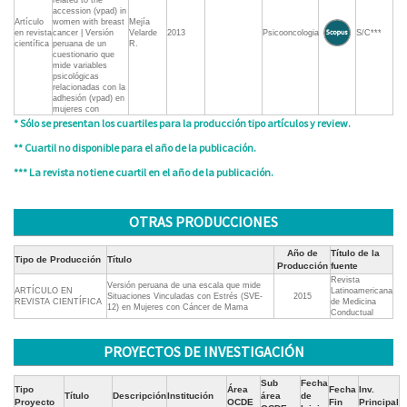
related to the
accession (vpad) in
Artículo
women with breast
Mejía
en revista
cancer | Versión
Velarde
2013
Psicooncologia
S/C***
científica
peruana de un
R.
cuestionario que
mide variables
psicológicas
relacionadas con la
adhesión (vpad) en
mujeres con
* Sólo se presentan los cuartiles para la producción tipo artículos y review.
** Cuartil no disponible para el año de la publicación.
*** La revista no tiene cuartil en el año de la publicación.
OTRAS PRODUCCIONES
Año de
Título de la
Tipo de Producción
Título
Producción
fuente
Revista
Versión peruana de una escala que mide
ARTÍCULO EN
Latinoamericana
Situaciones Vinculadas con Estrés (SVE-
2015
REVISTA CIENTÍFICA
de Medicina
12) en Mujeres con Cáncer de Mama
Conductual
PROYECTOS DE INVESTIGACIÓN
Sub
Fecha
Tipo
Área
Fecha
Inv.
Título
Descripción
Institución
área
de
Proyecto
OCDE
Fin
Principal