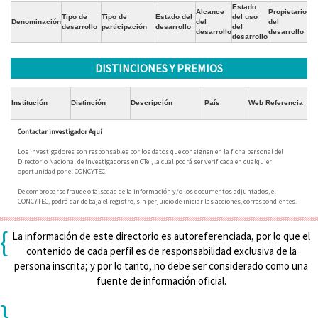
Estado
Alcance
Propietario
Tipo de
Tipo de
Estado del
del uso
Denominación
del
del
desarrollo
participación
desarrollo
del
desarrollo
desarrollo
desarrollo
DISTINCIONES Y PREMIOS
Institución
Distinción
Descripción
País
Web Referencia
Contactar investigador Aquí
Los investigadores son responsables por los datos que consignen en la ficha personal del
Directorio Nacional de Investigadores en CTeI, la cual podrá ser verificada en cualquier
oportunidad por el CONCYTEC.
De comprobarse fraude o falsedad de la información y/o los documentos adjuntados, el
CONCYTEC, podrá dar de baja el registro, sin perjuicio de iniciar las acciones, correspondientes.
{
La información de este directorio es autoreferenciada, por lo que el
contenido de cada perfil es de responsabilidad exclusiva de la
persona inscrita; y por lo tanto, no debe ser considerado como una
fuente de información oficial.
}