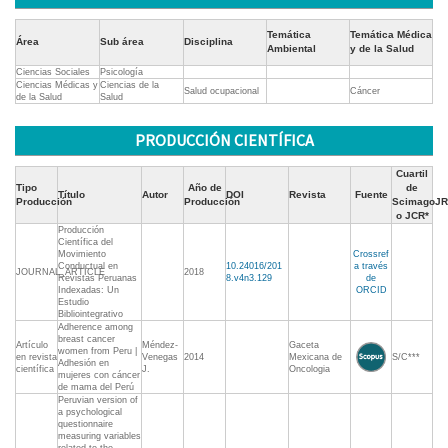
Temática
Temática Médica
Área
Sub área
Disciplina
Ambiental
y de la Salud
Ciencias Sociales
Psicología
Ciencias Médicas y
Ciencias de la
Salud ocupacional
Cáncer
de la Salud
Salud
PRODUCCIÓN CIENTÍFICA
Cuartil
Tipo
Año de
de
Título
Autor
DOI
Revista
Fuente
Producción
Producción
ScimagoJR
o JCR*
Producción
Científica del
Movimiento
Crossref
Conductual en
10.24016/201
a través
JOURNAL_ARTICLE
2018
Revistas Peruanas
8.v4n3.129
de
Indexadas: Un
ORCID
Estudio
Bibliointegrativo
Adherence among
breast cancer
Artículo
Méndez-
Gaceta
women from Peru |
en revista
Venegas
2014
Mexicana de
S/C***
Adhesión en
científica
J.
Oncologia
mujeres con cáncer
de mama del Perú
Peruvian version of
a psychological
questionnaire
measuring variables