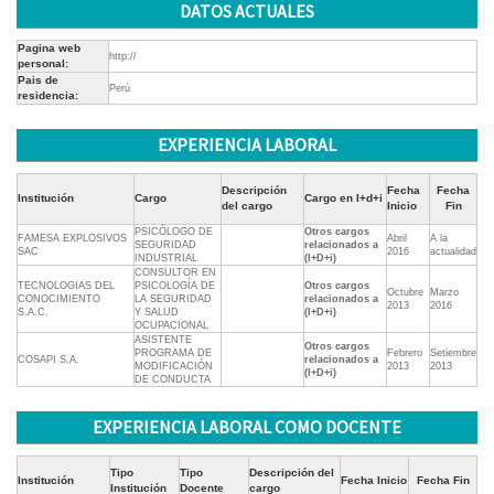
DATOS ACTUALES
Pagina web
http://
personal:
Pais de
Perú
residencia:
EXPERIENCIA LABORAL
Descripción
Fecha
Fecha
Institución
Cargo
Cargo en I+d+i
del cargo
Inicio
Fin
PSICÓLOGO DE
Otros cargos
FAMESA EXPLOSIVOS
Abril
A la
SEGURIDAD
relacionados a
SAC
2016
actualidad
INDUSTRIAL
(I+D+i)
CONSULTOR EN
TECNOLOGIAS DEL
PSICOLOGÍA DE
Otros cargos
Octubre
Marzo
CONOCIMIENTO
LA SEGURIDAD
relacionados a
2013
2016
S.A.C.
Y SALUD
(I+D+i)
OCUPACIONAL
ASISTENTE
Otros cargos
PROGRAMA DE
Febrero
Setiembre
COSAPI S.A.
relacionados a
MODIFICACIÓN
2013
2013
(I+D+i)
DE CONDUCTA
EXPERIENCIA LABORAL COMO DOCENTE
Tipo
Tipo
Descripción del
Institución
Fecha Inicio
Fecha Fin
Institución
Docente
cargo