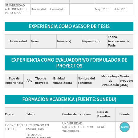
UNIVERSIDAD
AUTONOMA DEL
Universidad
Contratado
Mayo 2015
Julio 2016
PERU S.A.C.
EXPERIENCIA COMO ASESOR DE TESIS
Fecha
Universidad
Tesis
Tesista(s)
Repositorio
Aceptación de
Tesis
EXPERIENCIA COMO EVALUADOR Y/O FORMULADOR DE
PROYECTOS
Metodología
Monto
Tipo de
Tipo de
Entidad
Nombre del
Ańo
de
proyecto
experiencia
proyecto
financiadora
concurso
evaluación
(USD)
FORMACIÓN ACADÉMICA (FUENTE: SUNEDU)
País de
Grado
Título
Centro de Estudios
Fuente
Estudios
UNIVERSIDAD
LICENCIADO /
LICENCIADO EN
NACIONAL FEDERICO
PERÚ
TÍTULO
PSICOLOGIA
VILLARREAL
TÍTULO DE