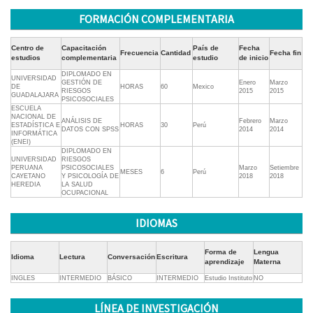
FORMACIÓN COMPLEMENTARIA
Centro de
Capacitación
País de
Fecha
Frecuencia
Cantidad
Fecha fin
estudios
complementaria
estudio
de inicio
DIPLOMADO EN
UNIVERSIDAD
GESTIÓN DE
Enero
Marzo
DE
HORAS
60
Mexico
RIESGOS
2015
2015
GUADALAJARA
PSICOSOCIALES
ESCUELA
NACIONAL DE
ANÁLISIS DE
Febrero
Marzo
ESTADÍSTICA E
HORAS
30
Perú
DATOS CON SPSS
2014
2014
INFORMÁTICA
(ENEI)
DIPLOMADO EN
UNIVERSIDAD
RIESGOS
PERUANA
PSICOSOCIALES
Marzo
Setiembre
MESES
6
Perú
CAYETANO
Y PSICOLOGÍA DE
2018
2018
HEREDIA
LA SALUD
OCUPACIONAL
IDIOMAS
Forma de
Lengua
Idioma
Lectura
Conversación
Escritura
aprendizaje
Materna
INGLES
INTERMEDIO
BÁSICO
INTERMEDIO
Estudio Instituto
NO
LÍNEA DE INVESTIGACIÓN