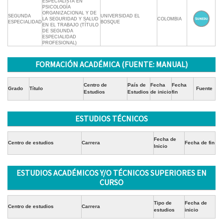
ESPECIALISTA EN
PSICOLOGÍA
ORGANIZACIONAL Y DE
SEGUNDA
UNIVERSIDAD EL
LA SEGURIDAD Y SALUD
COLOMBIA
ESPECIALIDAD
BOSQUE
EN EL TRABAJO (TÍTULO
DE SEGUNDA
ESPECIALIDAD
PROFESIONAL)
FORMACIÓN ACADÉMICA (FUENTE: MANUAL)
Centro de
País de
Fecha
Fecha
Grado
Título
Fuente
Estudios
Estudios
de inicio
fin
ESTUDIOS TÉCNICOS
Fecha de
Centro de estudios
Carrera
Fecha de fin
Inicio
ESTUDIOS ACADÉMICOS Y/O TÉCNICOS SUPERIORES EN
CURSO
Tipo de
Fecha de
Centro de estudios
Carrera
estudios
inicio