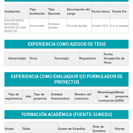
Tipo
Tipo
Descripción del
Institución
Fecha Inicio
Fecha Fin
Institución
Docente
cargo
UNIVERSIDAD
NACIONAL
Ordinario-
Universidad
Docente auxiliar
Octubre 2021
A la actualidad
MAYOR DE SAN
Auxiliar
MARCOS
EXPERIENCIA COMO ASESOR DE TESIS
Fecha
Universidad
Tesis
Tesista(s)
Repositorio
Aceptación de
Tesis
EXPERIENCIA COMO EVALUADOR Y/O FORMULADOR DE
PROYECTOS
Metodología
Monto
Tipo de
Tipo de
Entidad
Nombre del
Ańo
de
proyecto
experiencia
proyecto
financiadora
concurso
evaluación
(USD)
FORMACIÓN ACADÉMICA (FUENTE: SUNEDU)
País de
Grado
Título
Centro de Estudios
Fuente
Estudios