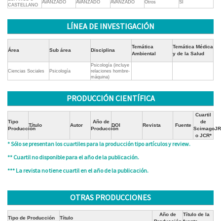
AVANZADO
AVANZADO
AVANZADO
Otros
SI
CASTELLANO
LÍNEA DE INVESTIGACIÓN
Temática
Temática Médica
Área
Sub área
Disciplina
Ambiental
y de la Salud
Psicología (incluye
Ciencias Sociales
Psicología
relaciones hombre-
máquina)
PRODUCCIÓN CIENTÍFICA
Cuartil
Tipo
Año de
de
Título
Autor
DOI
Revista
Fuente
Producción
Producción
ScimagoJR
o JCR*
* Sólo se presentan los cuartiles para la producción tipo artículos y review.
** Cuartil no disponible para el año de la publicación.
*** La revista no tiene cuartil en el año de la publicación.
OTRAS PRODUCCIONES
Año de
Título de la
Tipo de Producción
Título