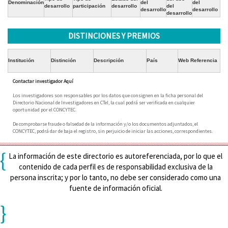
Denominación
del
del
desarrollo
participación
desarrollo
del
desarrollo
desarrollo
desarrollo
DISTINCIONES Y PREMIOS
Institución
Distinción
Descripción
País
Web Referencia
Contactar investigador Aquí
Los investigadores son responsables por los datos que consignen en la ficha personal del
Directorio Nacional de Investigadores en CTeI, la cual podrá ser verificada en cualquier
oportunidad por el CONCYTEC.
De comprobarse fraude o falsedad de la información y/o los documentos adjuntados, el
CONCYTEC, podrá dar de baja el registro, sin perjuicio de iniciar las acciones, correspondientes.
{
La información de este directorio es autoreferenciada, por lo que el
contenido de cada perfil es de responsabilidad exclusiva de la
persona inscrita; y por lo tanto, no debe ser considerado como una
fuente de información oficial.
}