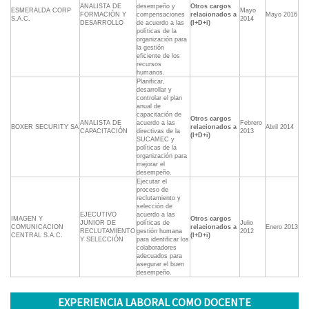
ANALISTA DE
desempeño y
Otros cargos
ESMERALDA CORP
Mayo
FORMACIÓN Y
compensaciones
relacionados a
Mayo 2016
S.A.C.
2014
DESARROLLO
de acuerdo a las
(I+D+i)
políticas de la
organización para
la gestión
eficiente de los
recursos
humanos.
Planificar,
desarrollar y
controlar el plan
anual de
capacitación de
Otros cargos
ANALISTA DE
acuerdo a las
Febrero
BOXER SECURITY SA
relacionados a
Abril 2014
CAPACITACIÓN
directivas de la
2013
(I+D+i)
SUCAMEC y
políticas de la
organización para
mejorar el
desempeño.
Ejecutar el
proceso de
reclutamiento y
selección de
EJECUTIVO
acuerdo a las
IMAGEN Y
Otros cargos
JUNIOR DE
políticas de
Julio
COMUNICACION
relacionados a
Enero 2013
RECLUTAMIENTO
gestión humana
2012
CENTRAL S.A.C.
(I+D+i)
Y SELECCIÓN
para identificar los
colaboradores
adecuados para
asegurar el buen
desempeño.
EXPERIENCIA LABORAL COMO DOCENTE