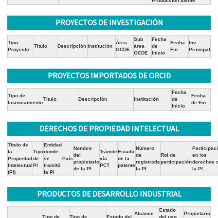
Producción
fuente
PROYECTOS DE INVESTIGACIÓN
Sub
Fecha
Tipo
Área
Fecha
Inv.
Título
Descripción
Institución
área
de
Proyecto
OCDE
Fin
Principal
OCDE
Inicio
PROYECTOS IMPORTADOS DE ORCID
Fecha
Tipo de
Fecha
Título
Descripción
Institución
de
financiamiento
de Fin
Inicio
DERECHOS DE PROPIEDAD INTELECTUAL
Título de
Entidad
Nombre
Número
Participac
la
Tipo
donde
Trámite
Estado
del
de
Rol de
en los
Propiedad
de
se
País
vía
de la
propietario
registrode
participación
derechos 
Intelectual
PI
tramitó
PCT
patente
de la PI
la PI
la PI
(PI)
la PI
PRODUCTOS DE DESARROLLO INDUSTRIAL
Estado
Alcance
Propietario
Tipo de
Tipo de
Estado del
del uso