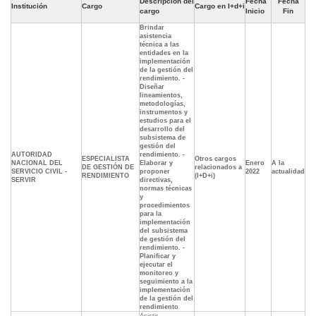
Descripción del
Fecha
Fecha
Institución
Cargo
Cargo en I+d+i
cargo
Inicio
Fin
Brindar
asistencia
técnica a las
entidades en la
implementación
de la gestión del
rendimiento. -
Diseñar
lineamientos,
metodologías,
instrumentos y
estudios para el
desarrollo del
subsistema de
gestión del
AUTORIDAD
rendimiento. -
ESPECIALISTA
Otros cargos
NACIONAL DEL
Elaborar y
Enero
A la
DE GESTIÓN DE
relacionados a
SERVICIO CIVIL -
proponer
2022
actualidad
RENDIMIENTO
(I+D+i)
SERVIR
directivas,
normas técnicas
y
procedimientos
para la
implementación
del subsistema
de gestión del
rendimiento. -
Planificar y
ejecutar el
monitoreo y
seguimiento a la
implementación
de la gestión del
rendimiento