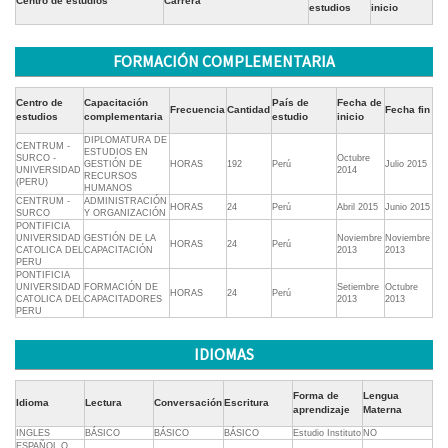
Centro de estudios
Carrera
estudios
inicio
FORMACIÓN COMPLEMENTARIA
Centro de
Capacitación
País de
Fecha de
Frecuencia
Cantidad
Fecha fin
estudios
complementaria
estudio
inicio
DIPLOMATURA DE
CENTRUM -
ESTUDIOS EN
SURCO -
Octubre
GESTIÓN DE
HORAS
192
Perú
Julio 2015
UNIVERSIDAD
2014
RECURSOS
(PERU)
HUMANOS
CENTRUM -
ADMINISTRACIÓN
HORAS
24
Perú
Abril 2015
Junio 2015
SURCO
Y ORGANIZACIÓN
PONTIFICIA
UNIVERSIDAD
GESTIÓN DE LA
Noviembre
Noviembre
HORAS
24
Perú
CATOLICA DEL
CAPACITACIÓN
2013
2013
PERU
PONTIFICIA
UNIVERSIDAD
FORMACIÓN DE
Setiembre
Octubre
HORAS
24
Perú
CATOLICA DEL
CAPACITADORES
2013
2013
PERU
IDIOMAS
Forma de
Lengua
Idioma
Lectura
Conversación
Escritura
aprendizaje
Materna
INGLES
BÁSICO
BÁSICO
BÁSICO
Estudio Instituto
NO
ESPAÑOL O