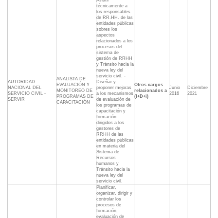
Asistir
técnicamente a
los responsables
de RR.HH. de las
entidades públicas
sobres los
aspectos
relacionados a los
procesos del
sistema de
gestión de RRHH
y Tránsito hacia la
nueva ley del
servicio civil. -
ANALISTA DE
AUTORIDAD
Diseñar y
EVALUACIÓN Y
Otros cargos
NACIONAL DEL
proponer mejoras
Junio
Diciembre
MONITOREO DE
relacionados a
SERVICIO CIVIL -
a los mecanismos
2016
2021
PROGRAMAS DE
(I+D+i)
SERVIR
de evaluación de
CAPACITACIÓN
los programas de
capacitación y
formación
dirigidos a los
gestores de
RRHH de las
entidades públicas
en materia del
Sistema de
Recursos
humanos y
Tránsito hacia la
nueva ley del
servicio civil.
Planificar,
organizar, dirigir y
controlar los
procesos de
formación,
evaluación de