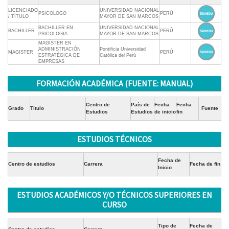
LICENCIADO
UNIVERSIDAD NACIONAL
PSICOLOGO
PERÚ
/ TÍTULO
MAYOR DE SAN MARCOS
BACHILLER EN
UNIVERSIDAD NACIONAL
BACHILLER
PERÚ
PSICOLOGIA
MAYOR DE SAN MARCOS
MAGÍSTER EN
ADMINISTRACIÓN
Pontificia Universidad
MAGISTER
PERÚ
ESTRATÉGICA DE
Católica del Perú
EMPRESAS
FORMACIÓN ACADÉMICA (FUENTE: MANUAL)
Centro de
País de
Fecha
Fecha
Grado
Título
Fuente
Estudios
Estudios
de inicio
fin
ESTUDIOS TÉCNICOS
Fecha de
Centro de estudios
Carrera
Fecha de fin
Inicio
ESTUDIOS ACADÉMICOS Y/O TÉCNICOS SUPERIORES EN
CURSO
Tipo de
Fecha de