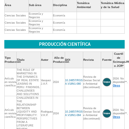
Temática
Temática Médica
Área
Sub área
Disciplina
Ambiental
y de la Salud
Economía y
Ciencias Sociales
Economía
Negocios
Economía y
Ciencias Sociales
Economía
Negocios
Economía y
Ciencias Sociales
Economía
Negocios
PRODUCCIÓN CIENTÍFICA
Cuartil
Tipo
Año de
de
Título
Autor
DOI
Revista
Fuente
Producción
Producción
ScimagoJR
o JCR*
THE ROLE OF
MARKETING IN
THE DYNAMICS
Revista de
Artículo
2024: No
OF REAL ESTATE
Vasquez
10.24857/RGS
Gestao Social
en revista
2024
disponible**,
LEASING IN
J.A.F.
A.V18N1-080
e Ambiental
científica
Otros
PERU: FINDINGS,
(discontinued)
CHALLENGES
AND SOLUTIONS
CHALLENGES IN
THE
RELATIONSHIP
BETWEEN
Revista de
Artículo
2024: No
LIQUIDITY AND
Rodriguez
10.24857/RGS
Gestao Social
en revista
2024
disponible**,
PROFITABILITY:
V.H.P.
A.V18N1-084
e Ambiental
científica
Otros
PERSPECTIVES
(discontinued)
FROM A
LITERATURE