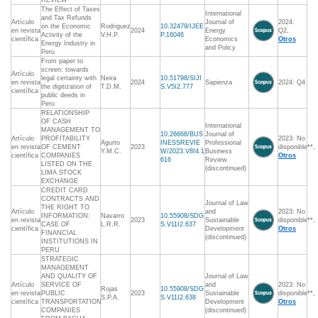
REVIEW
The Effect of Taxes
International
and Tax Refunds
Artículo
Journal of
2024:
on the Economic
Rodriguez
10.32479/IJEE
en revista
2024
Energy
Q2,
Activity of the
V.H.P.
P.16046
científica
Economics
Otros
Energy Industry in
and Policy
Peru
From paper to
screen: towards
Artículo
legal certainty with
Neira
10.51798/SIJI
en revista
2024
Sapienza
2024: Q4
the digitization of
T.D.M.
S.V5I2.777
científica
public deeds in
Peru
RELATIONSHIP
OF CASH
International
MANAGEMENT TO
10.26668/BUS
Journal of
Artículo
PROFITABILITY
2023: No
Agurto
INESSREVIE
Professional
en revista
OF CEMENT
2023
disponible**,
Y.M.C.
W/2023.V8I4.1
Business
científica
COMPANIES
Otros
616
Review
LISTED ON THE
(discontinued)
LIMA STOCK
EXCHANGE
CREDIT CARD
CONTRACTS AND
Journal of Law
THE RIGHT TO
Artículo
and
2023: No
INFORMATION:
Navarro
10.55908/SDG
en revista
2023
Sustainable
disponible**,
CASE OF
L.R.R.
S.V11I2.637
científica
Development
Otros
FINANCIAL
(discontinued)
INSTITUTIONS IN
PERU
STRATEGIC
MANAGEMENT
AND QUALITY OF
Journal of Law
Artículo
SERVICE OF
and
2023: No
Rojas
10.55908/SDG
en revista
PUBLIC
2023
Sustainable
disponible**,
S.P.A.
S.V11I2.638
científica
TRANSPORTATION
Development
Otros
COMPANIES
(discontinued)