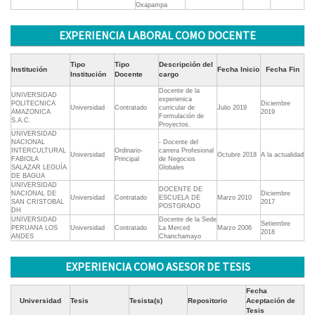
Oxapampa
EXPERIENCIA LABORAL COMO DOCENTE
Tipo
Tipo
Descripción del
Institución
Fecha Inicio
Fecha Fin
Institución
Docente
cargo
Docente de la
UNIVERSIDAD
experienica
POLITECNICA
Diciembre
Universidad
Contratado
curricular de
Julio 2019
AMAZONICA
2019
Formulación de
S.A.C.
Proyectos.
UNIVERSIDAD
NACIONAL
- Docente del
INTERCULTURAL
Ordinario-
carrera Profesional
Universidad
Octubre 2018
A la actualidad
FABIOLA
Principal
de Negocios
SALAZAR LEGUÍA
Globales
DE BAGUA
UNIVERSIDAD
DOCENTE DE
NACIONAL DE
Diciembre
Universidad
Contratado
ESCUELA DE
Marzo 2010
SAN CRISTOBAL
2017
POSTGRADO
DH
UNIVERSIDAD
Docente de la Sede
Setiembre
PERUANA LOS
Universidad
Contratado
La Merced
Marzo 2006
2018
ANDES
Chanchamayo
EXPERIENCIA COMO ASESOR DE TESIS
Fecha
Universidad
Tesis
Tesista(s)
Repositorio
Aceptación de
Tesis