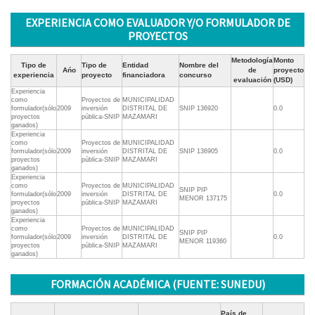
EXPERIENCIA COMO EVALUADOR Y/O FORMULADOR DE
PROYECTOS
Metodología
Monto
Tipo de
Tipo de
Entidad
Nombre del
Ańo
de
proyecto
experiencia
proyecto
financiadora
concurso
evaluación
(USD)
Experiencia
como
Proyectos de
MUNICIPALIDAD
formulador(sólo
2009
inversión
DISTRITAL DE
SNIP 136920
0.0
proyectos
pública-SNIP
MAZAMARI
ganados)
Experiencia
como
Proyectos de
MUNICIPALIDAD
formulador(sólo
2009
inversión
DISTRITAL DE
SNIP 136905
0.0
proyectos
pública-SNIP
MAZAMARI
ganados)
Experiencia
como
Proyectos de
MUNICIPALIDAD
SNIP PIP
formulador(sólo
2009
inversión
DISTRITAL DE
0.0
MENOR 137175
proyectos
pública-SNIP
MAZAMARI
ganados)
Experiencia
como
Proyectos de
MUNICIPALIDAD
SNIP PIP
formulador(sólo
2009
inversión
DISTRITAL DE
0.0
MENOR 119360
proyectos
pública-SNIP
MAZAMARI
ganados)
FORMACIÓN ACADÉMICA (FUENTE: SUNEDU)
País de