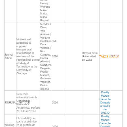
Cerna,
Henrry
Wilfredo |
Maxe
Malca,
Maria
Raquel
Mendoza
Deza,
Yris
Adriana |
Vasquez
Motivational
Gastelumendi,
strategies to
Dora
improve
Victoria |
interpersonal
Rios
relationships in
Revista de la
Journal -
Campos,
teachers of the
2020
Universidad
S/C***
Article
Carlos
Professional School
del Zulia
Alberto |
of Medical
Camacho
Technology at the
Delgado,
University of
Freddy
Chiclayo
Manuel |
Gutierrez
Valverde,
Karina
Silvana
Freddy
Deserción
Manuel
universitaria en la
Camacho
Universidad
JOURNAL_ARTICLE
2020
Delgado
Politécnica
a través
Amazónica, período
de
2012-II al 2018-I
ORCID
Freddy
El covid-19 y su
Manuel
costo económico
Camacho
Working-
en la gestión de
2020
Delgado