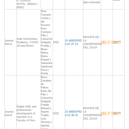
A TOURIST
(discontinued)
HOTEL, BAGUA –
PERU
Rios-
Campos,
Carlos |
del
Rosario
Rios-
Campos,
Pilar |
REVISTA DE
Arab Universities:
Camacho
Journal -
10.46925//RD
LA
Problems, COVID-
Delgado,
2022
S/C***
Article
LUZ.37.13
UNIVERSIDAD
19 and Efforts
Freddy |
DEL ZULIA
Maxe
Malca,
Maria
Raquel |
Saavedra
Sandoval,
Rocco
Emilia
Berru
Zavaleta
de
Palma,
Karla del
Pilar |
Camacho
Delgado,
Freddy
Digital skills and
Manuel |
REVISTA DE
professional
Journal -
Aquino
10.46925//RD
LA
development of
2022
S/C***
Article
Trujillo,
LUZ.38.32
UNIVERSIDAD
teachers in a
Jury
DEL ZULIA
Faculty of Peru
Yesenia |
Agreda