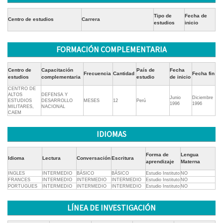
Tipo de
Fecha de
Centro de estudios
Carrera
estudios
inicio
FORMACIÓN COMPLEMENTARIA
Centro de
Capacitación
País de
Fecha
Frecuencia
Cantidad
Fecha fin
estudios
complementaria
estudio
de inicio
CENTRO DE
ALTOS
DEFENSA Y
Junio
Diciembre
ESTUDIOS
DESARROLLO
MESES
12
Perú
1996
1996
MILITARES,
NACIONAL
CAEM
IDIOMAS
Forma de
Lengua
Idioma
Lectura
Conversación
Escritura
aprendizaje
Materna
INGLES
INTERMEDIO
BÁSICO
BÁSICO
Estudio Instituto
NO
FRANCES
INTERMEDIO
INTERMEDIO
INTERMEDIO
Estudio Instituto
NO
PORTUGUES
INTERMEDIO
INTERMEDIO
INTERMEDIO
Estudio Instituto
NO
LÍNEA DE INVESTIGACIÓN