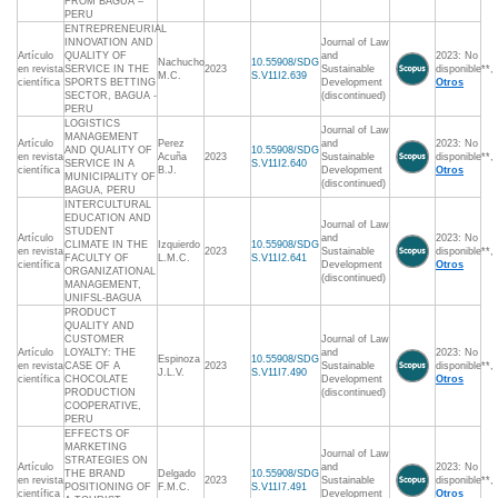
FROM BAGUA –
PERU
ENTREPRENEURIAL
INNOVATION AND
Journal of Law
Artículo
QUALITY OF
and
2023: No
Nachucho
10.55908/SDG
en revista
SERVICE IN THE
2023
Sustainable
disponible**,
M.C.
S.V11I2.639
científica
SPORTS BETTING
Development
Otros
SECTOR, BAGUA -
(discontinued)
PERU
LOGISTICS
Journal of Law
MANAGEMENT
Artículo
Perez
and
2023: No
AND QUALITY OF
10.55908/SDG
en revista
Acuña
2023
Sustainable
disponible**,
SERVICE IN A
S.V11I2.640
científica
B.J.
Development
Otros
MUNICIPALITY OF
(discontinued)
BAGUA, PERU
INTERCULTURAL
EDUCATION AND
Journal of Law
STUDENT
Artículo
and
2023: No
CLIMATE IN THE
Izquierdo
10.55908/SDG
en revista
2023
Sustainable
disponible**,
FACULTY OF
L.M.C.
S.V11I2.641
científica
Development
Otros
ORGANIZATIONAL
(discontinued)
MANAGEMENT,
UNIFSL-BAGUA
PRODUCT
QUALITY AND
CUSTOMER
Journal of Law
Artículo
LOYALTY: THE
and
2023: No
Espinoza
10.55908/SDG
en revista
CASE OF A
2023
Sustainable
disponible**,
J.L.V.
S.V11I7.490
científica
CHOCOLATE
Development
Otros
PRODUCTION
(discontinued)
COOPERATIVE,
PERU
EFFECTS OF
MARKETING
Journal of Law
STRATEGIES ON
Artículo
and
2023: No
THE BRAND
Delgado
10.55908/SDG
en revista
2023
Sustainable
disponible**,
POSITIONING OF
F.M.C.
S.V11I7.491
científica
Development
Otros