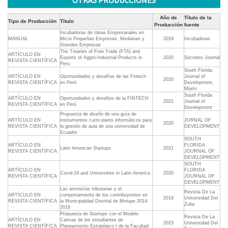
OTRAS PRODUCCIONES
Año de
Título de la
Tipo de Producción
Título
Producción
fuente
Incubadoras de Ideas Empresariales en
MANUAL
Micro Pequeñas Empresas, Medianas y
2019
Incubadoras
Grandes Empresas
The Treaties of Free Trade (FTA) and
ARTÍCULO EN
Exports of Aggro-Industrial Products in
2020
Socrates Journal
REVISTA CIENTÍFICA
Peru
South Florida
ARTÍCULO EN
Oportunidades y desafíos de las Fintech
Journal of
2020
REVISTA CIENTÍFICA
en Perú
Development,
Miami
South Florida
ARTÍCULO EN
Oportunidades y desafios de la FINTECH
2021
Journal of
REVISTA CIENTÍFICA
en Perú
Development
Propuesta de diseño de una guía de
ARTÍCULO EN
instrumentos curriculares informáticos para
JURNAL OF
2020
REVISTA CIENTÍFICA
la gestión de aula de una universidad de
DEVELOPMENT
Ecuador
SOUTH
ARTÍCULO EN
FLORIDA
Latin American Startups
2021
REVISTA CIENTÍFICA
JOURNAL OF
DEVELOPMENT
SOUTH
ARTÍCULO EN
FLORIDA
Covid-19 and Universities in Latin America
2020
REVISTA CIENTÍFICA
JOURNAL OF
DEVELOPMENT
Las amnistías tributarias y el
Revista De La
ARTÍCULO EN
comportamiento de los contribuyentes en
2019
Universidad Del
REVISTA CIENTÍFICA
la Municipalidad Distrital de Motupe 2014-
Zulia
2016
Propuesta de Startups con el Modelo
Revista De La
ARTÍCULO EN
Canvas de los estudiantes de
2023
Universidad Del
REVISTA CIENTÍFICA
Planeamiento Estratégico I de la Facultad