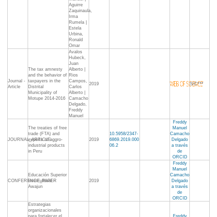
Aguirre
Zaquinaula,
Irma
Rumela |
Estela
Urbina,
Ronald
Omar
Avalos
Hubeck,
Juan
The tax amnesty
Alberto |
and the behavior of
Rios
Journal -
taxpayers in the
Campos,
2019
S/C***
Article
Distrital
Carlos
Municipality of
Alberto |
Motupe 2014-2016
Camacho
Delgado,
Freddy
Manuel
Freddy
The treaties of free
Manuel
trade (FTA) and
10.5958/2347-
Camacho
JOURNAL_ARTICLE
exports of aggro-
2019
6869.2019.000
Delgado
industrial products
06.2
a través
in Peru
de
ORCID
Freddy
Manuel
Educación Superior
Camacho
CONFERENCE_PAPER
Intercultural -
2019
Delgado
Awajun
a través
de
ORCID
Estrategias
organizacionales
para fortalecer el
Freddy