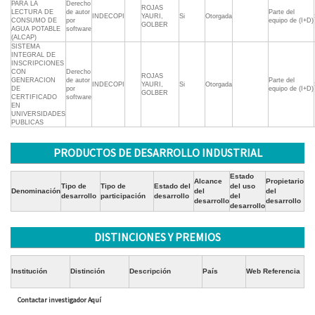
PARA LA
Derecho
ROJAS
LECTURA DE
de autor
Parte del
INDECOPI
YAURI,
Si
Otorgada
CONSUMO DE
por
equipo de (I+D)
GOLBER
AGUA POTABLE
software
(ALCAP)
SISTEMA
INTEGRAL DE
INSCRIPCIONES
CON
Derecho
ROJAS
GENERACION
de autor
Parte del
INDECOPI
YAURI,
Si
Otorgada
DE
por
equipo de (I+D)
GOLBER
CERTIFICADO
software
EN
UNIVERSIDADES
PUBLICAS
PRODUCTOS DE DESARROLLO INDUSTRIAL
Estado
Alcance
Propietario
Tipo de
Tipo de
Estado del
del uso
Denominación
del
del
desarrollo
participación
desarrollo
del
desarrollo
desarrollo
desarrollo
DISTINCIONES Y PREMIOS
Institución
Distinción
Descripción
País
Web Referencia
Contactar investigador Aquí