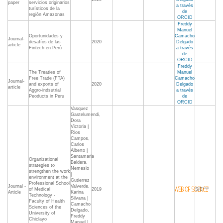
paper
servicios originarios
a través
turísticos de la
de
región Amazonas
ORCID
Freddy
Manuel
Oportunidades y
Camacho
Journal-
desafíos de las
2020
Delgado
article
Fintech en Perú
a través
de
ORCID
Freddy
The Treaties of
Manuel
Free Trade (FTA)
Camacho
Journal-
and exports of
2020
Delgado
article
Aggro-indsutrial
a través
Peoducts in Peru
de
ORCID
Vasquez
Gastelumendi,
Dora
Victoria |
Rios
Campos,
Carlos
Alberto |
Santamaria
Organizational
Baldera,
strategies to
Nemesio
strengthen the work
|
environment at the
Gutierrez
Professional School
Journal -
Valverde,
of Medical
2019
S/C***
Article
Karina
Technology -
Silvana |
Faculty of Health
Camacho
Sciences of the
Delgado,
University of
Freddy
Chiclayo
Manuel |