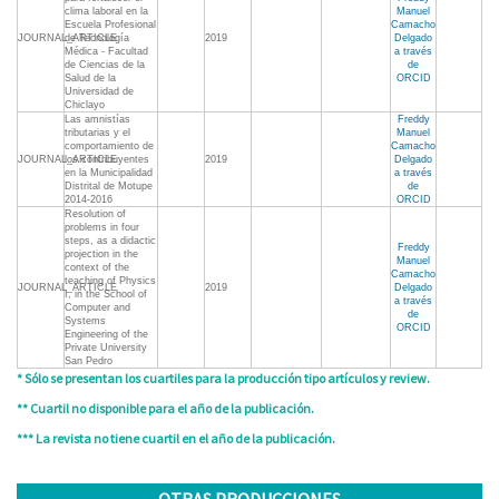
clima laboral en la
Manuel
Escuela Profesional
Camacho
JOURNAL_ARTICLE
de Tecnología
2019
Delgado
Médica - Facultad
a través
de Ciencias de la
de
Salud de la
ORCID
Universidad de
Chiclayo
Las amnistías
Freddy
tributarias y el
Manuel
comportamiento de
Camacho
JOURNAL_ARTICLE
los contribuyentes
2019
Delgado
en la Municipalidad
a través
Distrital de Motupe
de
2014-2016
ORCID
Resolution of
problems in four
steps, as a didactic
Freddy
projection in the
Manuel
context of the
Camacho
teaching of Physics
JOURNAL_ARTICLE
2019
Delgado
I, in the School of
a través
Computer and
de
Systems
ORCID
Engineering of the
Private University
San Pedro
* Sólo se presentan los cuartiles para la producción tipo artículos y review.
** Cuartil no disponible para el año de la publicación.
*** La revista no tiene cuartil en el año de la publicación.