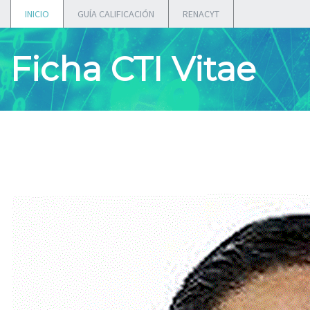
INICIO
GUÍA CALIFICACIÓN
RENACYT
Ficha CTI Vitae