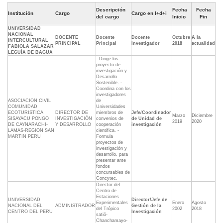
Descripción
Fecha
Fecha
Institución
Cargo
Cargo en I+d+i
del cargo
Inicio
Fin
UNIVERSIDAD
NACIONAL
DOCENTE
Docente
Docente
Octubre
A la
INTERCULTURAL
PRINCIPAL
Principal
Investigador
2018
actualidad
FABIOLA SALAZAR
LEGUÍA DE BAGUA
- Dirige los
proyecto de
investigación y
Desarrollo
Sostenible. -
Coordina con los
investigadores
ASOCIACION CIVIL
de
COMUNIDAD
Universidades
ECOTURISTICA
DIRECTOR DE
miembros de
Jefe/Coordinador
Marzo
Diciembre
SISAYACU PONGO
INVESTIGACIÓN
convenios de
de Unidad de
2019
2020
DE CAYNARACHI-
Y DESARROLLO
cooperación
investigación
LAMAS-REGION SAN
cientifica. -
MARTIN PERU
Formula
proyectos de
investigación y
desarrollo, para
presentar ante
fondos
concursables de
Concytec.
Director del
Centro de
Estaciones
UNIVERSIDAD
Director/Jefe de
Experimentales
Enero
Agosto
NACIONAL DEL
ADMINISTRADOR
Gestión de la
del Trópico
2002
2018
CENTRO DEL PERU
Investigación
satió-
Chanchamayo-