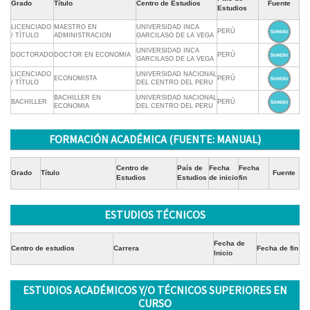
Grado
Título
Centro de Estudios
Fuente
Estudios
LICENCIADO
MAESTRO EN
UNIVERSIDAD INCA
PERÚ
/ TÍTULO
ADMINISTRACION
GARCILASO DE LA VEGA
UNIVERSIDAD INCA
DOCTORADO
DOCTOR EN ECONOMIA
PERÚ
GARCILASO DE LA VEGA
LICENCIADO
UNIVERSIDAD NACIONAL
ECONOMISTA
PERÚ
/ TÍTULO
DEL CENTRO DEL PERU
BACHILLER EN
UNIVERSIDAD NACIONAL
BACHILLER
PERÚ
ECONOMIA
DEL CENTRO DEL PERU
FORMACIÓN ACADÉMICA (FUENTE: MANUAL)
Centro de
País de
Fecha
Fecha
Grado
Título
Fuente
Estudios
Estudios
de inicio
fin
ESTUDIOS TÉCNICOS
Fecha de
Centro de estudios
Carrera
Fecha de fin
Inicio
ESTUDIOS ACADÉMICOS Y/O TÉCNICOS SUPERIORES EN
CURSO