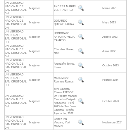
UNIVERSIDAD
NACIONAL DE
ANDREA MARIEL
Magister
Marzo 2021
SAN CRISTOBAL
VELI RAMÍREZ
DH
UNIVERSIDAD
NACIONAL DE
GOTARDO
Magister
Mayo 2023
SAN CRISTOBAL
QUISPE LAURA
DH
UNIVERSIDAD
HONORATO
NACIONAL DE
Magister
ANTONIO VEGA
Agosto 2023
SAN CRISTOBAL
CAMPOS
DH
UNIVERSIDAD
NACIONAL DE
Chumbes Poma,
Magister
Junio 2022
SAN CRISTOBAL
Noel
DH
UNIVERSIDAD
NACIONAL DE
Avendaño Torres,
Magister
Octubre 2023
SAN CRISTOBAL
Efrain
DH
UNIVERSIDAD
NACIONAL DE
Mario Misael
Magister
Febrero 2024
SAN CRISTOBAL
Ramirez Ramos
DH
Yeni Bautista
Rivera ASESOR:
UNIVERSIDAD
Dr. Freddy Manuel
NACIONAL DE
Camacho Delgado
Magister
Octubre 2023
SAN CRISTOBAL
Ayacucho - Perú
DH
2023 de San Juan
Bautista - región
Ayacucho, 2022
UNIVERSIDAD
Cortez Paz
NACIONAL DE
Magister
Vergara, Yuri
Noviembre 2024
SAN CRISTOBAL
Monvel
DH