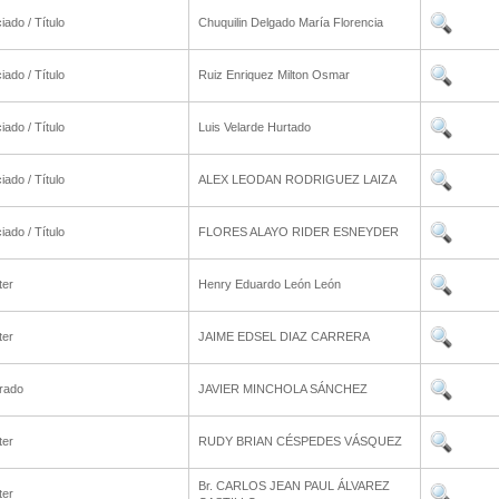
iado / Título
Chuquilin Delgado María Florencia
iado / Título
Ruiz Enriquez Milton Osmar
iado / Título
Luis Velarde Hurtado
iado / Título
ALEX LEODAN RODRIGUEZ LAIZA
iado / Título
FLORES ALAYO RIDER ESNEYDER
ter
Henry Eduardo León León
ter
JAIME EDSEL DIAZ CARRERA
rado
JAVIER MINCHOLA SÁNCHEZ
ter
RUDY BRIAN CÉSPEDES VÁSQUEZ
Br. CARLOS JEAN PAUL ÁLVAREZ
ter