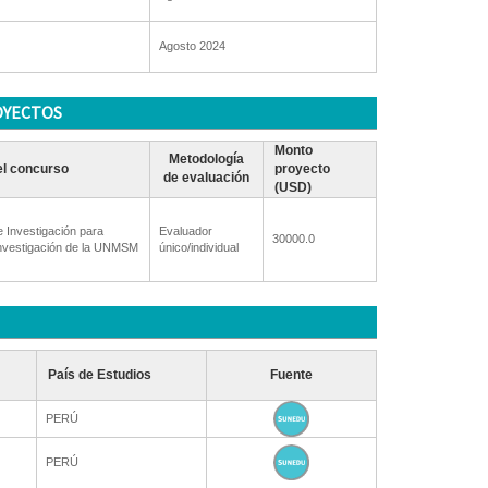
Agosto 2024
OYECTOS
Monto
Metodología
l concurso
proyecto
de evaluación
(USD)
 Investigación para
Evaluador
30000.0
nvestigación de la UNMSM
único/individual
País de Estudios
Fuente
PERÚ
PERÚ