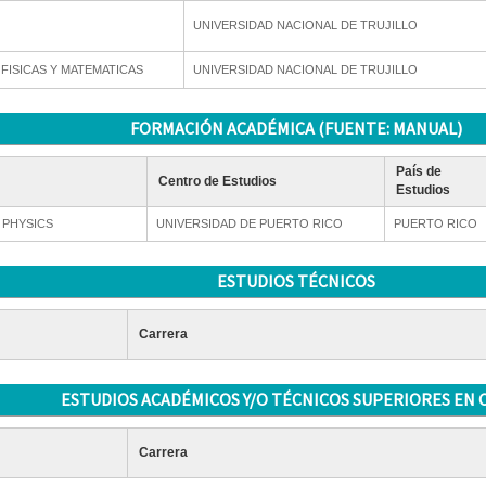
UNIVERSIDAD NACIONAL DE TRUJILLO
 FISICAS Y MATEMATICAS
UNIVERSIDAD NACIONAL DE TRUJILLO
FORMACIÓN ACADÉMICA (FUENTE: MANUAL)
País de
Centro de Estudios
Estudios
 PHYSICS
UNIVERSIDAD DE PUERTO RICO
PUERTO RICO
ESTUDIOS TÉCNICOS
Carrera
ESTUDIOS ACADÉMICOS Y/O TÉCNICOS SUPERIORES EN 
Carrera