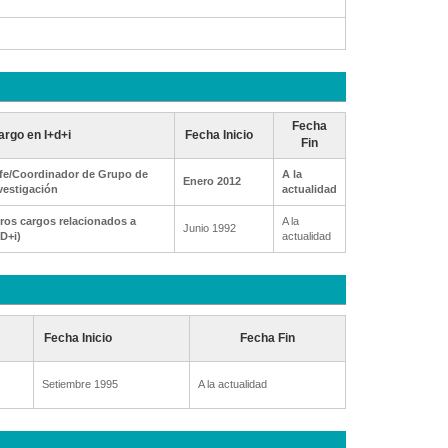
Fecha
argo en I+d+i
Fecha Inicio
Fin
fe/Coordinador de Grupo de
A la
Enero 2012
vestigación
actualidad
ros cargos relacionados a
A la
Junio 1992
+D+i)
actualidad
Fecha Inicio
Fecha Fin
Setiembre 1995
A la actualidad