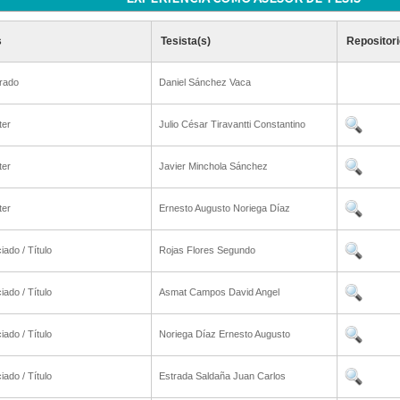
s
Tesista(s)
Repositori
rado
Daniel Sánchez Vaca
ter
Julio César Tiravantti Constantino
ter
Javier Minchola Sánchez
ter
Ernesto Augusto Noriega Díaz
iado / Título
Rojas Flores Segundo
iado / Título
Asmat Campos David Angel
iado / Título
Noriega Díaz Ernesto Augusto
iado / Título
Estrada Saldaña Juan Carlos