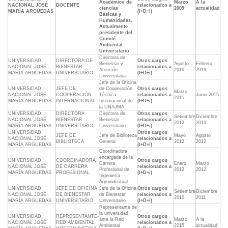
Académico de
Marzo
A la
NACIONAL JOSÉ
DOCENTE
relacionados a
ciencias
2009
actualidad
MARÍA ARGUEDAS
(I+D+i)
Básicas y
Humanidades.
Actualmente
presidente del
Comité
Ambiental
Universitario
Directora de
UNIVERSIDAD
DIRECTORA DE
Otros cargos
Bienestar y
Agosto
Febrero
NACIONAL JOSÉ
BIENESTAR
relacionados a
Atención
2016
2019
MARÍA ARGUEDAS
UNIVERSITARIO
(I+D+i)
Universitaria
Jefe de la Oficina
UNIVERSIDAD
JEFE DE
de Cooperación
Otros cargos
Marzo
NACIONAL JOSÉ
COOPERACIÓN
Técnica
relacionados a
Junio 2015
2015
MARÍA ARGUEDAS
INTERNACIONAL
Internacional de
(I+D+i)
la UNAJMA
UNIVERSIDAD
DIRECTORA
Directora de
Otros cargos
Setiembre
Diciembre
NACIONAL JOSÉ
BIENESTAR
Bienestar
relacionados a
2012
2013
MARÍA ARGUEDAS
UNIVERSITARIO
Universitario
(I+D+i)
UNIVERSIDAD
Otros cargos
JEFE DE
Jefe de Biblioteca
Mayo
Agosto
NACIONAL JOSÉ
relacionados a
BIBLIOTECA
General
2012
2012
MARÍA ARGUEDAS
(I+D+i)
Coordinadora
encargada de la
UNIVERSIDAD
COORDINADORA
Otros cargos
Carrera
Enero
Marzo
NACIONAL JOSÉ
DE CARRERA
relacionados a
Profesional de
2012
2012
MARÍA ARGUEDAS
PROFESIONAL
(I+D+i)
Ingeniería
Agroindustrial
UNIVERSIDAD
JEFE DE OFICINA
Jefe de la Oficina
Otros cargos
Setiembre
Diciembre
NACIONAL JOSÉ
DE BIENESTAR
de Bienestar
relacionados a
2010
2011
MARÍA ARGUEDAS
UNIVERSITARIO
Universitario
(I+D+i)
Representante de
la universidad
UNIVERSIDAD
REPRESENTANTE-
Otros cargos
ante la Red
Marzo
A la
NACIONAL JOSÉ
RED AMBIENTAL
relacionados a
Ambiental
2015
actualidad