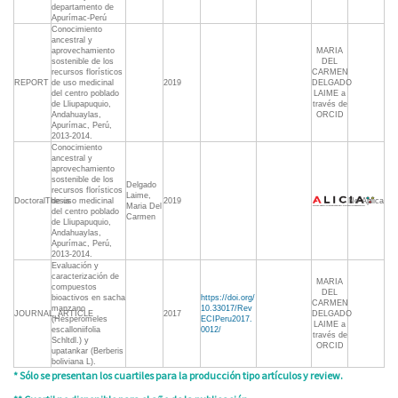
departamento de
Apurímac-Perú
Conocimiento
ancestral y
aprovechamiento
MARIA
sostenible de los
DEL
recursos florísticos
CARMEN
REPORT
de uso medicinal
2019
DELGADO
del centro poblado
LAIME a
de Lliupapuquio,
través de
Andahuaylas,
ORCID
Apurímac, Perú,
2013-2014.
Conocimiento
ancestral y
aprovechamiento
sostenible de los
Delgado
recursos florísticos
Laime,
DoctoralThesis
de uso medicinal
2019
No Aplica
Maria Del
del centro poblado
Carmen
de Lliupapuquio,
Andahuaylas,
Apurímac, Perú,
2013-2014.
Evaluación y
caracterización de
MARIA
compuestos
DEL
bioactivos en sacha
https://doi.org/
CARMEN
manzano
10.33017/Rev
JOURNAL_ARTICLE
2017
DELGADO
(Hesperomeles
ECIPeru2017.
LAIME a
escalloniifolia
0012/
través de
Schltdl.) y
ORCID
upatankar (Berberis
boliviana L).
* Sólo se presentan los cuartiles para la producción tipo artículos y review.