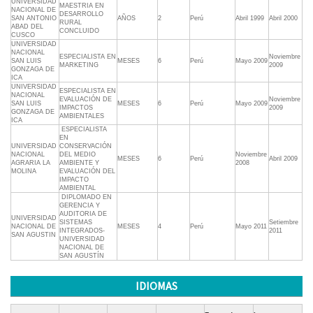
UNIVERSIDAD
MAESTRIA EN
NACIONAL DE
DESARROLLO
SAN ANTONIO
AÑOS
2
Perú
Abril 1999
Abril 2000
RURAL
ABAD DEL
CONCLUIDO
CUSCO
UNIVERSIDAD
NACIONAL
ESPECIALISTA EN
Noviembre
SAN LUIS
MESES
6
Perú
Mayo 2009
MARKETING
2009
GONZAGA DE
ICA
UNIVERSIDAD
ESPECIALISTA EN
NACIONAL
EVALUACIÓN DE
Noviembre
SAN LUIS
MESES
6
Perú
Mayo 2009
IMPACTOS
2009
GONZAGA DE
AMBIENTALES
ICA
 ESPECIALISTA
EN
UNIVERSIDAD
CONSERVACIÓN
NACIONAL
DEL MEDIO
Noviembre
MESES
6
Perú
Abril 2009
AGRARIA LA
AMBIENTE Y
2008
MOLINA
EVALUACIÓN DEL
IMPACTO
AMBIENTAL
 DIPLOMADO EN
GERENCIA Y
AUDITORIA DE
UNIVERSIDAD
SISTEMAS
Setiembre
NACIONAL DE
MESES
4
Perú
Mayo 2011
INTEGRADOS-
2011
SAN AGUSTIN
UNIVERSIDAD
NACIONAL DE
SAN AGUSTÍN
IDIOMAS