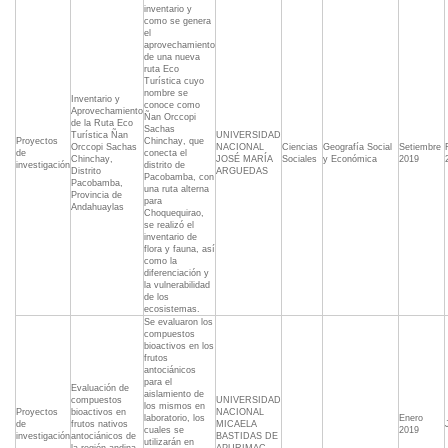
inventario y
como se genera
el
aprovechamiento
de una nueva
ruta Eco
Turística cuyo
nombre se
Inventario y
conoce como
Aprovechamiento
Ñan Orccopi
de la Ruta Eco
Sachas
Turística Ñan
UNIVERSIDAD
Proyectos
Chinchay, que
Orccopi Sachas
NACIONAL
Ciencias
Geografía Social
Setiembre
de
conecta el
Chinchay,
JOSÉ MARÍA
Sociales
y Económica
2019
investigación
distrito de
Distrito
ARGUEDAS
Pacobamba, con
Pacobamba,
una ruta alterna
Provincia de
para
Andahuaylas
Choquequirao,
se realizó el
inventario de
flora y fauna, así
como la
diferenciación y
la vulnerabilidad
de los
ecosistemas.
Se evaluaron los
compuestos
bioactivos en los
frutos
antociánicos
para el
Evaluación de
aislamiento de
compuestos
UNIVERSIDAD
los mismos en
Proyectos
bioactivos en
NACIONAL
laboratorio, los
Enero
de
frutos nativos
MICAELA
cuales se
2019
investigación
antociánicos de
BASTIDAS DE
utilizarán en