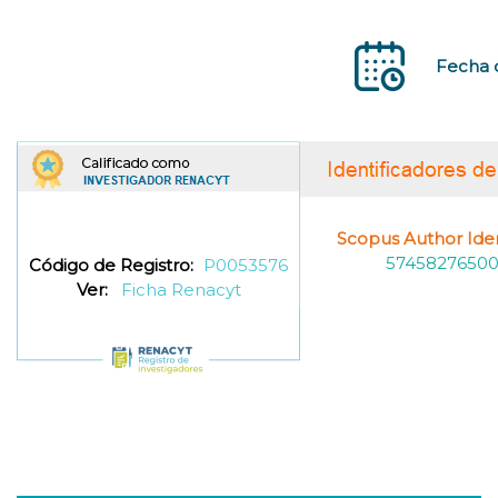
Fecha d
Scopus Author Ident
5745827650
Código de Registro:
P0053576
Ver:
Ficha Renacyt