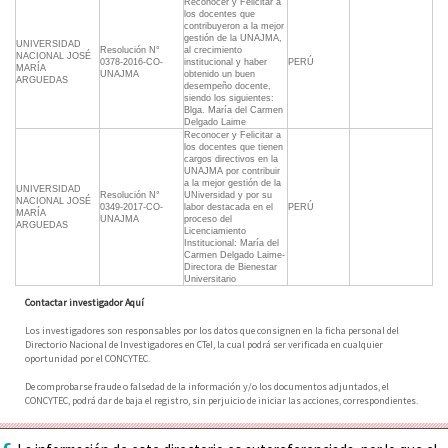
Reconocer y Felicitar a
los docentes que
contribuyeron a la mejor
gestión de la UNAJMA,
UNIVERSIDAD
Resolución N°
al crecimiento
NACIONAL JOSÉ
0378-2016-CO-
institucional y haber
PERÚ
MARÍA
UNAJMA
obtenido un buen
ARGUEDAS
desempeño docente,
siendo los siguientes:
Blga. María del Carmen
Delgado Laime
Reconocer y Felicitar a
los docentes que tienen
cargos directivos en la
UNAJMA por contribuir
a la mejor gestión de la
UNIVERSIDAD
Resolución N°
UNiversidad y por su
NACIONAL JOSÉ
0349-2017-CO-
labor destacada en el
PERÚ
MARÍA
UNAJMA
proceso del
ARGUEDAS
Licenciamiento
Institucional: María del
Carmen Delgado Laime-
Directora de Bienestar
Universitario
Contactar investigador Aquí
Los investigadores son responsables por los datos que consignen en la ficha personal del
Directorio Nacional de Investigadores en CTeI, la cual podrá ser verificada en cualquier
oportunidad por el CONCYTEC.
De comprobarse fraude o falsedad de la información y/o los documentos adjuntados, el
CONCYTEC, podrá dar de baja el registro, sin perjuicio de iniciar las acciones, correspondientes.