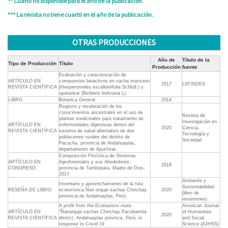
** Cuartil no disponible para el año de la publicación.
*** La revista no tiene cuartil en el año de la publicación.
OTRAS PRODUCCIONES
Año de
Título de la
Tipo de Producción
Título
Producción
fuente
Evaluación y caracterización de
ARTÍCULO EN
compuestos bioactivos en sacha manzano
2017
LATINDEX
REVISTA CIENTÍFICA
(Hesperomeles escalloniifolia Schltdl.) y
upatankar (Berberis boliviana L).
LIBRO
Botanica General
2014
Registro y revaloración de los
conocimientos ancestrales en el uso de
Revista de
plantas medicinales para tratamiento de
Investigación en
ARTÍCULO EN
enfermedades digestivas dentro del
2020
Ciencia,
REVISTA CIENTÍFICA
sistema de salud alternativo de dos
Tecnología y
poblaciones rurales del distrito de
Sociedad
Pacucha, provincia de Andahuaylas,
departamento de Apurímac.
Composición Florística de Sistemas
ARTÍCULO EN
Agroforestales y sus Alrededores,
2018
CONGRESO
provincia de Tambopata, Madre de Dios-
2017
Ambiente y
Inventario y aprovechamiento de la ruta
Sustentabilidad
RESEÑA DE LIBRO
ecoturística Ñan orqupi sachas Chinchay,
2020
(libro de
provincia de Andahuaylas, Perú.
resúmenes)
A profit from the Ecotourism route
American Journal
ARTÍCULO EN
"Ñanorqupi sachas Chinchay Pacobamba
of Humanities
2020
REVISTA CIENTÍFICA
district, Andahuaylas province, Perú; in
and Social
response to Covid 19
Science (AJHSS)