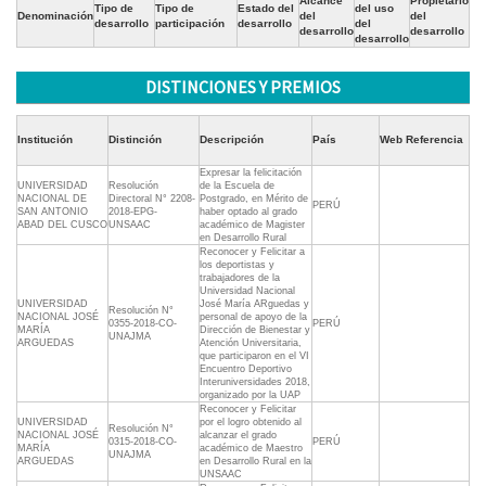
Alcance
Propietario
Tipo de
Tipo de
Estado del
del uso
Denominación
del
del
desarrollo
participación
desarrollo
del
desarrollo
desarrollo
desarrollo
DISTINCIONES Y PREMIOS
Institución
Distinción
Descripción
País
Web Referencia
Expresar la felicitación
UNIVERSIDAD
Resolución
de la Escuela de
NACIONAL DE
Directoral N° 2208-
Postgrado, en Mérito de
PERÚ
SAN ANTONIO
2018-EPG-
haber optado al grado
ABAD DEL CUSCO
UNSAAC
académico de Magister
en Desarrollo Rural
Reconocer y Felicitar a
los deportistas y
trabajadores de la
Universidad Nacional
UNIVERSIDAD
José María ARguedas y
Resolución N°
NACIONAL JOSÉ
personal de apoyo de la
0355-2018-CO-
PERÚ
MARÍA
Dirección de Bienestar y
UNAJMA
ARGUEDAS
Atención Universitaria,
que participaron en el VI
Encuentro Deportivo
Interuniversidades 2018,
organizado por la UAP
Reconocer y Felicitar
UNIVERSIDAD
por el logro obtenido al
Resolución N°
NACIONAL JOSÉ
alcanzar el grado
0315-2018-CO-
PERÚ
MARÍA
académico de Maestro
UNAJMA
ARGUEDAS
en Desarrollo Rural en la
UNSAAC