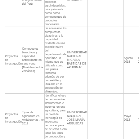
la región andina
APURIMAC
procesos
del Perú
agroindustriales,
principalmente
como como
componentes de
productos
procesados.
Se analizaron los
compuestos
bioactivos y la
capacidad
oxidante en una
especie nativa
Compuestos
del
bioactivos y
UNIVERSIDAD
departamento de
Proyectos
capacidad
NACIONAL
Apurímac, la
Agosto
de
antioxidante en
MICAELA
misma que es
2018
investigación
yana yana
BASTIDAS DE
utilizada como
(Muehlembeckia
APURIMAC
una planta
volcánica)
tinctorea
además de ser
comestible y
utilizada en la
producción de
alimentos.
Identificar el uso
de herramientas,
instrumentos e
insumos en una
agricultura, para
Tipos de
UNIVERSIDAD
Proyectos
un nivel de
agricultura en
NACIONAL
Mayo
de
tecnología es
Andahuaylas , en
JOSÉ MARÍA
2012
investigación
importante
2012
ARGUEDAS
reconocer para
de acuerdo a ello
tener los tipos
de producciòn y