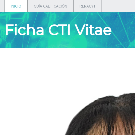
INICIO
GUÍA CALIFICACIÓN
RENACYT
Ficha CTI Vitae