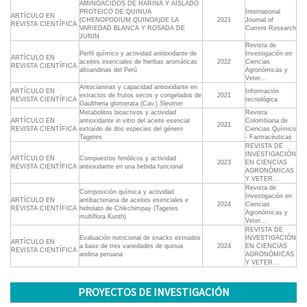
AMINOÁCIDOS DE HARINA Y AISLADO
PROTEICO DE QUINUA
International
ARTÍCULO EN
(CHENOPODIUM QUINOA)DE LA
2021
Journal of
REVISTA CIENTÍFICA
VARIEDAD BLANCA Y ROSADA DE
Current Research
JUNIN
Revista de
Perfil químico y actividad antioxidante de
Investigación en
ARTÍCULO EN
aceites esenciales de hierbas aromáticas
2022
Ciencias
REVISTA CIENTÍFICA
altoandinas del Perú
Agronómicas y
Veter...
Antocianinas y capacidad antioxidante en
ARTÍCULO EN
Información
extractos de frutos secos y congelados de
2021
REVISTA CIENTÍFICA
tecnológica
Gaultheria glomerata (Cav.) Sleumer
Metabolitos bioactivos y actividad
Revista
ARTÍCULO EN
antioxidante in vitro del aceite esencial
Colombiana de
2021
REVISTA CIENTÍFICA
extraído de dos especies del género
Ciencias Químico
Tagetes
- Farmacéuticas
REVISTA DE
INVESTIGACIÓN
ARTÍCULO EN
Compuestos fenólicos y actividad
2023
EN CIENCIAS
REVISTA CIENTÍFICA
antioxidante en una bebida funcional
AGRONÓMICAS
Y VETER...
Revista de
Composición química y actividad
Investigación en
ARTÍCULO EN
antibacteriana de aceites esenciales e
2024
Ciencias
REVISTA CIENTÍFICA
hidrolato de Chikchimpay (Tagetes
Agronómicas y
multiflora Kunth)
Veter...
REVISTA DE
Evaluación nutricional de snacks extruidos
INVESTIGACIÓN
ARTÍCULO EN
a base de tres variedades de quinua
2024
EN CIENCIAS
REVISTA CIENTÍFICA
andina peruana
AGRONÓMICAS
Y VETER...
PROYECTOS DE INVESTIGACIÓN