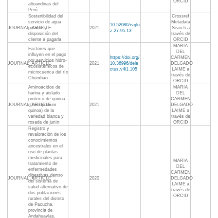
ORCID
altoandinas del
Perú
Sostenibilidad del
Crossref
servicio de agua
Metadata
10.52080/rvglu
JOURNAL_ARTICLE
potable y
2021
Search a
z.27.95.13
disposición del
través de
cliente a pagarla
ORCID
MARIA
Factores que
DEL
influyen en el pago
https://doi.org/
CARMEN
por servicios hidro-
JOURNAL_ARTICLE
2021
10.36996/dele
DELGADO
ecosistémicos de
ctus.v4i1.105
LAIME a
microcuenca del río
través de
Chumbao
ORCID
Aminoácidos de
MARIA
harina y aislado
DEL
proteico de quinua
CARMEN
JOURNAL_ARTICLE
(chenopodium
2021
DELGADO
quinoa) de la
LAIME a
variedad blanca y
través de
rosada de junín
ORCID
Registro y
revaloración de los
conocimientos
ancestrales en el
uso de plantas
medicinales para
MARIA
tratamiento de
DEL
enfermedades
CARMEN
digestivas dentro
JOURNAL_ARTICLE
2020
DELGADO
del sistema de
LAIME a
salud alternativo de
través de
dos poblaciones
ORCID
rurales del distrito
de Pacucha,
provincia de
Andahuaylas,