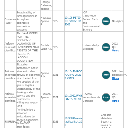
Rodrigo-
Cabezas,
Yobana
Sustainability of
IOP
rural agribusiness
Conference
Huaraca
10.1088/1755-
Conference
through e-
Series: Earth
Aparco
2022
1315/968/1/01
No Aplica
Paper
commerce
and
R.
2002
information
Environmental
systems
Science
AMUVAM MODEL
FOR THE
ECONOMIC
Artículo
VALUATION OF
2022:
Barrial-
Universidad y
en revista
ENVIRONMENTAL
2022
Q3,
Lujan A.I.
Sociedad
científica
ASSETS OF THE
Otros
PACUCHA
LAGOON
ECOSYSTEM
Bioactive
metabolites and in
Artículo
vitro antioxidant
10.15446/RCC
2021: No
Aparco
en revista
activity of essential
2021
IQUIFA.V50N
disponible**,
R.H.
científica
oil extracted from
3.93429
Otros
two species of the
genus Tagetes
Sustainability of the
drinking water
Artículo
Huaraca
Revista
2021:
service and the
10.19052/RVG
en revista
Aparco
2021
Venezolana de
Q3,
customer’s
LUZ.27.95.13
científica
R.
Gerencia
Otros
willingness to pay
for it
Perfil químico y
actividad
Crossref
antioxidante de
10.33996/revis
Metadata
aceites esenciales
JOURNAL_ARTICLE
2021
taalfa.v5i14.10
Search a
de hierbas
6
través de
aromáticas