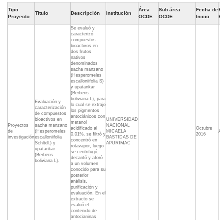
Tipo
Área
Sub área
Fecha de
Título
Descripción
Institución
Proyecto
OCDE
OCDE
Inicio
Se evaluó y
caracterizó
compuestos
bioactivos en
dos frutos
nativos
denominados
sacha manzano
(Hesperomeles
escalloniifolia S)
y upatankar
(Berberis
boliviana L), para
Evaluación y
lo cual se extrajo
caracterización
los pigmentos
de compuestos
antociánicos con
bioactivos en
UNIVERSIDAD
metanol
Proyectos
sacha manzano
NACIONAL
acidificado al
Octubre
de
(Hesperomeles
MICAELA
0.01%, se filtró y
2016
investigación
escalloniifolia
BASTIDAS DE
concentró en
Schltdl.) y
APURIMAC
rotavapor, luego
upatankar
se centrifugó,
(Berberis
decantó y aforó
boliviana L).
a un volumen
conocido para su
posterior
análisis,
purificación y
evaluación. En el
extracto se
evaluó el
contenido de
antocianinas