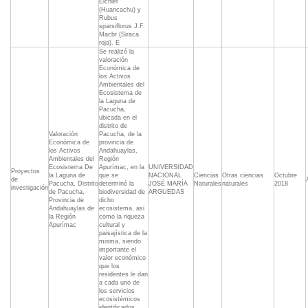
Eichler
(Huancachu) y
Rubus
sparsiflorus J.F.
Macbr (Siraca
roja). E
Se realizó la
valoración
Económica de
los Activos
Ambientales del
Ecosistema de
la Laguna de
Pacucha,
ubicada en el
distrito de
Valoración
Pacucha, de la
Económica de
provincia de
los Activos
Andahuaylas,
Ambientales del
Región
Ecosistema De
Apurímac, en la
UNIVERSIDAD
Proyectos
la Laguna de
que se
NACIONAL
Ciencias
Otras ciencias
Octubre
de
Pacucha, Distrito
determinó la
JOSÉ MARÍA
Naturales
naturales
2018
investigación
de Pacucha,
biodiversidad de
ARGUEDAS
Provincia de
dicho
Andahuaylas de
ecosistema, asi
la Región
como la riqueza
Apurímac
cultural y
paisajística de la
misma, siendo
importante el
valor económico
que los
residentes le dan
a cada uno de
los servicios
ecosistémicos
identificados.