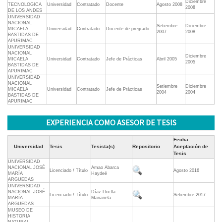
Diciembre
TECNOLOGICA
Universidad
Contratado
Docente
Agosto 2008
2008
DE LOS ANDES
UNIVERSIDAD
NACIONAL
Setiembre
Diciembre
MICAELA
Universidad
Contratado
Docente de pregrado
2007
2008
BASTIDAS DE
APURIMAC
UNIVERSIDAD
NACIONAL
Diciembre
MICAELA
Universidad
Contratado
Jefe de Prácticas
Abril 2005
2005
BASTIDAS DE
APURIMAC
UNIVERSIDAD
NACIONAL
Setiembre
Diciembre
MICAELA
Universidad
Contratado
Jefe de Prácticas
2004
2004
BASTIDAS DE
APURIMAC
EXPERIENCIA COMO ASESOR DE TESIS
Fecha
Universidad
Tesis
Tesista(s)
Repositorio
Aceptación de
Tesis
UNIVERSIDAD
NACIONAL JOSÉ
Amao Abarca
Licenciado / Título
Agosto 2016
MARÍA
Haydeé
ARGUEDAS
UNIVERSIDAD
NACIONAL JOSÉ
Díaz Lloclla
Licenciado / Título
Setiembre 2017
MARÍA
Marianela
ARGUEDAS
MUSEO DE
HISTORIA