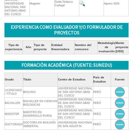
NATURAL -
Guido Nolasco
UNIVERSIDAD
Magister
Agosto 2024
Carbajal
NACIONAL SAN
ANTONIO ABAD
DEL CUSCO
EXPERIENCIA COMO EVALUADOR Y/O FORMULADOR DE
PROYECTOS
Metodología
Monto
Tipo de
Tipo de
Entidad
Nombre del
Ańo
de
proyecto
experiencia
proyecto
financiadora
concurso
evaluación
(USD)
FORMACIÓN ACADÉMICA (FUENTE: SUNEDU)
País de
Grado
Título
Centro de Estudios
Fuente
Estudios
UNIVERSIDAD NACIONAL
LICENCIADO
BIOLOGO
DE SAN ANTONIO ABAD
PERÚ
/ TÍTULO
DEL CUSCO
UNIVERSIDAD NACIONAL
BACHILLER EN CIENCIAS
BACHILLER
DE SAN ANTONIO ABAD
PERÚ
BIOLOGICAS
DEL CUSCO
UNIVERSIDAD NACIONAL
MAESTRO EN
MAGISTER
DE SAN ANTONIO ABAD
PERÚ
DESARROLLO RURAL
DEL CUSCO
DOCTORA EN BIOLOGÍA
UNIVERSIDAD NACIONAL
DOCTORADO
PERÚ
AMBIENTAL
DE SAN AGUSTIN