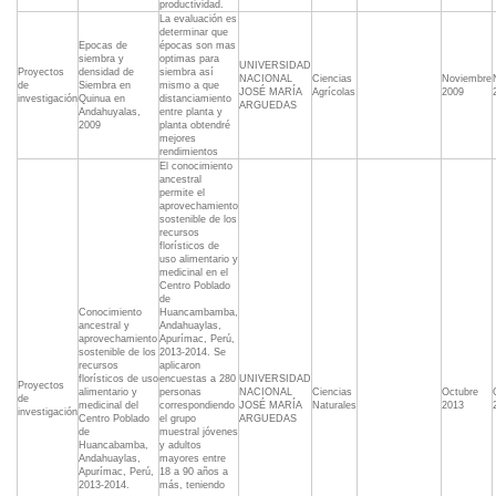
productividad.
La evaluación es
determinar que
Epocas de
épocas son mas
siembra y
optimas para
UNIVERSIDAD
Proyectos
densidad de
siembra así
NACIONAL
Ciencias
Noviembre
de
Siembra en
mismo a que
JOSÉ MARÍA
Agrícolas
2009
investigación
Quinua en
distanciamiento
ARGUEDAS
Andahuyalas,
entre planta y
2009
planta obtendré
mejores
rendimientos
El conocimiento
ancestral
permite el
aprovechamiento
sostenible de los
recursos
florísticos de
uso alimentario y
medicinal en el
Centro Poblado
de
Conocimiento
Huancambamba,
ancestral y
Andahuaylas,
aprovechamiento
Apurímac, Perú,
sostenible de los
2013-2014. Se
recursos
aplicaron
florísticos de uso
encuestas a 280
UNIVERSIDAD
Proyectos
alimentario y
personas
NACIONAL
Ciencias
Octubre
de
medicinal del
correspondiendo
JOSÉ MARÍA
Naturales
2013
investigación
Centro Poblado
el grupo
ARGUEDAS
de
muestral jóvenes
Huancabamba,
y adultos
Andahuaylas,
mayores entre
Apurímac, Perú,
18 a 90 años a
2013-2014.
más, teniendo