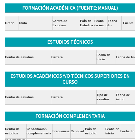
FORMACIÓN ACADÉMICA (FUENTE: MANUAL)
Centro de
País de
Fecha
Fecha
Grado
Título
Fuente
Estudios
Estudios
de inicio
fin
ESTUDIOS TÉCNICOS
Fecha de
Centro de estudios
Carrera
Fecha de fin
Inicio
ESTUDIOS ACADÉMICOS Y/O TÉCNICOS SUPERIORES EN
CURSO
Tipo de
Fecha de
Centro de estudios
Carrera
estudios
inicio
FORMACIÓN COMPLEMENTARIA
Centro de
Capacitación
País de
Fecha de
Frecuencia
Cantidad
Fecha fin
estudios
complementaria
estudio
inicio