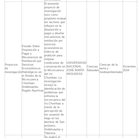
El presente
proyecto de
investigación
tuvo como
propósito evaluar
los factores que
influyen en la
disposición a
pagar y diseñar
mecanismos de
retribución por
servicios
Estudio Sobre
ecosistémicos
Disposición a
hídricos de
Pagar y
probición para
Mecanismos de
mejorar
Retribución por
condiciones de
UNIVERSIDAD
Proyectos
Servicios
Ciencias de la
conservación en
NACIONAL
Ciencias
Diciembre
de
Ecosistémicos
tierra y
la Microcuenca
JOSÉ MARÍA
Naturales
2019
investigación
Hidrológicos en
medioambientales
del río
ARGUEDAS
el Ámbito de la
Chumbao. La
Microcuenca
investigación
Chumbao-
incluyó la
Andahuaylas,
identificación de
Región Apurímac
problemas que
enfrenta la
microcuenca del
río Chumbao a
través de la
percepción de
los usuarios de
riego en los
distritos de San
jerónimo,
Andahuaylas y
Talavera.
Se realizó el