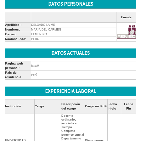
DATOS PERSONALES
Fuente
Apellidos :
DELGADO LAIME
Nombres:
MARIA DEL CARMEN
Género:
FEMENINO
Nacionalidad:
PERÚ
DATOS ACTUALES
Pagina web
http://
personal:
Pais de
Perú
residencia:
EXPERIENCIA LABORAL
Descripción
Fecha
Fecha
Institución
Cargo
Cargo en I+d+i
del cargo
Inicio
Fin
Docente
ordinario;
asociada a
Tiempo
Completo
perteneciente al
Departamento
UNIVERSIDAD
Otros cargos