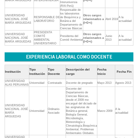
MARÍA ARGUEDAS
INTERUNIVERSIA
(I+D+i)
Interuniversia
(RAI-Perú)
Responsable de
los laboratorios
UNIVERSIDAD
Otros cargos
RESPONSABLE DE
de Bioquímica y
A la
NACIONAL JOSÉ
relacionados a
Abril 2019
LABORATORIO
Botánica del
actualidad
MARÍA ARGUEDAS
(I+D+i)
Departamento de
Ciencias Básicas
PRESIDENTA
UNIVERSIDAD
Otros cargos
COMITÉ
Presidenta del
Junio
A la
NACIONAL JOSÉ
relacionados a
AMBIENTAL
Comité Ambiental
2013
actualidad
MARÍA ARGUEDAS
(I+D+i)
UNIVERSITARIO
EXPERIENCIA LABORAL COMO DOCENTE
Tipo
Tipo
Descripción del
Fecha
Institución
Fecha Fin
Institución
Docente
cargo
Inicio
UNIVERSIDAD
Universidad
Contratado
Docente de pregrado
Mayo 2013
Agosto 2013
ALAS PERUANAS
Docente del
Departamento de
Ciencias Básicas,
desde el 2009 me
encargué del dictado de
UNIVERSIDAD
las asignaturas de
NACIONAL JOSÉ
Ordinario-
A la
Universidad
Botánica general,
Marzo 2009
MARÍA
Asociado
actualidad
Biología General,
ARGUEDAS
Microbiología,
Meteorología y
Climatología.Bioquímica
Ambiental, Problemas
Ambientales Globales.
UNIVERSIDAD