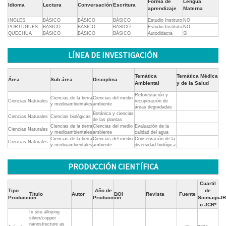
Forma de
Lengua
Idioma
Lectura
Conversación
Escritura
aprendizaje
Materna
INGLES
BÁSICO
BÁSICO
BÁSICO
Estudio Instituto
NO
PORTUGUES
BÁSICO
BÁSICO
BÁSICO
Estudio Instituto
NO
QUECHUA
BÁSICO
BÁSICO
BÁSICO
Autodidacta
SI
LÍNEA DE INVESTIGACIÓN
Temática
Temática Médica
Área
Sub área
Disciplina
Ambiental
y de la Salud
Reforestación y
Ciencias de la tierra
Ciencias del medio
Ciencias Naturales
recuperación de
y medioambientales
ambiente
áreas degradadas
Botánica y ciencias
Ciencias Naturales
Ciencias biológicas
de las plantas
Ciencias de la tierra
Ciencias del medio
Evaluación de la
Ciencias Naturales
y medioambientales
ambiente
calidad del agua
Ciencias de la tierra
Ciencias del medio
Conservación de la
Ciencias Naturales
y medioambientales
ambiente
diversidad biológica
PRODUCCIÓN CIENTÍFICA
Cuartil
Tipo
Año de
de
Título
Autor
DOI
Revista
Fuente
Producción
Producción
ScimagoJR
o JCR*
In situ alloying
silver/copper
nanostructure as