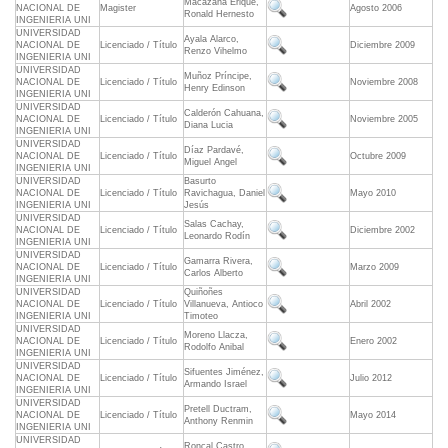
Macazana Erique,
NACIONAL DE
Magister
Agosto 2006
Ronald Hernesto
INGENIERIA UNI
UNIVERSIDAD
Ayala Alarco,
NACIONAL DE
Licenciado / Título
Diciembre 2009
Renzo Vihelmo
INGENIERIA UNI
UNIVERSIDAD
Muñoz Príncipe,
NACIONAL DE
Licenciado / Título
Noviembre 2008
Henry Edinson
INGENIERIA UNI
UNIVERSIDAD
Calderón Cahuana,
NACIONAL DE
Licenciado / Título
Noviembre 2005
Diana Lucia
INGENIERIA UNI
UNIVERSIDAD
Díaz Pardavé,
NACIONAL DE
Licenciado / Título
Octubre 2009
Miguel Angel
INGENIERIA UNI
UNIVERSIDAD
Basurto
NACIONAL DE
Licenciado / Título
Ravichagua, Daniel
Mayo 2010
INGENIERIA UNI
Jesús
UNIVERSIDAD
Salas Cachay,
NACIONAL DE
Licenciado / Título
Diciembre 2002
Leonardo Rodín
INGENIERIA UNI
UNIVERSIDAD
Gamarra Rivera,
NACIONAL DE
Licenciado / Título
Marzo 2009
Carlos Alberto
INGENIERIA UNI
UNIVERSIDAD
Quiñoñes
NACIONAL DE
Licenciado / Título
Villanueva, Antioco
Abril 2002
INGENIERIA UNI
Timoteo
UNIVERSIDAD
Moreno Llacza,
NACIONAL DE
Licenciado / Título
Enero 2002
Rodolfo Anibal
INGENIERIA UNI
UNIVERSIDAD
Sifuentes Jiménez,
NACIONAL DE
Licenciado / Título
Julio 2012
Armando Israel
INGENIERIA UNI
UNIVERSIDAD
Pretell Ductram,
NACIONAL DE
Licenciado / Título
Mayo 2014
Anthony Renmin
INGENIERIA UNI
UNIVERSIDAD
Roncal Castro,