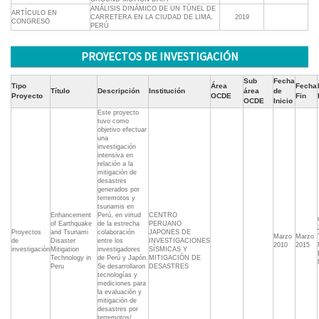
ANÁLISIS DINÁMICO DE UN TÚNEL DE
ARTÍCULO EN
CARRETERA EN LA CIUDAD DE LIMA,
2019
CONGRESO
PERÚ
PROYECTOS DE INVESTIGACIÓN
Sub
Fecha
Tipo
Área
Fecha
Título
Descripción
Institución
área
de
Proyecto
OCDE
Fin
OCDE
Inicio
Este proyecto
tuvo como
objetivo efectuar
una
investigación
intensiva en
relación a la
mitigación de
desastres
generados por
terremotos y
tsunamis en
Enhancement
Perú, en virtud
CENTRO
of Earthquake
de la estrecha
PERUANO
Proyectos
and Tsunami
colaboración
JAPONES DE
Marzo
Marzo
de
Disaster
entre los
INVESTIGACIONES
2010
2015
investigación
Mitigation
investigadores
SÍSMICAS Y
Technology in
de Perú y Japón.
MITIGACIÓN DE
Peru
Se desarrollaron
DESASTRES
tecnologías y
mediciones para
la evaluación y
mitigación de
desastres por
terremotos/