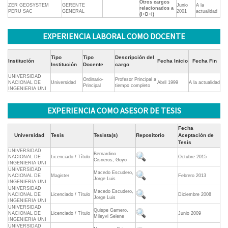
Otros cargos
ZER GEOSYSTEM
GERENTE
Junio
A la
relacionados a
PERU SAC
GENERAL
2001
actualidad
(I+D+i)
EXPERIENCIA LABORAL COMO DOCENTE
Tipo
Tipo
Descripción del
Institución
Fecha Inicio
Fecha Fin
Institución
Docente
cargo
UNIVERSIDAD
Ordinario-
Profesor Principal a
NACIONAL DE
Universidad
Abril 1999
A la actualidad
Principal
tiempo completo
INGENIERIA UNI
EXPERIENCIA COMO ASESOR DE TESIS
Fecha
Universidad
Tesis
Tesista(s)
Repositorio
Aceptación de
Tesis
UNIVERSIDAD
Bernardino
NACIONAL DE
Licenciado / Título
Octubre 2015
Cisneros, Goyo
INGENIERIA UNI
UNIVERSIDAD
Macedo Escudero,
NACIONAL DE
Magister
Febrero 2013
Jorge Luis
INGENIERIA UNI
UNIVERSIDAD
Macedo Escudero,
NACIONAL DE
Licenciado / Título
Diciembre 2008
Jorge Luis
INGENIERIA UNI
UNIVERSIDAD
Quispe Gamero,
NACIONAL DE
Licenciado / Título
Junio 2009
Mileyvi Selene
INGENIERIA UNI
UNIVERSIDAD