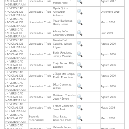
NACIONAL DE
Licenciado / Título
Agosto 2017
Miguel Angel
INGENIERIA UNI
UNIVERSIDAD
Oyola Quiroz,
NACIONAL DE
Licenciado / Título
Alexander
Diciembre 2016
INGENIERIA UNI
Antonovo
UNIVERSIDAD
Tovar Barrientos,
NACIONAL DE
Licenciado / Título
Marzo 2016
Henry Jesús
INGENIERIA UNI
UNIVERSIDAD
Alhuay León,
NACIONAL DE
Licenciado / Título
Julio 2019
Cristhian Gerardo
INGENIERIA UNI
UNIVERSIDAD
Barreto Del
NACIONAL DE
Licenciado / Título
Castillo, Wilson
Agosto 2006
INGENIERIA UNI
Edgard
UNIVERSIDAD
Borja Usquiano,
NACIONAL DE
Licenciado / Título
Agosto 2006
Jimmy Máximo
INGENIERIA UNI
UNIVERSIDAD
Trejo Torres, Billy
NACIONAL DE
Licenciado / Título
Agosto 2006
Eduardo
INGENIERIA UNI
UNIVERSIDAD
Zúñiga Del Carpio,
NACIONAL DE
Licenciado / Título
Agosto 2006
Emilio Francisco
INGENIERIA UNI
UNIVERSIDAD
Díaz Contreras,
NACIONAL DE
Licenciado / Título
Agosto 2006
Wilmer
INGENIERIA UNI
UNIVERSIDAD
Gutiérrez Ccencho,
NACIONAL DE
Licenciado / Título
Agosto 2006
Juan Rómulo
INGENIERIA UNI
UNIVERSIDAD
Franco Zenozain,
NACIONAL DE
Licenciado / Título
Marzo 2008
Juan José
INGENIERIA UNI
UNIVERSIDAD
Segunda
Ortiz Salas,
NACIONAL DE
Marzo 2010
especialidad
Carmen Eleana
INGENIERIA UNI
UNIVERSIDAD
Valverde López,