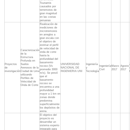
Tsunamis
causados por
terremotos de
gran magnitud
en las costas
peruanas
Realización de
mediciones de
microtremores
en arreglos a
gran escala con
el objetivo de
estimar el perfil
de velocidad de
Caracterización
onda de corte
de la
hasta la
Estructura
profundidad del
Profunda en
basamento
Proyectos
Suelos
UNIVERSIDAD
Ingeniería
rocoso (Vs
Ingeniería
Marzo
Agosto
de
Arenosos de la
NACIONAL DE
y
promedio 3000
Civil
2017
2017
investigación
Ciudad de Lima
INGENIERIA UNI
Tecnología
m/s). Se prevé
utilizando
que el
Perfiles de
basamento
Velocidad de
rocoso se
Onda de Corte
encuentra a una
profundidad
mayor a 1 km en
zonas donde
predomina
superficialmente
los depósitos de
arena.
El objetivo del
proyecto es
desarrollar un
sistema experto
integrado para