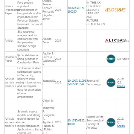
Quispe,
Peru present
IN THE XXI
Selene |
Book -
important
CENTURY:
Lazares,
10.3233/STAL
Proceedings
amplifications in
2019
LESSONS
S/C***
Fernando
190265
Paper
long periods and its
LEARNED
| Aguilar,
implication in the
AND
Zenon
Peruvian Seismic
FUTURE
Resistant Technical
CHALLENGES
Standard
Site response
analysis and its
comparison with
Aguilar,
Article
2019
No Aplica
the peruvian
Zenón
seismic design
spectrum
Aguilar Z.
Pirca stabilization
Conference
| Alza A. |
using geogrids in
2018
No Aplica
Paper
Valderrama
Carabayllo - Peru
N.
Exploration of deep
sedimentary layers
in Tacna city,
Artículo
southern Peru,
2016:
Yamanaka
10.1007/S1095
Journal of
en revista
using microtremors
2016
Q2,
H.
0-015-9513-0
Seismology
científica
and earthquake
Otros
data for estimation
of local
amplification
Chlieh M.
|
Yamazaki
Scenario source
F. |
models and strong
Sekiguchi
Bulletin of the
Artículo
ground motion for
T. |
2015:
10.1785/01201
Seismological
en revista
future
Aguilar Z.
2015
Q1,
40098
Society of
científica
megaearthquakes:
| Nakai S.
Otros
America
Application to Lima,
| Pulido
central Peru
N. |