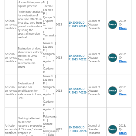
of a multi-frequency
N. |
rupture process
Tavera H.
Lazares
Preliminary analysis
F. |
for evaluation of
Quispe S.
local site effects in
Artículo
| Aguilar
Journal of
2013:
lima city, peru from
10.20965/JD
en revista
Z. |
2013
Disaster
Q4,
ground motion data
R.2013.P0243
científica
Tavera H.
Research
Otros
by using the
|
spectral inversion
Yamanaka
method
H.
Nakai S. |
Lazares
Estimation of deep
F. |
shear-wave velocity
Artículo
Sekiguchi
Journal of
2013:
profiles in Lima,
10.20965/JD
en revista
T. |
2013
Disaster
Q4,
Peru, using
R.2013.P0252
científica
Aguilar Z.
Research
Otros
seismometers
|
arrays
Calderon
D.
Nakai S. |
Lazares
Evaluation of
F. |
Artículo
surface soil
Sekiguchi
Journal of
2013:
10.20965/JD
en revista
amplification for
T. |
2013
Disaster
Q4,
R.2013.P0259
científica
wide areas in Lima,
Aguilar Z.
Research
Otros
Peru
|
Calderon
D.
Aguilar Z.
|
Fukuyama
Shaking table test
H. |
on seismic
Shirane
Artículo
response properties
Journal of
2013:
Z. |
10.20965/JD
en revista
of "Shicras," stones
2013
Disaster
Q4,
Kabeyasawa
R.2013.P0526
científica
wrapped in
Research
Otros
T. | Saito