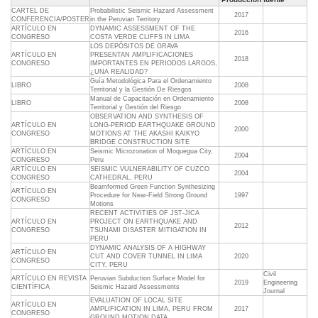
CARTEL DE
Probabilistic Seismic Hazard Assessment
2017
CONFERENCIA/POSTER
in the Peruvian Territory
ARTÍCULO EN
DYNAMIC ASSESSMENT OF THE
2016
CONGRESO
COSTA VERDE CLIFFS IN LIMA
LOS DEPÓSITOS DE GRAVA
ARTÍCULO EN
PRESENTAN AMPLIFICACIONES
2018
CONGRESO
IMPORTANTES EN PERIODOS LARGOS,
¿UNA REALIDAD?
Guía Metodológica Para el Ordenamiento
LIBRO
2008
Territorial y la Gestión De Riesgos
Manual de Capacitación en Ordenamiento
LIBRO
2008
Territorial y Gestión del Riesgo
OBSERVATION AND SYNTHESIS OF
ARTÍCULO EN
LONG-PERIOD EARTHQUAKE GROUND
2000
CONGRESO
MOTIONS AT THE AKASHI KAIKYO
BRIDGE CONSTRUCTION SITE
ARTÍCULO EN
Seismic Microzonation of Moquegua City,
2004
CONGRESO
Peru
ARTÍCULO EN
SEISMIC VULNERABILITY OF CUZCO
2004
CONGRESO
CATHEDRAL, PERU
Beamformed Green Function Synthesizing
ARTÍCULO EN
Procedure for Near-Field Strong Ground
1997
CONGRESO
Motions
RECENT ACTIVITIES OF JST-JICA
ARTÍCULO EN
PROJECT ON EARTHQUAKE AND
2012
CONGRESO
TSUNAMI DISASTER MITIGATION IN
PERU
DYNAMIC ANALYSIS OF A HIGHWAY
ARTÍCULO EN
CUT AND COVER TUNNEL IN LIMA
2020
CONGRESO
CITY, PERU
Civil
ARTÍCULO EN REVISTA
Peruvian Subduction Surface Model for
2019
Engineering
CIENTÍFICA
Seismic Hazard Assessments
Journal
EVALUATION OF LOCAL SITE
ARTÍCULO EN
AMPLIFICATION IN LIMA, PERU FROM
2017
CONGRESO
GROUND MOTION DATA