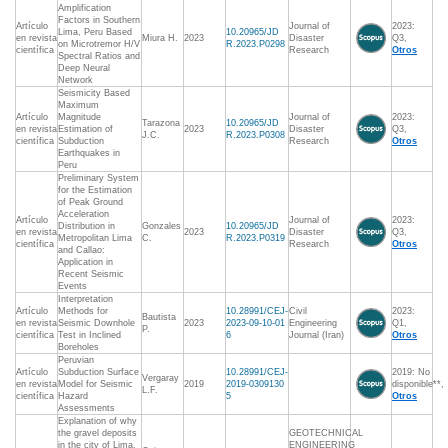
Amplification
Factors in Southern
Artículo
Journal of
2023:
Lima, Peru Based
10.20965/JD
en revista
Miura H.
2023
Disaster
Q3,
on Microtremor H/V
R.2023.P0298
científica
Research
Otros
Spectral Ratios and
Deep Neural
Network
Seismicity Based
Maximum
Artículo
Magnitude
Journal of
2023:
Tarazona
10.20965/JD
en revista
Estimation of
2023
Disaster
Q3,
J.C.
R.2023.P0308
científica
Subduction
Research
Otros
Earthquakes in
Peru
Preliminary System
for the Estimation
of Peak Ground
Acceleration
Artículo
Journal of
2023:
Distribution in
Gonzales
10.20965/JD
en revista
2023
Disaster
Q3,
Metropolitan Lima
C.
R.2023.P0319
científica
Research
Otros
and Callao:
Application in
Recent Seismic
Events
Interpretation
Artículo
Methods for
10.28991/CEJ-
Civil
2023:
Bautista
en revista
Seismic Downhole
2023
2023-09-10-01
Engineering
Q1,
P.
científica
Test in Inclined
6
Journal (Iran)
Otros
Boreholes
Peruvian
Artículo
Subduction Surface
10.28991/CEJ-
2019: No
Vergaray
en revista
Model for Seismic
2019
2019-0309130
disponible**,
L.F.
científica
Hazard
5
Otros
Assessments
Explanation of why
the gravel deposits
GEOTECHNICAL
in the city of Lima,
ENGINEERING