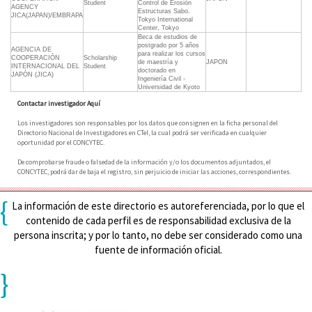
Student
Control de Erosión
AGENCY 
Estructuras Sabo.
JICA(JAPAN)/EMBRAPA
Tokyo International
Center, Tokyo
Beca de estudios de
postgrado por 5 años
AGENCIA DE
para realizar los cursos
COOPERACIÓN
Scholarship
de maestría y
JAPON
INTERNACIONAL DEL
Student
doctorado en
JAPÓN (JICA)
Ingeniería Civil -
Universidad de Kyoto
Contactar investigador Aquí
Los investigadores son responsables por los datos que consignen en la ficha personal del
Directorio Nacional de Investigadores en CTeI, la cual podrá ser verificada en cualquier
oportunidad por el CONCYTEC.
De comprobarse fraude o falsedad de la información y/o los documentos adjuntados, el
CONCYTEC, podrá dar de baja el registro, sin perjuicio de iniciar las acciones, correspondientes.
{
La información de este directorio es autoreferenciada, por lo que el
contenido de cada perfil es de responsabilidad exclusiva de la
persona inscrita; y por lo tanto, no debe ser considerado como una
fuente de información oficial.
}