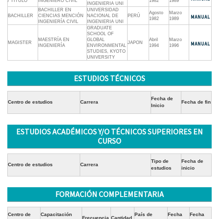
/ TÍTULO
INGENIERO CIVIL
1982
1989
INGENIERIA UNI
BACHILLER EN
UNIVERSIDAD
Agosto
Marzo
BACHILLER
CIENCIAS MENCIÓN
NACIONAL DE
PERÚ
1982
1989
INGENIERÍA CIVIL
INGENIERIA UNI
GRADUATE
SCHOOL OF
MAESTRÍA EN
GLOBAL
Abril
Marzo
MAGISTER
JAPON
INGENIERÍA
ENVIRONMENTAL
1994
1996
STUDIES, KYOTO
UNIVERSITY
ESTUDIOS TÉCNICOS
Fecha de
Centro de estudios
Carrera
Fecha de fin
Inicio
ESTUDIOS ACADÉMICOS Y/O TÉCNICOS SUPERIORES EN
CURSO
Tipo de
Fecha de
Centro de estudios
Carrera
estudios
inicio
FORMACIÓN COMPLEMENTARIA
Centro de
Capacitación
País de
Fecha
Fecha
Frecuencia
Cantidad