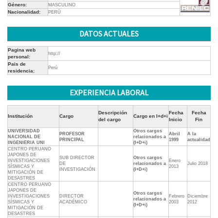
Género:
MASCULINO
Nacionalidad:
PERÚ
DATOS ACTUALES
Pagina web
http://
personal:
Pais de
Perú
residencia:
EXPERIENCIA LABORAL
Descripción
Fecha
Fecha
Institución
Cargo
Cargo en I+d+i
del cargo
Inicio
Fin
UNIVERSIDAD
Otros cargos
PROFESOR
Abril
A la
NACIONAL DE
relacionados a
PRINCIPAL
1999
actualidad
INGENIERIA UNI
(I+D+i)
CENTRO PERUANO
JAPONES DE
SUB DIRECTOR
Otros cargos
INVESTIGACIONES
Enero
DE
relacionados a
Julio 2018
SÍSMICAS Y
2013
INVESTIGACIÓN
(I+D+i)
MITIGACIÓN DE
DESASTRES
CENTRO PERUANO
JAPONES DE
Otros cargos
INVESTIGACIONES
DIRECTOR
Febrero
Diciembre
relacionados a
SÍSMICAS Y
ACADÉMICO
2003
2012
(I+D+i)
MITIGACIÓN DE
DESASTRES