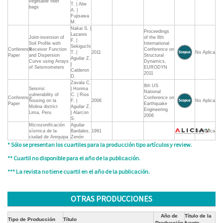
vegetable fiber
T. | Abe
bags
A. |
Fujisawa
M.
Nakai S. |
Proceedings
Lazares
Joint-inversion of
of the 8th
F. |
Soil Profile with
International
Sekiguchi
Conference
Receiver Function
Conference on
T. |
2011
No Aplica
Paper
and Dispersion
Structural
Aguilar Z.
Curve using Arrays
Dynamics,
|
of Seismometers
EURODYN
Calderon
2011
D.
Zavala C.
8th US
Seismic
| Honma
National
vulnerability of
C. | Rios
Conference
Conference on
housing on la
F. |
2006
No Aplica
Paper
Earthquake
Molina district
Aguilar Z.
Engineering
Lima, Peru
| Alarcon
2006
S.
Microzonificación
Aguilar
sísmica de la
Bardales,
1991
No Aplica
ciudad de Arequipa
Zenón
* Sólo se presentan los cuartiles para la producción tipo artículos y review.
** Cuartil no disponible para el año de la publicación.
*** La revista no tiene cuartil en el año de la publicación.
OTRAS PRODUCCIONES
Año de
Título de la
Tipo de Producción
Título
Producción
fuente