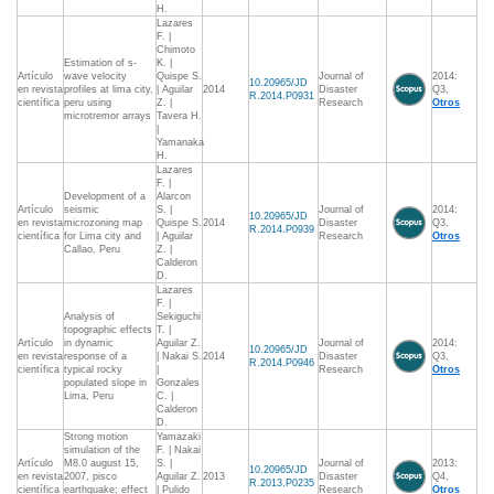
H.
Lazares
F. |
Chimoto
Estimation of s-
K. |
Artículo
wave velocity
Quispe S.
Journal of
2014:
10.20965/JD
en revista
profiles at lima city,
| Aguilar
2014
Disaster
Q3,
R.2014.P0931
científica
peru using
Z. |
Research
Otros
microtremor arrays
Tavera H.
|
Yamanaka
H.
Lazares
F. |
Development of a
Alarcon
Artículo
seismic
S. |
Journal of
2014:
10.20965/JD
en revista
microzoning map
Quispe S.
2014
Disaster
Q3,
R.2014.P0939
científica
for Lima city and
| Aguilar
Research
Otros
Callao, Peru
Z. |
Calderon
D.
Lazares
F. |
Analysis of
Sekiguchi
topographic effects
T. |
Artículo
in dynamic
Aguilar Z.
Journal of
2014:
10.20965/JD
en revista
response of a
| Nakai S.
2014
Disaster
Q3,
R.2014.P0946
científica
typical rocky
|
Research
Otros
populated slope in
Gonzales
Lima, Peru
C. |
Calderon
D.
Strong motion
Yamazaki
simulation of the
F. | Nakai
Artículo
M8.0 august 15,
S. |
Journal of
2013:
10.20965/JD
en revista
2007, pisco
Aguilar Z.
2013
Disaster
Q4,
R.2013.P0235
científica
earthquake; effect
| Pulido
Research
Otros