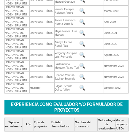
NACIONAL DE
Licenciado / Título
Marzo 1999
Manuel Gustavo
INGENIERIA UNI
UNIVERSIDAD
Puente Campos,
NACIONAL DE
Licenciado / Título
Marzo 1999
Rolando Arturo
INGENIERIA UNI
UNIVERSIDAD
Torres Francisco,
NACIONAL DE
Licenciado / Título
Abril 2005
Norma Luzmila
INGENIERIA UNI
UNIVERSIDAD
Mejía Núñez, Luis
NACIONAL DE
Licenciado / Título
Junio 2021
Marcos
INGENIERIA UNI
UNIVERSIDAD
Amaya Ochoa,
NACIONAL DE
Licenciado / Título
Junio 2022
Ronal Alex
INGENIERIA UNI
UNIVERSIDAD
Vergaray Astupiña
NACIONAL DE
Licenciado / Título
Agosto 2022
Luis Fernando
INGENIERIA UNI
UNIVERSIDAD
Saldamando
NACIONAL DE
Licenciado / Título
Noviembre 2022
Montero Alvaro Ted
INGENIERIA UNI
UNIVERSIDAD
Chacon Ventura
NACIONAL DE
Licenciado / Título
Noviembre 2022
Jacinto Segundo
INGENIERIA UNI
UNIVERSIDAD
Edgar Ricardo
NACIONAL DE
Magister
Octubre 2022
Quiroz Villon
INGENIERIA UNI
EXPERIENCIA COMO EVALUADOR Y/O FORMULADOR DE
PROYECTOS
Metodología
Monto
Tipo de
Tipo de
Entidad
Nombre del
Ańo
de
proyecto
experiencia
proyecto
financiadora
concurso
evaluación
(USD)