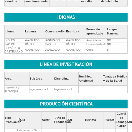
estudios
complementaria
estudio
de inicio
fin
IDIOMAS
Forma de
Lengua
Idioma
Lectura
Conversación
Escritura
aprendizaje
Materna
INGLES
AVANZADO
AVANZADO
AVANZADO
Autodidacta
NO
JAPONES
BÁSICO
BÁSICO
BÁSICO
Estudio Instituto
NO
ESPAÑOL O
AVANZADO
AVANZADO
AVANZADO
Otros
SI
CASTELLANO
LÍNEA DE INVESTIGACIÓN
Temática
Temática Médica
Área
Sub área
Disciplina
Ambiental
y de la Salud
Ingeniería y
Ingeniería Civil
Ingeniería civil
Tecnología
PRODUCCIÓN CIENTÍFICA
Cuartil
Tipo
Año de
de
Título
Autor
DOI
Revista
Fuente
Producción
Producción
ScimagoJR
o JCR*
Estimation of S-