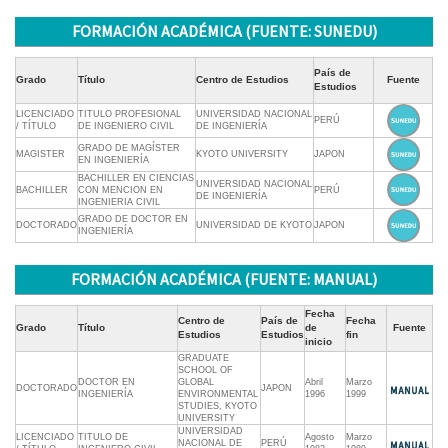
FORMACIÓN ACADÉMICA (FUENTE: SUNEDU)
País de
Grado
Título
Centro de Estudios
Fuente
Estudios
LICENCIADO
TITULO PROFESIONAL
UNIVERSIDAD NACIONAL
PERÚ
/ TÍTULO
DE INGENIERO CIVIL
DE INGENIERÍA
GRADO DE MAGÍSTER
MAGISTER
KYOTO UNIVERSITY
JAPON
EN INGENIERÍA
BACHILLER EN CIENCIAS
UNIVERSIDAD NACIONAL
BACHILLER
CON MENCION EN
PERÚ
DE INGENIERÍA
INGENIERIA CIVIL
GRADO DE DOCTOR EN
DOCTORADO
UNIVERSIDAD DE KYOTO
JAPON
INGENIERÍA
FORMACIÓN ACADÉMICA (FUENTE: MANUAL)
Fecha
Centro de
País de
Fecha
Grado
Título
de
Fuente
Estudios
Estudios
fin
inicio
GRADUATE
SCHOOL OF
DOCTOR EN
GLOBAL
Abril
Marzo
DOCTORADO
JAPON
INGENIERÍA
ENVIRONMENTAL
1996
1999
STUDIES, KYOTO
UNIVERSITY
UNIVERSIDAD
LICENCIADO
TITULO DE
Agosto
Marzo
NACIONAL DE
PERÚ