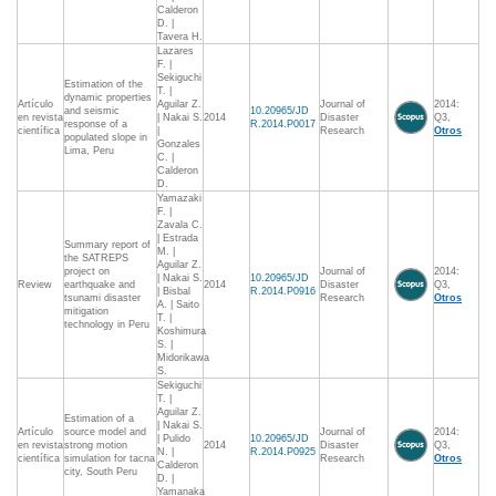
Calderon
D. |
Tavera H.
Lazares
F. |
Sekiguchi
Estimation of the
T. |
dynamic properties
Artículo
Aguilar Z.
Journal of
2014:
and seismic
10.20965/JD
en revista
| Nakai S.
2014
Disaster
Q3,
response of a
R.2014.P0017
científica
|
Research
Otros
populated slope in
Gonzales
Lima, Peru
C. |
Calderon
D.
Yamazaki
F. |
Zavala C.
| Estrada
Summary report of
M. |
the SATREPS
Aguilar Z.
project on
Journal of
2014:
| Nakai S.
10.20965/JD
Review
earthquake and
2014
Disaster
Q3,
| Bisbal
R.2014.P0916
tsunami disaster
Research
Otros
A. | Saito
mitigation
T. |
technology in Peru
Koshimura
S. |
Midorikawa
S.
Sekiguchi
T. |
Aguilar Z.
Estimation of a
| Nakai S.
Artículo
source model and
Journal of
2014:
| Pulido
10.20965/JD
en revista
strong motion
2014
Disaster
Q3,
N. |
R.2014.P0925
científica
simulation for tacna
Research
Otros
Calderon
city, South Peru
D. |
Yamanaka