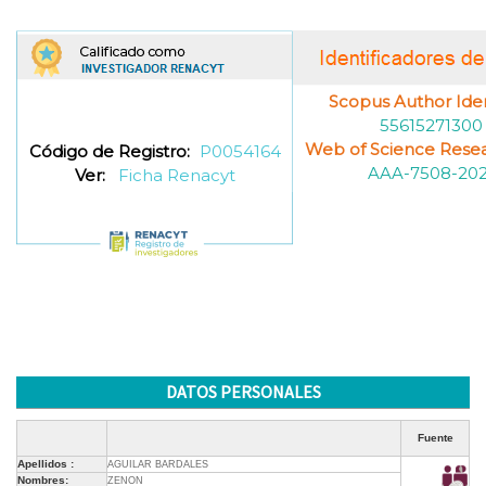
Scopus Author Ident
55615271300
Web of Science Resea
Código de Registro:
P0054164
AAA-7508-202
Ver:
Ficha Renacyt
DATOS PERSONALES
Fuente
Apellidos :
AGUILAR BARDALES
Nombres:
ZENON