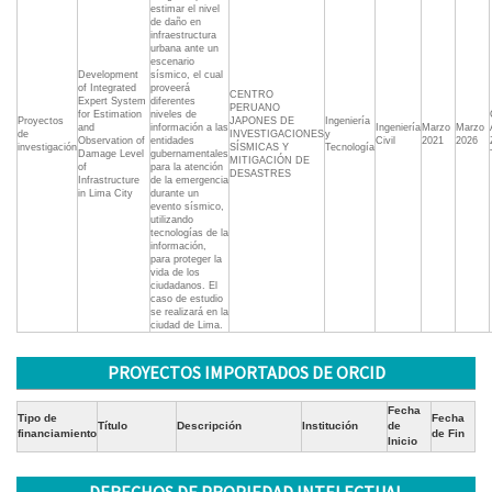
estimar el nivel
de daño en
infraestructura
urbana ante un
escenario
Development
sísmico, el cual
of Integrated
proveerá
CENTRO
Expert System
diferentes
PERUANO
for Estimation
niveles de
Proyectos
JAPONES DE
Ingeniería
and
información a las
Ingeniería
Marzo
Marzo
de
INVESTIGACIONES
y
Observation of
entidades
Civil
2021
2026
investigación
SÍSMICAS Y
Tecnología
Damage Level
gubernamentales
MITIGACIÓN DE
of
para la atención
DESASTRES
Infrastructure
de la emergencia
in Lima City
durante un
evento sísmico,
utilizando
tecnologías de la
información,
para proteger la
vida de los
ciudadanos. El
caso de estudio
se realizará en la
ciudad de Lima.
PROYECTOS IMPORTADOS DE ORCID
Fecha
Tipo de
Fecha
Título
Descripción
Institución
de
financiamiento
de Fin
Inicio