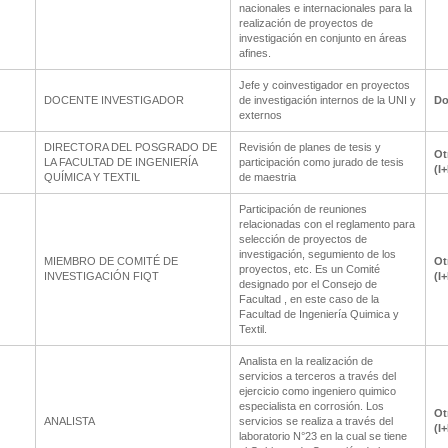
nacionales e internacionales para la
realización de proyectos de
investigación en conjunto en áreas
afines.
Jefe y coinvestigador en proyectos
DOCENTE INVESTIGADOR
de investigación internos de la UNI y
Do
externos
DIRECTORA DEL POSGRADO DE
Revisión de planes de tesis y
Ot
LA FACULTAD DE INGENIERÍA
participación como jurado de tesis
(I
QUÍMICA Y TEXTIL
de maestria
Participación de reuniones
relacionadas con el reglamento para
selección de proyectos de
investigación, segumiento de los
MIEMBRO DE COMITÉ DE
Ot
proyectos, etc. Es un Comité
INVESTIGACIÓN FIQT
(I
designado por el Consejo de
Facultad , en este caso de la
Facultad de Ingeniería Quimica y
Textil.
Analista en la realización de
servicios a terceros a través del
ejercicio como ingeniero quimico
especialista en corrosión. Los
Ot
ANALISTA
servicios se realiza a través del
(I
laboratorio N°23 en la cual se tiene