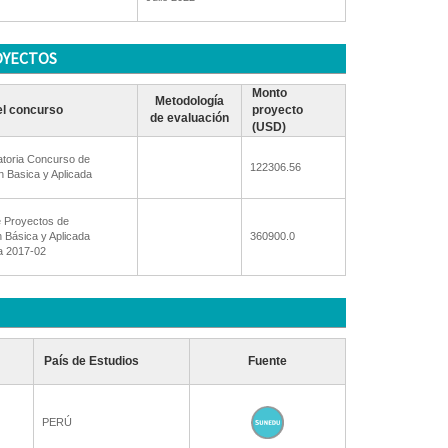
OYECTOS
Monto
Metodología
l concurso
proyecto
de evaluación
(USD)
toria Concurso de
122306.56
on Basica y Aplicada
 Proyectos de
n Básica y Aplicada
360900.0
a 2017-02
País de Estudios
Fuente
PERÚ