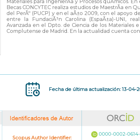
Materiales para IngenierÃ­a y Procesos quÃ­micos. E
Becas CONCYTEC realiza estudios de MaestrÃ­a en QuÃ
del PerÃº (PUCP) y en el aÃ±o 2009, con el apoyo d
entre la FundaciÃ³n Carolina (EspaÃ±a)-UNI, re
Avanzada en el Dpto. de Ciencia de los Materiales e
Complutense de Madrid. En la actualidad cuenta con 
Fecha de última actualización: 13-04-
0000-0002-0614
Scopus Author Identifier: