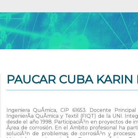
PAUCAR CUBA KARIN
Ingeniera QuÃ­mica, CIP 61653. Docente Princip
IngenierÃ­a QuÃ­mica y Textil (FIQT) de la UNI. Int
desde el año 1998. ParticipaciÃ³n en proyectos de in
Ã¡rea de corrosión. En el Ámbito profesional ha part
soluciÃ³n de problemas de corrosiÃ³n y procesos q