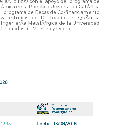
n el aÃ±o 1999 con el apoyo del programa de
­mica en la Pontifica Universidad CatÃ³lica
el programa de Becas de Co-financiamiento
aliza estudios de Doctorado en QuÃ­mica
 IngenierÃ­a MetalÃºrgica de la Universidad
los grados de Maestro y Doctor.
2026
-4393
Fecha:
13/08/2018