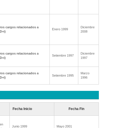
ros cargos relacionados a
Diciembre
Enero 1999
+D+i)
2008
ros cargos relacionados a
Diciembre
Setiembre 1997
+D+i)
1997
ros cargos relacionados a
Marzo
Setiembre 1995
+D+i)
1996
Fecha Inicio
Fecha Fin
ien
Junio 1999
Mayo 2001