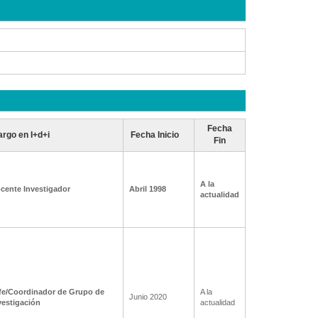
Fecha
rgo en I+d+i
Fecha Inicio
Fin
A la
cente Investigador
Abril 1998
actualidad
fe/Coordinador de Grupo de
A la
Junio 2020
vestigación
actualidad