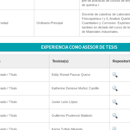
jefe de practicas de cursos de teo
de quimica I.
Docente de catedras de Laborator
Fisicoquimica I y II, Analisis Quimi
rsidad
Ordinario-Principal
Cuantitativo y Corrosion. Experien
tambien en dictado del curso de te
de Materiales Industriales.
EXPERIENCIA COMO ASESOR DE TESIS
s
Tesista(s)
Repositori
iado / Título
Eddy Ronad Paucar Quiroz
iado / Título
Katherine Denisse Muñoz Castillo
iado / Título
Junior León López
iado / Título
Guillermo Prudencio Baldeón
iado / Título
Karen Tufinio Miranda