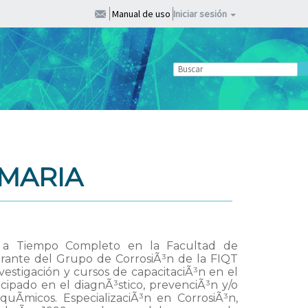
Manual de uso
Iniciar sesión
 MARIA
al a Tiempo Completo en la Facultad de
egrante del Grupo de CorrosiÃ³n de la FIQT
vestigación y cursos de capacitaciÃ³n en el
icipado en el diagnÃ³stico, prevenciÃ³n y/o
uÃ­micos. EspecializaciÃ³n en CorrosiÃ³n,