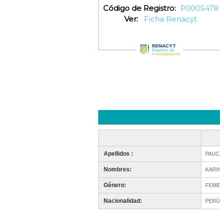
Código de Registro:
P0005478
Ver:
Ficha Renacyt
Apellidos :
PAUC
Nombres:
KARI
Género:
FEME
Nacionalidad:
PERÚ