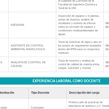
el Gabinete de Corrosión de la
Facultad de Ingeniería Química y
Textil de la UNI.
Inspección de equipos y /o plantas,
tomas de muestra, analisis de
resultados y emisión de informe
Ot
ASESORIA
sobre la corrosión de equipos y
(I
condiciones medioambientales de
aguas.
Toma de muestras de agua y aire en
ASISTENTE EN CONTROL
los puntos de seguimiento instalados
Ot
R
AMBIENTAL RADIOLOGICO
dentro del IPEN para su respectiva
(I
medicion
Toma de muestra y analista de
OS
ANALISTA DE CONTROL DE
Ot
control de calidad de materia prima,
CALIDAD
(I
cargas, solventes y resinas.
EXPERIENCIA LABORAL COMO DOCENTE
Institución
Tipo Docente
Descripción del cargo
Profesor jefe de practicas de
laboratorio de quimica I y II. Tamb
rsidad
Contratado