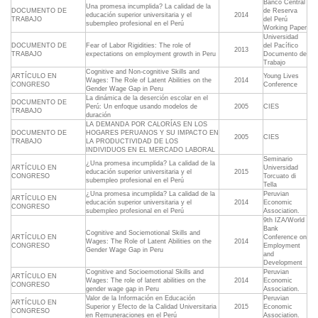
Banco Central
Una promesa incumplida? La calidad de la
DOCUMENTO DE
de Reserva
educación superior universitaria y el
2014
TRABAJO
del Perú
subempleo profesional en el Perú
Working Paper
Universidad
DOCUMENTO DE
Fear of Labor Rigidities: The role of
del Pacífico
2013
TRABAJO
expectations on employment growth in Peru
Documento de
Trabajo
Cognitive and Non-cognitive Skills and
ARTÍCULO EN
Young Lives
Wages: The Role of Latent Abilities on the
2014
CONGRESO
Conference
Gender Wage Gap in Peru
La dinámica de la deserción escolar en el
DOCUMENTO DE
Perú: Un enfoque usando modelos de
2005
CIES
TRABAJO
duración
LA DEMANDA POR CALORÍAS EN LOS
DOCUMENTO DE
HOGARES PERUANOS Y SU IMPACTO EN
2005
CIES
TRABAJO
LA PRODUCTIVIDAD DE LOS
INDIVIDUOS EN EL MERCADO LABORAL
Seminario
¿Una promesa incumplida? La calidad de la
ARTÍCULO EN
Universidad
educación superior universitaria y el
2015
CONGRESO
Torcuato di
subempleo profesional en el Perú
Tella
¿Una promesa incumplida? La calidad de la
Peruvian
ARTÍCULO EN
educación superior universitaria y el
2014
Economic
CONGRESO
subempleo profesional en el Perú
Association.
9th IZA/World
Bank
Cognitive and Sociemotional Skills and
ARTÍCULO EN
Conference on
Wages: The Role of Latent Abilities on the
2014
CONGRESO
Employment
Gender Wage Gap in Peru
and
Development
Cognitive and Socioemotional Skills and
Peruvian
ARTÍCULO EN
Wages: The role of latent abilities on the
2014
Economic
CONGRESO
gender wage gap in Peru
Association.
Valor de la Información en Educación
Peruvian
ARTÍCULO EN
Superior y Efecto de la Calidad Universitaria
2015
Economic
CONGRESO
en Remuneraciones en el Perú
Association.