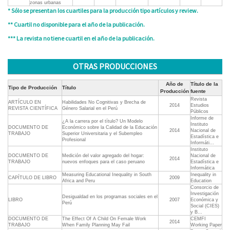
zonas urbanas
* Sólo se presentan los cuartiles para la producción tipo artículos y review.
** Cuartil no disponible para el año de la publicación.
*** La revista no tiene cuartil en el año de la publicación.
OTRAS PRODUCCIONES
Año de
Título de la
Tipo de Producción
Título
Producción
fuente
Revista
ARTÍCULO EN
Habilidades No Cognitivas y Brecha de
2014
Estudios
REVISTA CIENTÍFICA
Género Salarial en el Perú
Públicos
Informe de
¿A la carrera por el título? Un Modelo
Instituto
DOCUMENTO DE
Económico sobre la Calidad de la Educación
2014
Nacional de
TRABAJO
Superior Universitaria y el Subempleo
Estadística e
Profesional
Informáti...
Instituto
DOCUMENTO DE
Medición del valor agregado del hogar:
Nacional de
2014
TRABAJO
nuevos enfoques para el caso peruano
Estadística e
Informática
Measuring Educational Inequality in South
Inequality in
CAPÍTULO DE LIBRO
2009
Africa and Peru
Education
Consorcio de
Investigación
Desigualdad en los programas sociales en el
LIBRO
2007
Económica y
Perú
Social (CIES)
y B...
DOCUMENTO DE
The Effect Of A Child On Female Work
CEMFI
2014
TRABAJO
When Family Planning May Fail
Working Paper