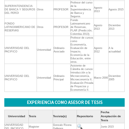
Profesor del curso
SUPERINTENDENCIA
de la
Agosto
DE BANCA Y SEGUROS
Otros
PROFESOR
Superintendencia
Agosto 2015
2013
DEL PERÚI
de Banca y
Seguros.
Fondo
FONDO
Latinoamericano
Agosto
Diciembre
LATINOAMERICANO DE
Otros
PROFESOR
de Reservas,
2013
2013
RESERVAS
FLAR (Predicción,
Colombia 2013).
Profesor de cursos
como
Econometría,
UNIVERSIDAD DEL
Ordinario-
Evaluación de
Agosto
A la
Universidad
PACIFICO
Asociado
Impacto,
2012
actualidad
Economía de la
Educación, entre
otros.
Asistente de
Cátedra de cursos:
Introducción a la
UNIVERSIDAD DEL
Ordinario-
Microeconomía,
Diciembre
Universidad
Marzo 2000
PACIFICO
Principal
Microeconomía II,
2005
Evaluación Privada
de Proyectos y
Econometría II.
EXPERIENCIA COMO ASESOR DE TESIS
Fecha
Universidad
Tesis
Tesista(s)
Repositorio
Aceptación de
Tesis
UNIVERSIDAD
Gonzalo Rivera
Magister
Junio 2015
DEL PACIFICO
Gallegos