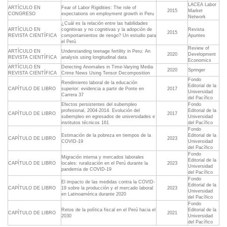
LACEA Labor
ARTÍCULO EN
Fear of Labor Rigidities: The role of
2015
Market
CONGRESO
expectations on employment growth in Peru
Network
¿Cuál es la relación entre las habilidades
ARTÍCULO EN
cognitivas y no cognitivas y la adopción de
Revista
2015
REVISTA CIENTÍFICA
comportamientos de riesgo? Un estudio para
Apuntes
el Perú
Review of
ARTÍCULO EN
Understanding teenage fertility in Peru: An
2020
Development
REVISTA CIENTÍFICA
analysis using longitudinal data
Economics
ARTÍCULO EN
Detecting Anomalies in Time-Varying Media
2020
Springer
REVISTA CIENTÍFICA
Crime News Using Tensor Decomposition
Fondo
Rendimiento laboral de la educación
Editorial de la
CAPÍTULO DE LIBRO
superior: evidencia a partir de Ponte en
2017
Universidad
Carrera 37
del Pacífico
Efectos persistentes del subempleo
Fondo
profesional, 2004-2014. Evolución del
Editorial de la
CAPÍTULO DE LIBRO
2017
subempleo en egresados de universidades e
Universidad
institutos técnicos 161
del Pacífico
Fondo
Estimación de la pobreza en tiempos de la
Editorial de la
CAPÍTULO DE LIBRO
2023
COVID-19
Universidad
del Pacífico
Fondo
Migración interna y mercados laborales
Editorial de la
CAPÍTULO DE LIBRO
locales: ruralización en el Perú durante la
2023
Universidad
pandemia de COVID-19
del Pacífico
Fondo
El impacto de las medidas contra la COVID-
Editorial de la
CAPÍTULO DE LIBRO
19 sobre la producción y el mercado laboral
2023
Universidad
en Latinoamérica durante 2020
del Pacífico
Fondo
Retos de la política fiscal en el Perú hacia el
Editorial de la
CAPÍTULO DE LIBRO
2021
2030
Universidad
del Pacífico