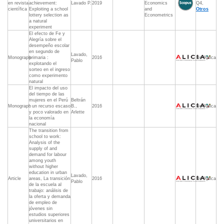
en revista
achievement:
Lavado P.
2019
Economics
Q4,
científica
Exploiting a school
and
Otros
lottery selection as
Econometrics
a natural
experiment
El efecto de Fe y
Alegría sobre el
desempeño escolar
en segundo de
Lavado,
Monograph
primaria :
2016
No Aplica
Pablo
explotando el
sorteo en el ingreso
como experimento
natural
El impacto del uso
del tiempo de las
mujeres en el Perú
Beltrán
Monograph
: un recurso escaso
B.,
2016
No Aplica
y poco valorado en
Arlette
la economía
nacional
The transition from
school to work:
Analysis of the
supply of and
demand for labour
among youth
without higher
education in urban
Lavado,
Article
areas, La transición
2016
No Aplica
Pablo
de la escuela al
trabajo: análisis de
la oferta y demanda
de empleo de
jóvenes sin
estudios superiores
universitarios en