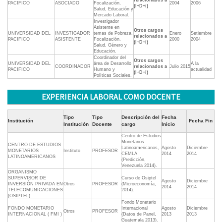
relacionados a
PACIFICO
ASOCIADO
Focalización,
2004
2006
(I+D+i)
Salud, Educación y
Mercado Laboral.
Investigador
Asistente en
Otros cargos
UNIVERSIDAD DEL
INVESTIGADOR
temas de Pobreza,
Enero
Setiembre
relacionados a
PACIFICO
ASISTENTE
Focalización,
2000
2004
(I+D+i)
Salud, Género y
Educación.
Coordinador del
Otros cargos
UNIVERSIDAD DEL
área de Desarrollo
A la
COORDINADOR
relacionados a
Julio 2015
PACIFICO
Humano y
actualidad
(I+D+i)
Políticas Sociales.
EXPERIENCIA LABORAL COMO DOCENTE
Tipo
Tipo
Descripción del
Fecha
Institución
Fecha Fin
Institución
Docente
cargo
Inicio
Centro de Estudios
Monetarios
CENTRO DE ESTUDIOS
Latinoamericanos,
Agosto
Diciembre
MONETARIOS
Instituto
PROFESOR
CEMLA
2014
2014
LATINOAMERICANOS
(Predicción,
Venezuela 2014).
ORGANISMO
SUPERVISOR DE
Curso de Osiptel
Agosto
Diciembre
INVERSIÓN PRIVADA EN
Otros
PROFESOR
(Microeconomía,
2014
2014
TELECOMUNICACIONES
2014).
(OSIPTEL)
Fondo Monetario
FONDO MONETARIO
Internacional
Agosto
Diciembre
Otros
PROFESOR
INTERNACIONAL ( FMI )
(Datos de Panel,
2013
2013
Guatemala 2013).