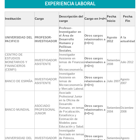
EXPERIENCIA LABORAL
Descripción del
Fecha
Fecha
Institución
Cargo
Cargo en I+d+i
cargo
Inicio
Fin
Profesor-
Investigador en
el Área de
Otros cargos
UNIVERSIDAD DEL
PROFESOR-
Agosto
A la
Desarrollo
relacionados a
PACIFICO
INVESTIGADOR
2012
actualidad
Humano y
(I+D+i)
Políticas
Sociales.
CENTRO DE
Investigador
ESTUDIOS
Asistente en
Otros cargos
INVESTIGADOR
Setiembre
MONETARIOS Y
temas de Finanzas
relacionados a
Julio 2012
ASISTENTE
2008
FINANCIEROS
y
(I+D+i)
(CEMFI)
MicroeconometrÍa.
Investigador
Asistente en
Otros cargos
INVESTIGADOR
Agosto
BANCO DE ESPAÑA
temas de
relacionados a
Julio 2007
ASISTENTE
2007
Microeconometría
(I+D+i)
y Mercado Laboral.
Asociado
Profesional Junior
en la Oficina de
Desarrollo
ASOCIADO
Otros cargos
Humano, en temas
Setiembre
Diciembre
BANCO MUNDIAL
PROFESIONAL
relacionados a
de Focalización,
2004
2006
JUNIOR
(I+D+i)
Estadística y
Estimación de
Modelos para
Educación y Salud.
Investigador
Asociado en temas
Otros cargos
UNIVERSIDAD DEL
INVESTIGADOR
de Pobreza,
Setiembre
Agosto