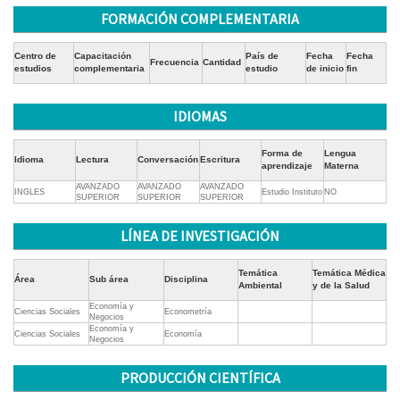
FORMACIÓN COMPLEMENTARIA
Centro de
Capacitación
País de
Fecha
Fecha
Frecuencia
Cantidad
estudios
complementaria
estudio
de inicio
fin
IDIOMAS
Forma de
Lengua
Idioma
Lectura
Conversación
Escritura
aprendizaje
Materna
AVANZADO
AVANZADO
AVANZADO
INGLES
Estudio Instituto
NO
SUPERIOR
SUPERIOR
SUPERIOR
LÍNEA DE INVESTIGACIÓN
Temática
Temática Médica
Área
Sub área
Disciplina
Ambiental
y de la Salud
Economía y
Ciencias Sociales
Econometría
Negocios
Economía y
Ciencias Sociales
Economía
Negocios
PRODUCCIÓN CIENTÍFICA