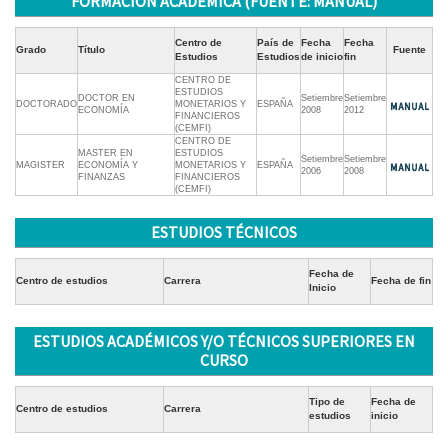
FORMACIÓN ACADÉMICA (FUENTE: MANUAL)
Centro de
País de
Fecha
Fecha
Grado
Título
Fuente
Estudios
Estudios
de inicio
fin
CENTRO DE
ESTUDIOS
DOCTOR EN
Setiembre
Setiembre
DOCTORADO
MONETARIOS Y
ESPAÑA
ECONOMÍA
2008
2012
FINANCIEROS
(CEMFI)
CENTRO DE
MASTER EN
ESTUDIOS
Setiembre
Setiembre
MAGISTER
ECONOMÍA Y
MONETARIOS Y
ESPAÑA
2006
2008
FINANZAS
FINANCIEROS
(CEMFI)
ESTUDIOS TÉCNICOS
Fecha de
Centro de estudios
Carrera
Fecha de fin
Inicio
ESTUDIOS ACADÉMICOS Y/O TÉCNICOS SUPERIORES EN
CURSO
Tipo de
Fecha de
Centro de estudios
Carrera
estudios
inicio