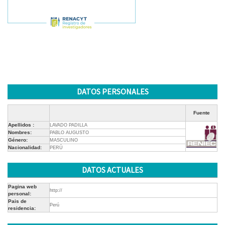
DATOS PERSONALES
Fuente
Apellidos :
LAVADO PADILLA
Nombres:
PABLO AUGUSTO
Género:
MASCULINO
Nacionalidad:
PERÚ
DATOS ACTUALES
Pagina web
http://
personal:
Pais de
Perú
residencia: