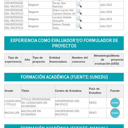
UNIVERSIDAD
Oscar Jara
Magister
Julio 2012
DEL PACIFICO
Ramírez
UNIVERSIDAD
Grace Lucero Del
Magister
Julio 2018
DEL PACIFICO
Carmen Gomez Ari
UNIVERSIDAD
Luciana Velarde
Magister
Julio 2013
DEL PACIFICO
Arrisueño
UNIVERSIDAD
Nelson Oviedo
Magister
Julio 2017
DEL PACIFICO
Soria
EXPERIENCIA COMO EVALUADOR Y/O FORMULADOR DE
PROYECTOS
Metodología
Monto
Tipo de
Tipo de
Entidad
Nombre del
Ańo
de
proyecto
experiencia
proyecto
financiadora
concurso
evaluación
(USD)
FORMACIÓN ACADÉMICA (FUENTE: SUNEDU)
País de
Grado
Título
Centro de Estudios
Fuente
Estudios
TITULO PROFESIONAL
LICENCIADO
UNIVERSIDAD DEL
DE LICENCIADO EN
PERÚ
/ TÍTULO
PACIFICO
ECONOMIA
BACHILLER EN
UNIVERSIDAD DEL
BACHILLER
PERÚ
ECONOMIA
PACIFICO