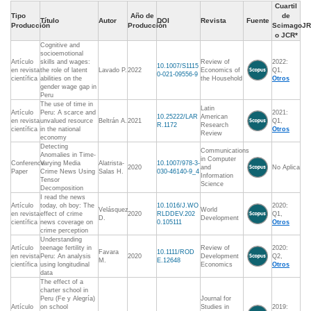
Cuartil
Tipo
Año de
de
Título
Autor
DOI
Revista
Fuente
Producción
Producción
ScimagoJR
o JCR*
Cognitive and
socioemotional
Artículo
skills and wages:
Review of
2022:
10.1007/S1115
en revista
the role of latent
Lavado P.
2022
Economics of
Q1,
0-021-09556-9
científica
abilities on the
the Household
Otros
gender wage gap in
Peru
The use of time in
Latin
Artículo
Peru: A scarce and
2021:
10.25222/LAR
American
en revista
unvalued resource
Beltrán A.
2021
Q1,
R.1172
Research
científica
in the national
Otros
Review
economy
Detecting
Communications
Anomalies in Time-
in Computer
Conference
Varying Media
Alatrista-
10.1007/978-3-
2020
and
No Aplica
Paper
Crime News Using
Salas H.
030-46140-9_4
Information
Tensor
Science
Decomposition
I read the news
Artículo
today, oh boy: The
10.1016/J.WO
2020:
Velásquez
World
en revista
effect of crime
2020
RLDDEV.202
Q1,
D.
Development
científica
news coverage on
0.105111
Otros
crime perception
Understanding
Artículo
teenage fertility in
Review of
2020:
Favara
10.1111/ROD
en revista
Peru: An analysis
2020
Development
Q2,
M.
E.12648
científica
using longitudinal
Economics
Otros
data
The effect of a
charter school in
Peru (Fe y Alegría)
Journal for
Artículo
on school
Studies in
2019: