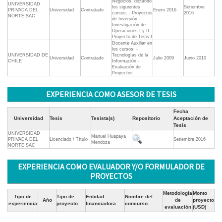
Negocios, dictando
UNIVERSIDAD
los siguientes
Setiembre
PRIVADA DEL
Universidad
Contratado
Enero 2016
cursos: - Proyectos
2016
NORTE SAC
de Inversión -
Investigación de
Operaciones I y II -
Proyecto de Tesis I
Docente Auxiliar en
los cursos: -
UNIVERSIDAD DE
Tecnologías de la
Universidad
Contratado
Julio 2009
Junio 2010
CHILE
Información -
Evaluación de
Proyectos
EXPERIENCIA COMO ASESOR DE TESIS
Fecha
Universidad
Tesis
Tesista(s)
Repositorio
Aceptación de
Tesis
UNIVERSIDAD
Manuel Huapaya
PRIVADA DEL
Licenciado / Título
Setiembre 2016
Mendoza
NORTE SAC
EXPERIENCIA COMO EVALUADOR Y/O FORMULADOR DE
PROYECTOS
Metodología
Monto
Tipo de
Tipo de
Entidad
Nombre del
Ańo
de
proyecto
experiencia
proyecto
financiadora
concurso
evaluación
(USD)