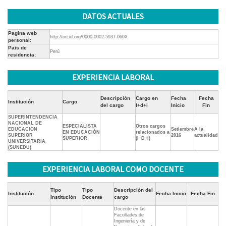
DATOS ACTUALES
Pagina web
http://orcid.org/0000-0002-5937-060X
personal:
Pais de
Perú
residencia:
EXPERIENCIA LABORAL
Descripción
Cargo en
Fecha
Fecha
Institución
Cargo
del cargo
I+d+i
Inicio
Fin
SUPERINTENDENCIA
NACIONAL DE
ESPECIALISTA
Otros cargos
EDUCACION
Setiembre
A la
EN EDUCACIÓN
relacionados a
SUPERIOR
2016
actualidad
SUPERIOR
(I+D+i)
UNIVERSITARIA
(SUNEDU)
EXPERIENCIA LABORAL COMO DOCENTE
Tipo
Tipo
Descripción del
Institución
Fecha Inicio
Fecha Fin
Institución
Docente
cargo
Docente en las
Facultades de
Ingeniería y de