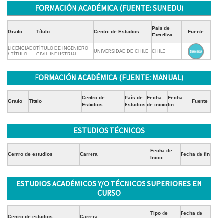
FORMACIÓN ACADÉMICA (FUENTE: SUNEDU)
País de
Grado
Título
Centro de Estudios
Fuente
Estudios
LICENCIADO
TÍTULO DE INGENIERO
UNIVERSIDAD DE CHILE
CHILE
/ TÍTULO
CIVIL INDUSTRIAL
FORMACIÓN ACADÉMICA (FUENTE: MANUAL)
Centro de
País de
Fecha
Fecha
Grado
Título
Fuente
Estudios
Estudios
de inicio
fin
ESTUDIOS TÉCNICOS
Fecha de
Centro de estudios
Carrera
Fecha de fin
Inicio
ESTUDIOS ACADÉMICOS Y/O TÉCNICOS SUPERIORES EN
CURSO
Tipo de
Fecha de
Centro de estudios
Carrera