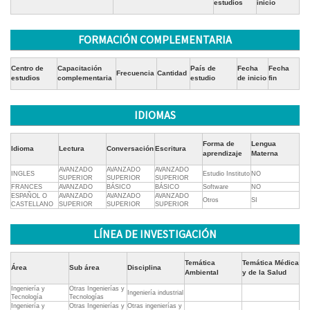
estudios
inicio
FORMACIÓN COMPLEMENTARIA
Centro de
Capacitación
País de
Fecha
Fecha
Frecuencia
Cantidad
estudios
complementaria
estudio
de inicio
fin
IDIOMAS
Forma de
Lengua
Idioma
Lectura
Conversación
Escritura
aprendizaje
Materna
AVANZADO
AVANZADO
AVANZADO
INGLES
Estudio Instituto
NO
SUPERIOR
SUPERIOR
SUPERIOR
FRANCES
AVANZADO
BÁSICO
BÁSICO
Software
NO
ESPAÑOL O
AVANZADO
AVANZADO
AVANZADO
Otros
SI
CASTELLANO
SUPERIOR
SUPERIOR
SUPERIOR
LÍNEA DE INVESTIGACIÓN
Temática
Temática Médica
Área
Sub área
Disciplina
Ambiental
y de la Salud
Ingeniería y
Otras Ingenierías y
Ingeniería industrial
Tecnología
Tecnologías
Ingeniería y
Otras Ingenierías y
Otras ingenierías y