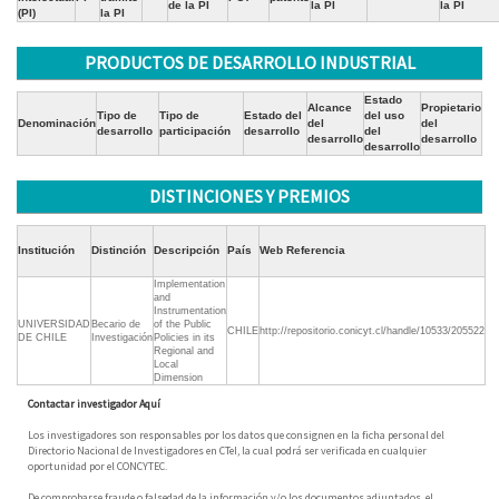
de la PI
la PI
la PI
(PI)
la PI
PRODUCTOS DE DESARROLLO INDUSTRIAL
Estado
Alcance
Propietario
Tipo de
Tipo de
Estado del
del uso
Denominación
del
del
desarrollo
participación
desarrollo
del
desarrollo
desarrollo
desarrollo
DISTINCIONES Y PREMIOS
Institución
Distinción
Descripción
País
Web Referencia
Implementation
and
Instrumentation
UNIVERSIDAD
Becario de
of the Public
CHILE
http://repositorio.conicyt.cl/handle/10533/205522
DE CHILE
Investigación
Policies in its
Regional and
Local
Dimension
Contactar investigador Aquí
Los investigadores son responsables por los datos que consignen en la ficha personal del
Directorio Nacional de Investigadores en CTeI, la cual podrá ser verificada en cualquier
oportunidad por el CONCYTEC.
De comprobarse fraude o falsedad de la información y/o los documentos adjuntados, el