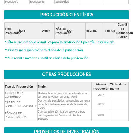
Tecnología
Tecnologías
tecnologías
PRODUCCIÓN CIENTÍFICA
Cuartil
Tipo
Año de
de
Título
Autor
DOI
Revista
Fuente
Producción
Producción
ScimagoJR
o JCR*
* Sólo se presentan los cuartiles para la producción tipo artículos y review.
** Cuartil no disponible para el año de la publicación.
*** La revista no tiene cuartil en el año de la publicación.
OTRAS PRODUCCIONES
Año de
Título de la
Tipo de Producción
Título
Producción
fuente
ARTÍCULO EN
Modelo de optimización para localización
2017
CONGRESO
de taxis privados en Lima, Perú
Gestión de portafolios personales en renta
CARTEL DE
variable con herramientas de Minería de
2015
CONFERENCIA/POSTER
Datos
Comparación técnica de software para
TÉCNICA DE
Investigación en Análisis de Redes
2010
INVESTIGACIÓN
Sociales
PROYECTOS DE INVESTIGACIÓN