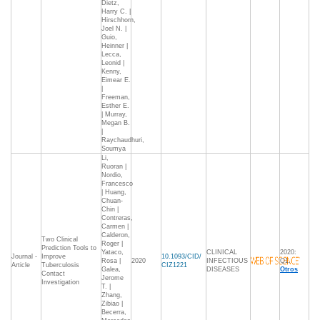
Dietz,
Harry C. |
Hirschhorn,
Joel N. |
Guio,
Heinner |
Lecca,
Leonid |
Kenny,
Eimear E.
|
Freeman,
Esther E.
| Murray,
Megan B.
|
Raychaudhuri,
Soumya
Li,
Ruoran |
Nordio,
Francesco
| Huang,
Chuan-
Chin |
Contreras,
Carmen |
Calderon,
Two Clinical
Roger |
Prediction Tools to
Yataco,
CLINICAL
2020:
Journal -
Improve
10.1093/CID/
Rosa |
2020
INFECTIOUS
Q1,
Article
Tuberculosis
CIZ1221
Galea,
DISEASES
Otros
Contact
Jerome
Investigation
T. |
Zhang,
Zibiao |
Becerra,