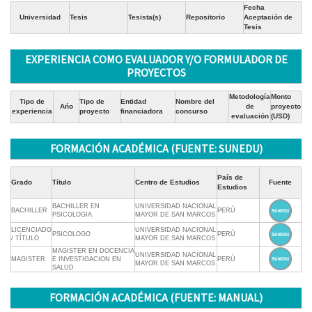
Fecha
Universidad
Tesis
Tesista(s)
Repositorio
Aceptación de
Tesis
EXPERIENCIA COMO EVALUADOR Y/O FORMULADOR DE
PROYECTOS
Metodología
Monto
Tipo de
Tipo de
Entidad
Nombre del
Ańo
de
proyecto
experiencia
proyecto
financiadora
concurso
evaluación
(USD)
FORMACIÓN ACADÉMICA (FUENTE: SUNEDU)
País de
Grado
Título
Centro de Estudios
Fuente
Estudios
BACHILLER EN
UNIVERSIDAD NACIONAL
BACHILLER
PERÚ
PSICOLOGIA
MAYOR DE SAN MARCOS
LICENCIADO
UNIVERSIDAD NACIONAL
PSICOLOGO
PERÚ
/ TÍTULO
MAYOR DE SAN MARCOS
MAGISTER EN DOCENCIA
UNIVERSIDAD NACIONAL
MAGISTER
E INVESTIGACION EN
PERÚ
MAYOR DE SAN MARCOS
SALUD
FORMACIÓN ACADÉMICA (FUENTE: MANUAL)