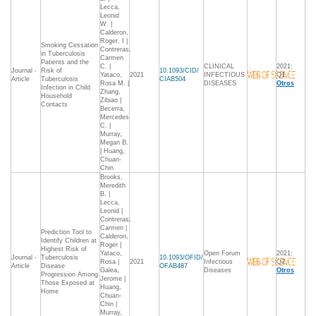
Lecca,
Leonid
W. |
Calderon,
Roger, I |
Smoking Cessation
Contreras,
in Tuberculosis
Carmen
Patients and the
C. |
CLINICAL
2021:
Journal -
Risk of
10.1093/CID/
Yataco,
2021
INFECTIOUS
Q1,
Article
Tuberculosis
CIAB504
Rosa M. |
DISEASES
Otros
Infection in Child
Zhang,
Household
Zibiao |
Contacts
Becerra,
Mercedes
C. |
Murray,
Megan B.
| Huang,
Chuan-
Chin
Brooks,
Meredith
B. |
Lecca,
Leonid |
Contreras,
Carmen |
Prediction Tool to
Calderon,
Identify Children at
Roger |
Highest Risk of
Yataco,
Open Forum
2021:
Journal -
Tuberculosis
10.1093/OFID/
Rosa |
2021
Infectious
Q2,
Article
Disease
OFAB487
Galea,
Diseases
Otros
Progression Among
Jerome |
Those Exposed at
Huang,
Home
Chuan-
Chin |
Murray,