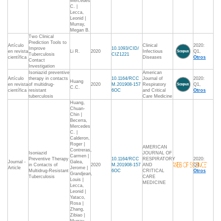
Mercedes
C. |
Lecca,
Leonid |
Murray,
Megan B.
Two Clinical
Prediction Tools to
Artículo
Clinical
2020:
Improve
10.1093/CID/
en revista
Li R.
2020
Infectious
Q1,
Tuberculosis
CIZ1221
científica
Diseases
Otros
Contact
Investigation
Isoniazid preventive
American
Artículo
therapy in contacts
10.1164/RCC
Journal of
2020:
Huang
en revista
of multidrug-
2020
M.201908-157
Respiratory
Q1,
C.C.
científica
resistant
6OC
and Critical
Otros
tuberculosis
Care Medicine
Huang,
Chuan-
Chin |
Becerra,
Mercedes
C. |
Calderon,
Roger |
AMERICAN
Contreras,
Isoniazid
JOURNAL OF
Carmen |
Preventive Therapy
10.1164/RCC
RESPIRATORY
2020:
Journal -
Galea,
in Contacts of
2020
M.201908-157
AND
Q1,
Article
Jerome |
Multidrug-Resistant
6OC
CRITICAL
Otros
Grandjean,
Tuberculosis
CARE
Louis |
MEDICINE
Lecca,
Leonid |
Yataco,
Rosa |
Zhang,
Zibiao |