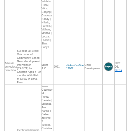
Valdivia,
Hilda |
Vilca,
Daojing |
Cordova,
Nandy |
Hilario,
Patricia |
Vibbert,
Martha |
Lecca,
Leonid |
Shin,
Sonya
Success at Scale:
Outcomes of
Community-Based
Neurodevelopment
Artículo
2021:
Intervention
Miller
10.1111/CDEV.
Child
en revista
2021
Q1,
(CASITA) for
A.C.
13602
Development
científica
Otros
Children Ages 6–20
months With Risk
of Delay in Lima,
Peru
Yuen,
Courtney
M. |
Puma,
Daniela |
Millones,
Ana
Karina |
Galea,
Jerome
T. |
Tzelios,
Christine
Identifying barriers