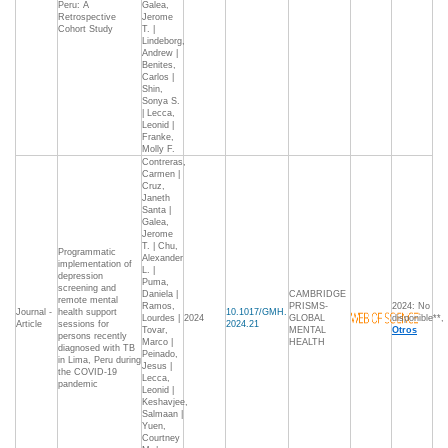
Peru: A
Galea,
Retrospective
Jerome
Cohort Study
T. |
Lindeborg,
Andrew |
Benites,
Carlos |
Shin,
Sonya S.
| Lecca,
Leonid |
Franke,
Molly F.
Contreras,
Carmen |
Cruz,
Janeth
Santa |
Galea,
Jerome
T. | Chu,
Programmatic
Alexander
implementation of
L. |
depression
Puma,
screening and
Daniela |
CAMBRIDGE
remote mental
Ramos,
PRISMS-
2024: No
Journal -
health support
10.1017/GMH.
Lourdes |
2024
GLOBAL
disponible**,
Article
sessions for
2024.21
Tovar,
MENTAL
Otros
persons recently
Marco |
HEALTH
diagnosed with TB
Peinado,
in Lima, Peru during
Jesus |
the COVID-19
Lecca,
pandemic
Leonid |
Keshavjee,
Salmaan |
Yuen,
Courtney