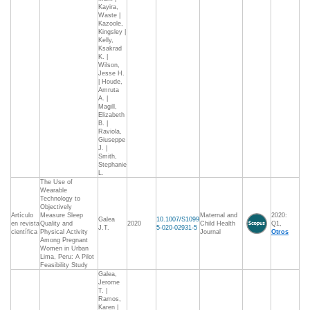
Kayira,
Waste |
Kazoole,
Kingsley |
Kelly,
Ksakrad
K. |
Wilson,
Jesse H.
| Houde,
Amruta
A. |
Magill,
Elizabeth
B. |
Raviola,
Giuseppe
J. |
Smith,
Stephanie
L.
The Use of
Wearable
Technology to
Objectively
Artículo
Measure Sleep
Maternal and
2020:
Galea
10.1007/S1099
en revista
Quality and
2020
Child Health
Q1,
J.T.
5-020-02931-5
científica
Physical Activity
Journal
Otros
Among Pregnant
Women in Urban
Lima, Peru: A Pilot
Feasibility Study
Galea,
Jerome
T. |
Ramos,
Karen |