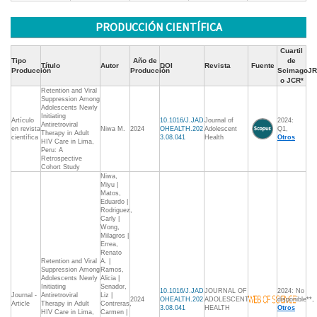
PRODUCCIÓN CIENTÍFICA
Cuartil
Tipo
Año de
de
Título
Autor
DOI
Revista
Fuente
Producción
Producción
ScimagoJR
o JCR*
Retention and Viral
Suppression Among
Adolescents Newly
Initiating
Artículo
10.1016/J.JAD
Journal of
2024:
Antiretroviral
en revista
Niwa M.
2024
OHEALTH.202
Adolescent
Q1,
Therapy in Adult
científica
3.08.041
Health
Otros
HIV Care in Lima,
Peru: A
Retrospective
Cohort Study
Niwa,
Miyu |
Matos,
Eduardo |
Rodriguez,
Carly |
Wong,
Milagros |
Errea,
Renato
Retention and Viral
A. |
Suppression Among
Ramos,
Adolescents Newly
Alicia |
Initiating
Senador,
10.1016/J.JAD
JOURNAL OF
2024: No
Journal -
Antiretroviral
Liz |
2024
OHEALTH.202
ADOLESCENT
disponible**,
Article
Therapy in Adult
Contreras,
3.08.041
HEALTH
Otros
HIV Care in Lima,
Carmen |