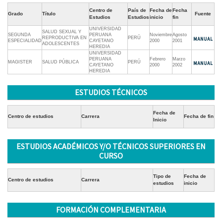
Centro de
País de
Fecha de
Fecha
Grado
Título
Fuente
Estudios
Estudios
inicio
fin
UNIVERSIDAD
SALUD SEXUAL Y
SEGUNDA
PERUANA
Noviembre
Agosto
REPRODUCTIVA EN
PERÚ
ESPECIALIDAD
CAYETANO
2000
2001
ADOLESCENTES
HEREDIA
UNIVERSIDAD
PERUANA
Febrero
Marzo
MAGISTER
SALUD PÚBLICA
PERÚ
CAYETANO
2000
2002
HEREDIA
ESTUDIOS TÉCNICOS
Fecha de
Centro de estudios
Carrera
Fecha de fin
Inicio
ESTUDIOS ACADÉMICOS Y/O TÉCNICOS SUPERIORES EN
CURSO
Tipo de
Fecha de
Centro de estudios
Carrera
estudios
inicio
FORMACIÓN COMPLEMENTARIA