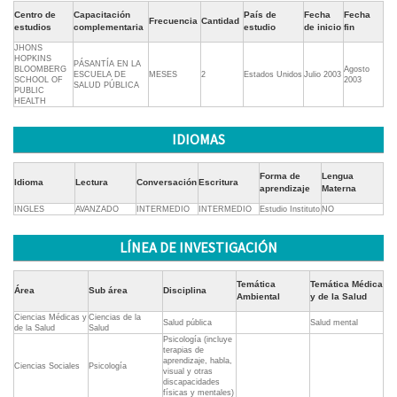
Centro de
Capacitación
País de
Fecha
Fecha
Frecuencia
Cantidad
estudios
complementaria
estudio
de inicio
fin
JHONS
HOPKINS
PÁSANTÍA EN LA
BLOOMBERG
Agosto
ESCUELA DE
MESES
2
Estados Unidos
Julio 2003
SCHOOL OF
2003
SALUD PÚBLICA
PUBLIC
HEALTH
IDIOMAS
Forma de
Lengua
Idioma
Lectura
Conversación
Escritura
aprendizaje
Materna
INGLES
AVANZADO
INTERMEDIO
INTERMEDIO
Estudio Instituto
NO
LÍNEA DE INVESTIGACIÓN
Temática
Temática Médica
Área
Sub área
Disciplina
Ambiental
y de la Salud
Ciencias Médicas y
Ciencias de la
Salud pública
Salud mental
de la Salud
Salud
Psicología (incluye
terapias de
aprendizaje, habla,
Ciencias Sociales
Psicología
visual y otras
discapacidades
físicas y mentales)