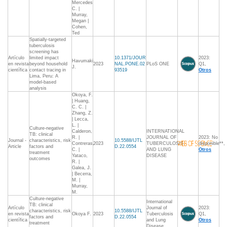
Mercedes
C. |
Murray,
Megan |
Cohen,
Ted
Spatially-targeted
tuberculosis
screening has
Artículo
limited impact
10.1371/JOUR
2023:
Havumaki
en revista
beyond household
2023
NAL.PONE.02
PLoS ONE
Q1,
J.
científica
contact tracing in
93519
Otros
Lima, Peru: A
model-based
analysis
Okoya, F.
| Huang,
C. C. |
Zhang, Z.
| Lecca,
L. |
Culture-negative
Calderon,
INTERNATIONAL
TB: clinical
R. |
JOURNAL OF
2023: No
Journal -
characteristics, risk
10.5588/IJTL
Contreras,
2023
TUBERCULOSIS
disponible**,
Article
factors and
D.22.0554
C. |
AND LUNG
Otros
treatment
Yataco,
DISEASE
outcomes
R. |
Galea, J.
| Becerra,
M. |
Murray,
M.
Culture-negative
International
TB: clinical
Artículo
Journal of
2023:
characteristics, risk
10.5588/IJTL
en revista
Okoya F.
2023
Tuberculosis
Q1,
factors and
D.22.0554
científica
and Lung
Otros
treatment
Disease