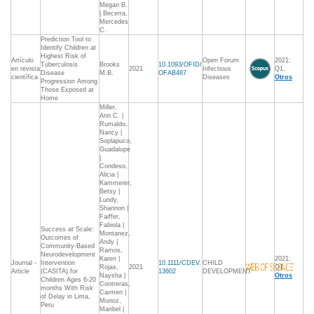
Megan B.
| Becerra,
Mercedes
C.
Prediction Tool to
Identify Children at
Highest Risk of
Artículo
Open Forum
2021:
Tuberculosis
Brooks
10.1093/OFID/
en revista
2021
Infectious
Q1,
Disease
M.B.
OFAB487
científica
Diseases
Otros
Progression Among
Those Exposed at
Home
Miller,
Ann C. |
Rumaldo,
Nancy |
Soplapuco,
Guadalupe
|
Condeso,
Alicia |
Kammerer,
Betsy |
Lundy,
Shannon |
Faiffer,
Fabiola |
Success at Scale:
Montanez,
Outcomes of
Andy |
Community-Based
Ramos,
Neurodevelopment
Karen |
2021:
Journal -
Intervention
10.1111/CDEV.
CHILD
Rojas,
2021
Q1,
Article
(CASITA) for
13602
DEVELOPMENT
Naysha |
Otros
Children Ages 6-20
Contreras,
months With Risk
Carmen |
of Delay in Lima,
Munoz,
Peru
Maribel |