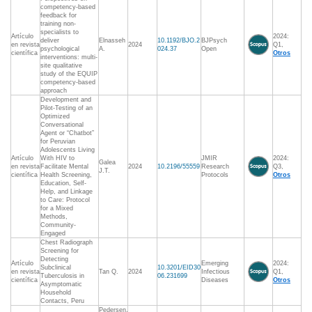
competency-based
feedback for
training non-
specialists to
Artículo
2024:
deliver
Elnasseh
10.1192/BJO.2
BJPsych
en revista
2024
Q1,
psychological
A.
024.37
Open
científica
Otros
interventions: multi-
site qualitative
study of the EQUIP
competency-based
approach
Development and
Pilot-Testing of an
Optimized
Conversational
Agent or “Chatbot”
for Peruvian
Adolescents Living
Artículo
With HIV to
JMIR
2024:
Galea
en revista
Facilitate Mental
2024
10.2196/55559
Research
Q3,
J.T.
científica
Health Screening,
Protocols
Otros
Education, Self-
Help, and Linkage
to Care: Protocol
for a Mixed
Methods,
Community-
Engaged
Chest Radiograph
Screening for
Detecting
Artículo
Emerging
2024:
Subclinical
10.3201/EID30
en revista
Tan Q.
2024
Infectious
Q1,
Tuberculosis in
06.231699
científica
Diseases
Otros
Asymptomatic
Household
Contacts, Peru
Pedersen,