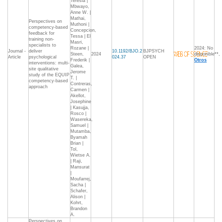
Teresia |
Mbwayo,
Anne W. |
Mathai,
Perspectives on
Muthoni |
competency-based
Concepcion,
feedback for
Tessa | El
training non-
Masri,
specialists to
Rozane |
2024: No
Journal -
deliver
10.1192/BJO.2
BJPSYCH
Steen,
2024
disponible**,
Article
psychological
024.37
OPEN
Frederik |
Otros
interventions: multi-
Galea,
site qualitative
Jerome
study of the EQUIP
T. |
competency-based
Contreras,
approach
Carmen |
Akellot,
Josephine
| Kasujja,
Rosco |
Wasereka,
Samuel |
Mutamba,
Byamah
Brian |
Tol,
Wietse A.
| Raji,
Mansurat
|
Moufarrej,
Sacha |
Schafer,
Alison |
Kohrt,
Brandon
A.
Perspectives on