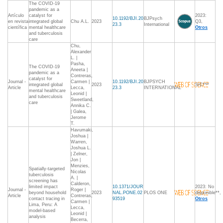
The COVID-19
pandemic as a
Artículo
catalyst for
2023:
10.1192/BJI.20
BJPsych
en revista
integrated global
Chu A.L.
2023
Q3,
23.3
International
científica
mental healthcare
Otros
and tuberculosis
care
Chu,
Alexander
L. |
Pasha,
The COVID-19
Aneeta |
pandemic as a
Contreras,
catalyst for
Journal -
Carmen |
10.1192/BJI.20
BJPSYCH
integrated global
2023
S/C***
Article
Lecca,
23.3
INTERNATIONAL
mental healthcare
Leonid |
and tuberculosis
Sweetland,
care
Annika C.
| Galea,
Jerome
T.
Havumaki,
Joshua |
Warren,
Joshua L.
| Zelner,
Jon |
Menzies,
Spatially-targeted
Nicolas
tuberculosis
A. |
screening has
Calderon,
limited impact
10.1371/JOUR
2023: No
Journal -
Roger |
beyond household
2023
NAL.PONE.02
PLOS ONE
disponible**,
Article
Contreras,
contact tracing in
93519
Otros
Carmen |
Lima, Peru: A
Lecca,
model-based
Leonid |
analysis
Becerra,