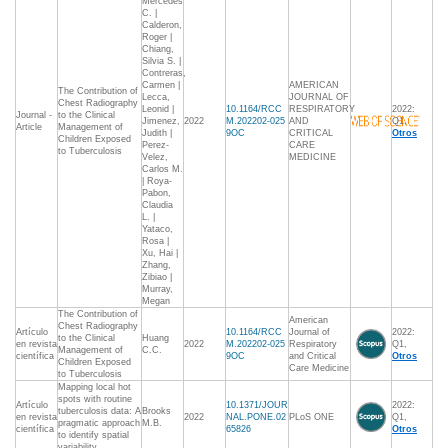
Mercedes
C. |
Calderon,
Roger |
Chiang,
Silvia S. |
Contreras,
Carmen |
AMERICAN
The Contribution of
Lecca,
JOURNAL OF
Chest Radiography
Leonid |
10.1164/RCC
RESPIRATORY
2022:
Journal -
to the Clinical
Jimenez,
2022
M.202202-025
AND
Q1,
Article
Management of
Judith |
9OC
CRITICAL
Otros
Children Exposed
Perez-
CARE
to Tuberculosis
Velez,
MEDICINE
Carlos M.
| Roya-
Pabon,
Claudia
L. |
Yataco,
Rosa |
Xu, Hai |
Zhang,
Zibiao |
Murray,
Megan
The Contribution of
American
Chest Radiography
Artículo
10.1164/RCC
Journal of
2022:
to the Clinical
Huang
en revista
2022
M.202202-025
Respiratory
Q1,
Management of
C.C.
científica
9OC
and Critical
Otros
Children Exposed
Care Medicine
to Tuberculosis
Mapping local hot
spots with routine
Artículo
10.1371/JOUR
2022:
tuberculosis data: A
Brooks
en revista
2022
NAL.PONE.02
PLoS ONE
Q1,
pragmatic approach
M.B.
científica
65826
Otros
to identify spatial
variability