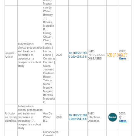
Murray,
Megan
van de
Water,
Brittney
J. |
Brooks,
Meredith
B. |
Huang,
Chuan-
Chin |
Tuberculosis
Trevisi,
clinical presentation
Letizia |
and treatment
Lecca,
BMC
2020:
Journal -
10.1186/S1287
outcomes in
Leonid |
2020
INFECTIOUS
Q3,
Article
9-020-05416-6
pregnancy: a
Contreras,
DISEASES
Otros
prospective cohort
Carmen |
study
Galea,
Jerome |
Calderon,
Roger |
Yataco,
Rosa |
Murray,
Megan |
Becerra,
Mercedes
C.
Tuberculosis
clinical presentation
Artículo
and treatment
Van De
BMC
2020:
10.1186/S1287
en revista
outcomes in
Water
2020
Infectious
Q1,
9-020-05416-6
científica
pregnancy: A
B.J.
Diseases
Otros
prospective cohort
study
Gunasekera,
Kenneth