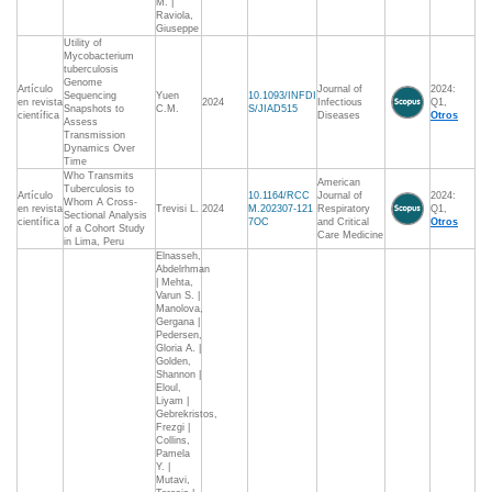
M. |
Raviola,
Giuseppe
Utility of
Mycobacterium
tuberculosis
Genome
Artículo
Journal of
2024:
Sequencing
Yuen
10.1093/INFDI
en revista
2024
Infectious
Q1,
Snapshots to
C.M.
S/JIAD515
científica
Diseases
Otros
Assess
Transmission
Dynamics Over
Time
Who Transmits
American
Tuberculosis to
Artículo
10.1164/RCC
Journal of
2024:
Whom A Cross-
en revista
Trevisi L.
2024
M.202307-121
Respiratory
Q1,
Sectional Analysis
científica
7OC
and Critical
Otros
of a Cohort Study
Care Medicine
in Lima, Peru
Elnasseh,
Abdelrhman
| Mehta,
Varun S. |
Manolova,
Gergana |
Pedersen,
Gloria A. |
Golden,
Shannon |
Eloul,
Liyam |
Gebrekristos,
Frezgi |
Collins,
Pamela
Y. |
Mutavi,