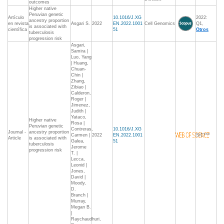
outcomes
Higher native
Peruvian genetic
Artículo
10.1016/J.XG
2022:
ancestry proportion
en revista
Asgari S.
2022
EN.2022.1001
Cell Genomics
Q1,
is associated with
científica
51
Otros
tuberculosis
progression risk
Asgari,
Samira |
Luo, Yang
| Huang,
Chuan-
Chin |
Zhang,
Zibiao |
Calderon,
Roger |
Jimenez,
Judith |
Yataco,
Higher native
Rosa |
Peruvian genetic
Contreras,
10.1016/J.XG
Journal -
ancestry proportion
Carmen |
2022
EN.2022.1001
S/C***
Article
is associated with
Galea,
51
tuberculosis
Jerome
progression risk
T. |
Lecca,
Leonid |
Jones,
David |
Moody,
D.
Branch |
Murray,
Megan B.
|
Raychaudhuri,