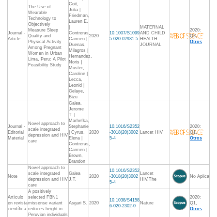
Coit,
The Use of
Julia |
Wearable
Friedman,
Technology to
Lauren E.
Objectively
|
MATERNAL
Measure Sleep
2020:
Journal -
Contreras,
10.1007/S1099
AND CHILD
Quality and
2020
Q3,
Article
Carmen |
5-020-02931-5
HEALTH
Physical Activity
Otros
Duenas,
JOURNAL
Among Pregnant
Milagros |
Women in Urban
Hernandez,
Lima, Peru: A Pilot
Noris |
Feasibility Study
Muster,
Caroline |
Lecca,
Leonid |
Gelaye,
Bizu
Galea,
Jerome
T. |
Marhefka,
Novel approach to
Journal -
Stephanie
10.1016/S2352
2020:
scale integrated
Editorial
| Cyrus,
2020
-3018(20)3002
Lancet HIV
Q1,
depression and HIV
Material
Elena |
5-4
Otros
care
Contreras,
Carmen |
Brown,
Brandon
Novel approach to
10.1016/S2352
scale integrated
Galea
Lancet
Note
2020
-3018(20)3002
No Aplica
depression and HIV
J.T.
HIV,The
5-4
care
A positively
Artículo
selected FBN1
2020:
10.1038/S4158
en revista
missense variant
Asgari S.
2020
Nature
Q1,
6-020-2302-0
científica
reduces height in
Otros
Peruvian individuals