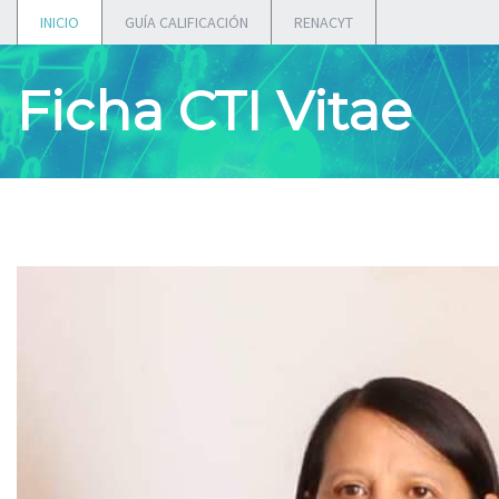
INICIO
GUÍA CALIFICACIÓN
RENACYT
Ficha CTI Vitae