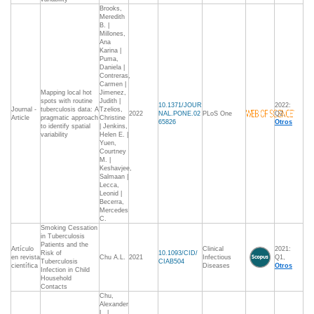
Brooks,
Meredith
B. |
Millones,
Ana
Karina |
Puma,
Daniela |
Contreras,
Carmen |
Mapping local hot
Jimenez,
spots with routine
Judith |
10.1371/JOUR
2022:
Journal -
tuberculosis data: A
Tzelios,
2022
NAL.PONE.02
PLoS One
Q2,
Article
pragmatic approach
Christine
65826
Otros
to identify spatial
| Jenkins,
variability
Helen E. |
Yuen,
Courtney
M. |
Keshavjee,
Salmaan |
Lecca,
Leonid |
Becerra,
Mercedes
C.
Smoking Cessation
in Tuberculosis
Patients and the
Artículo
Clinical
2021:
Risk of
10.1093/CID/
en revista
Chu A.L.
2021
Infectious
Q1,
Tuberculosis
CIAB504
científica
Diseases
Otros
Infection in Child
Household
Contacts
Chu,
Alexander
L. |