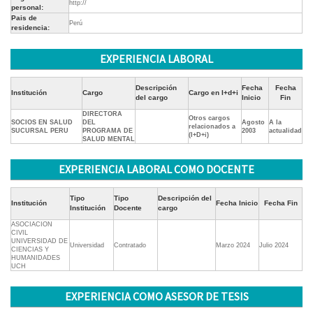
http://
personal:
Pais de
Perú
residencia:
EXPERIENCIA LABORAL
Descripción
Fecha
Fecha
Institución
Cargo
Cargo en I+d+i
del cargo
Inicio
Fin
DIRECTORA
Otros cargos
SOCIOS EN SALUD
DEL
Agosto
A la
relacionados a
SUCURSAL PERU
PROGRAMA DE
2003
actualidad
(I+D+i)
SALUD MENTAL
EXPERIENCIA LABORAL COMO DOCENTE
Tipo
Tipo
Descripción del
Institución
Fecha Inicio
Fecha Fin
Institución
Docente
cargo
ASOCIACION
CIVIL
UNIVERSIDAD DE
Universidad
Contratado
Marzo 2024
Julio 2024
CIENCIAS Y
HUMANIDADES
UCH
EXPERIENCIA COMO ASESOR DE TESIS