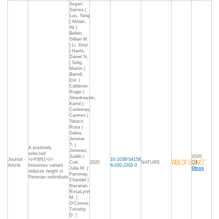
Asgari,
Samira |
Luo, Yang
| Akbari,
Ali |
Belbin,
Gillian M.
| Li, Xinyi
| Harris,
Daniel N.
| Selig,
Martin |
Bartell,
Eric |
Calderon,
Roger |
Slowikowski,
Kamil |
Contreras,
Carmen |
Yataco,
Rosa |
Galea,
Jerome
T. |
A positively
Jimenez,
selected
Judith |
2020:
Journal -
<i>FBN1</i>
10.1038/S4158
Coit,
2020
NATURE
Q1,
Article
missense variant
6-020-2302-0
Julia M. |
Otros
reduces height in
Farronay,
Peruvian individuals
Chandel |
Nazarian,
RosaLynn
M. |
O'Connor,
Timothy
D. |