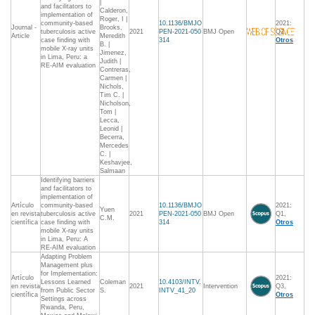
|
and facilitators to
Calderon,
implementation of
Roger, I |
community-based
10.1136/BMJO
2021:
Journal -
Brooks,
tuberculosis active
2021
PEN-2021-050
BMJ Open
Q2,
Article
Meredith
case finding with
314
Otros
B. |
mobile X-ray units
Jimenez,
in Lima, Peru: a
Judith |
RE-AIM evaluation
Contreras,
Carmen |
Nichols,
Tim C. |
Nicholson,
Tom |
Lecca,
Leonid |
Becerra,
Mercedes
C. |
Keshavjee,
Salmaan
Identifying barriers
and facilitators to
implementation of
Artículo
community-based
10.1136/BMJO
2021:
Yuen
en revista
tuberculosis active
2021
PEN-2021-050
BMJ Open
Q1,
C.M.
científica
case finding with
314
Otros
mobile X-ray units
in Lima, Peru: A
RE-AIM evaluation
Adapting Problem
Management plus
for Implementation:
Artículo
2021:
Lessons Learned
Coleman
10.4103/INTV.
en revista
2021
Intervention
Q3,
from Public Sector
S.
INTV_41_20
científica
Otros
Settings across
Rwanda, Peru,