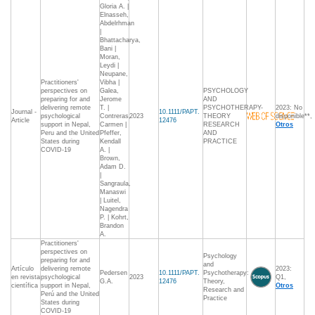
Gloria A. |
Elnasseh,
Abdelrhman
|
Bhattacharya,
Bani |
Moran,
Leydi |
Neupane,
Practitioners'
Vibha |
perspectives on
Galea,
PSYCHOLOGY
preparing for and
Jerome
AND
delivering remote
T. |
PSYCHOTHERAPY-
2023: No
Journal -
10.1111/PAPT.
psychological
Contreras,
2023
THEORY
disponible**,
Article
12476
support in Nepal,
Carmen |
RESEARCH
Otros
Peru and the United
Pfeffer,
AND
States during
Kendall
PRACTICE
COVID-19
A. |
Brown,
Adam D.
|
Sangraula,
Manaswi
| Luitel,
Nagendra
P. | Kohrt,
Brandon
A.
Practitioners'
perspectives on
Psychology
preparing for and
and
Artículo
delivering remote
2023:
Pedersen
10.1111/PAPT.
Psychotherapy:
en revista
psychological
2023
Q1,
G.A.
12476
Theory,
científica
support in Nepal,
Otros
Research and
Perú and the United
Practice
States during
COVID-19