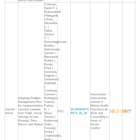
Mexico and Malawi
Coleman,
Sarah F. |
Mukasakindi,
Hildegarde
| Rose,
Alexandra
L. |
Galea,
Jerome
T. |
Nyirandagijimana,
Beatha |
Hakizimana,
Janvier |
Bienvenue,
Robert |
Kundu,
Priya |
Uwimana,
Eugenie |
Uwamwezi,
Anathalie
|
Contreras,
Carmen |
Intervention-
Adapting Problem
Rodriguez-
International
Management Plus
Cuevas,
Journal of
for Implementation:
Fatima
Mental Health
Journal -
Lessons Learned
G. |
10.4103/INTV.
Psychosocial
2021
S/C***
Article
from Public Sector
Maza,
INTV_41_20
Work and
Settings Across
Jimena |
Counselling in
Rwanda, Peru,
Ruderman,
Areas of
Mexico and Malawi
Todd |
Armed
Connolly,
Conflict
Emilia |
Chalamanda,
Mark |