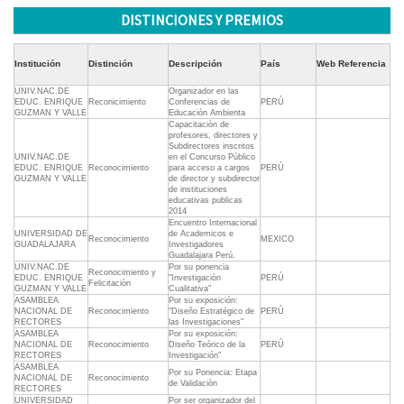
DISTINCIONES Y PREMIOS
Institución
Distinción
Descripción
País
Web Referencia
UNIV.NAC.DE
Organizador en las
EDUC. ENRIQUE
Reconicimiento
Conferencias de
PERÚ
GUZMAN Y VALLE
Educaciòn Ambienta
Capacitaciòn de
profesores, directores y
Subdirectores inscritos
UNIV.NAC.DE
en el Concurso Pùblico
EDUC. ENRIQUE
Reconocimiento
para acceso a cargos
PERÚ
GUZMAN Y VALLE
de director y subdirector
de instituciones
educativas publicas
2014
Encuentro Internacional
UNIVERSIDAD DE
de Academicos e
Reconocimiento
MEXICO
GUADALAJARA
Investigadores
Guadalajara Perú.
UNIV.NAC.DE
Por su ponencia
Reconocimiento y
EDUC. ENRIQUE
"Investigaciòn
PERÚ
Felicitaciòn
GUZMAN Y VALLE
Cualitativa"
ASAMBLEA
Por su exposición:
NACIONAL DE
Reconocimiento
"Diseño Estratégico de
PERÚ
RECTORES
las Investigaciones"
ASAMBLEA
Por su exposición:
NACIONAL DE
Reconocimiento
Diseño Teórico de la
PERÚ
RECTORES
Investigación"
ASAMBLEA
Por su Ponencia: Etapa
NACIONAL DE
Reconocimiento
de Validaciòn
RECTORES
UNIVERSIDAD
Por ser organizador del