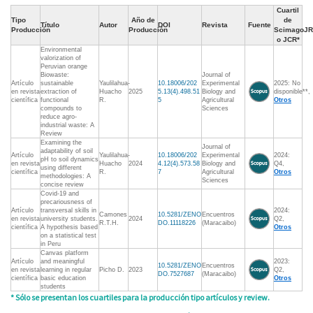
Cuartil
Tipo
Año de
de
Título
Autor
DOI
Revista
Fuente
Producción
Producción
ScimagoJR
o JCR*
Environmental
valorization of
Peruvian orange
Biowaste:
Journal of
Artículo
sustainable
Yaulilahua-
10.18006/202
Experimental
2025: No
en revista
extraction of
Huacho
2025
5.13(4).498.51
Biology and
disponible**,
científica
functional
R.
5
Agricultural
Otros
compounds to
Sciences
reduce agro-
industrial waste: A
Review
Examining the
Journal of
adaptability of soil
Artículo
Yaulilahua-
10.18006/202
Experimental
2024:
pH to soil dynamics
en revista
Huacho
2024
4.12(4).573.58
Biology and
Q4,
using different
científica
R.
7
Agricultural
Otros
methodologies: A
Sciences
concise review
Covid-19 and
precariousness of
Artículo
transversal skills in
2024:
Camones
10.5281/ZENO
Encuentros
en revista
university students.
2024
Q2,
R.T.H.
DO.11118226
(Maracaibo)
científica
A hypothesis based
Otros
on a statistical test
in Peru
Canvas platform
Artículo
and meaningful
2023:
10.5281/ZENO
Encuentros
en revista
learning in regular
Picho D.
2023
Q2,
DO.7527687
(Maracaibo)
científica
basic education
Otros
students
* Sólo se presentan los cuartiles para la producción tipo artículos y review.