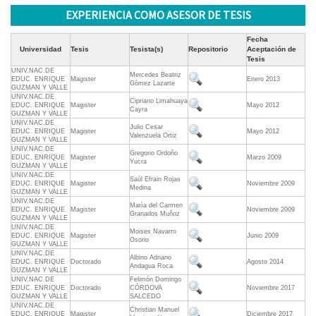
EXPERIENCIA COMO ASESOR DE TESIS
Fecha
Universidad
Tesis
Tesista(s)
Repositorio
Aceptación de
Tesis
UNIV.NAC.DE
Mercedes Beatriz
EDUC. ENRIQUE
Magister
Enero 2013
Gòmez Lazarte
GUZMAN Y VALLE
UNIV.NAC.DE
Cipriano Limahuaya
EDUC. ENRIQUE
Magister
Mayo 2012
Cayra
GUZMAN Y VALLE
UNIV.NAC.DE
Julio Cesar
EDUC. ENRIQUE
Magister
Mayo 2012
Valenzuela Ortiz
GUZMAN Y VALLE
UNIV.NAC.DE
Gregorio Ordoño
EDUC. ENRIQUE
Magister
Marzo 2009
Yucra
GUZMAN Y VALLE
UNIV.NAC.DE
Saùl Efrain Rojas
EDUC. ENRIQUE
Magister
Noviembre 2009
Medina
GUZMAN Y VALLE
UNIV.NAC.DE
Marìa del Carmen
EDUC. ENRIQUE
Magister
Noviembre 2009
Granados Muñoz
GUZMAN Y VALLE
UNIV.NAC.DE
Moises Navarro
EDUC. ENRIQUE
Magister
Junio 2009
Osorio
GUZMAN Y VALLE
UNIV.NAC.DE
Albino Adriano
EDUC. ENRIQUE
Doctorado
Agosto 2014
Andagua Roca
GUZMAN Y VALLE
UNIV.NAC.DE
Felimón Domingo
EDUC. ENRIQUE
Doctorado
CÓRDOVA
Noviembre 2017
GUZMAN Y VALLE
SALCEDO
UNIV.NAC.DE
Christian Manuel
EDUC. ENRIQUE
Magister
Diciembre 2017