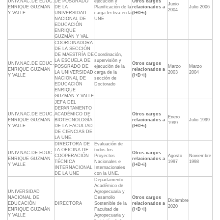
UNIV.NAC.DE EDUC.
DE POSGRADO
ejecución y
Otros cargos
Junio
ENRIQUE GUZMAN
DE LA
Planificación de la
relacionados a
Julio 2006
2004
Y VALLE
UNIVERSIDAD
carga lectiva en la
(I+D+i)
NACIONAL DE
UNE
EDUCACIÓN
ENRIQUE
GUZMÁN Y VAL
COORDINADORA
DE LA SECCIÓN
DE MAESTRÍA DE
Coordinación,
LA ESCUELA DE
supervisiòn y
UNIV.NAC.DE EDUC.
Otros cargos
POSGRADO DE
ejecuciòn de la
Marzo
Marzo
ENRIQUE GUZMAN
relacionados a
LA UNIVERSIDAD
carga de la
2003
2004
Y VALLE
(I+D+i)
NACIONAL DE
sección de
EDUCACIÓN
Doctorado
ENRIQUE
GUZMÁN Y VALLE
JEFA DEL
DEPARTAMENTO
UNIV.NAC.DE EDUC.
ACADÉMICO DE
Otros cargos
Enero
ENRIQUE GUZMAN
BIOTECNOLOGÍA
relacionados a
Julio 1999
1999
Y VALLE
DE LA FACULTAD
(I+D+i)
DE CIENCIAS DE
LA UNE.
DIRECTORA DE
Evaluación de
LA OFICINA DE
todos los
UNIV.NAC.DE EDUC.
Otros cargos
COOPERACIÓN
Proyectos
Agosto
Noviembre
ENRIQUE GUZMAN
relacionados a
TÉCNICA
Nacionales e
1997
1998
Y VALLE
(I+D+i)
INTERNACIONAL
Internacionales
DE LA UNE
con la UNE.
Departamento
Académico de
UNIVERSIDAD
Agropecuaria y
NACIONAL DE
Desarrollo
Otros cargos
Diciembre
EDUCACIÓN
DIRECTORA
Sostenible de la
relacionados a
2020
ENRIQUE GUZMÁN
Facultad de
(I+D+i)
Y VALLE
Agropecuaria y