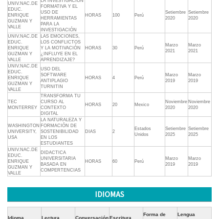
LA INVESTIGACIÓN
UNIV.NAC.DE
FORMATIVA Y EL
EDUC.
USO DE
Setiembre
Setiembre
ENRIQUE
HORAS
100
Perú
HERRAMIENTAS
2020
2020
GUZMAN Y
PARA LA
VALLE
INVESTIGACIÓN
UNIV.NAC.DE
LAS EMOCIONES,
EDUC.
LOS CONFLICTOS
Marzo
Marzo
ENRIQUE
Y LA MOTIVACIÓN
HORAS
30
Perú
2021
2021
GUZMAN Y
¿INFLUYE EN EL
VALLE
APRENDIZAJE?
UNIV.NAC.DE
USO DEL
EDUC.
SOFTWARE
Marzo
Marzo
ENRIQUE
HORAS
4
Perú
ANTIPLAGIO
2019
2019
GUZMAN Y
TURNITIN
VALLE
TRANSFORMA TU
TEC
CURSO AL
Noviembre
Noviembre
HORAS
20
Mexico
MONTERREY
CONTEXTO
2020
2020
DIGITAL
LA NATURALEZA Y
WASHINGTON
FORMACIÓN DE
Estados
Setiembre
Setiembre
UNIVERSITY,
SOSTENIBILIDAD
DIAS
2
Unidos
2025
2025
USA
EN LOS
ESTUDIANTES
UNIV.NAC.DE
DIDACTICA
EDUC.
UNIVERSITARIA
Marzo
Marzo
ENRIQUE
HORAS
60
Perú
BASADA EN
2019
2019
GUZMAN Y
COMPERTENCIAS
VALLE
IDIOMAS
Forma de
Lengua
Idioma
Lectura
Conversación
Escritura