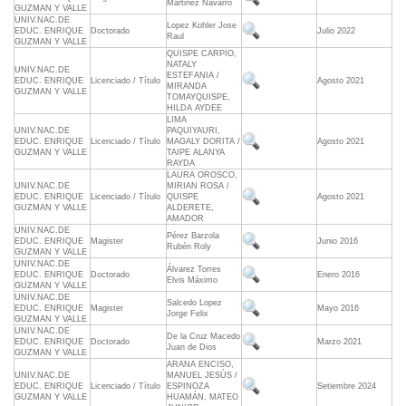
Martinez Navarro
GUZMAN Y VALLE
UNIV.NAC.DE
Lopez Kohler Jose
EDUC. ENRIQUE
Doctorado
Julio 2022
Raul
GUZMAN Y VALLE
QUISPE CARPIO,
NATALY
UNIV.NAC.DE
ESTEFANIA /
EDUC. ENRIQUE
Licenciado / Título
Agosto 2021
MIRANDA
GUZMAN Y VALLE
TOMAYQUISPE,
HILDA AYDEE
LIMA
UNIV.NAC.DE
PAQUIYAURI,
EDUC. ENRIQUE
Licenciado / Título
MAGALY DORITA /
Agosto 2021
GUZMAN Y VALLE
TAIPE ALANYA
RAYDA
LAURA OROSCO,
UNIV.NAC.DE
MIRIAN ROSA /
EDUC. ENRIQUE
Licenciado / Título
QUISPE
Agosto 2021
GUZMAN Y VALLE
ALDERETE,
AMADOR
UNIV.NAC.DE
Pérez Barzola
EDUC. ENRIQUE
Magister
Junio 2016
Rubén Roly
GUZMAN Y VALLE
UNIV.NAC.DE
Álvarez Torres
EDUC. ENRIQUE
Doctorado
Enero 2016
Elvis Máximo
GUZMAN Y VALLE
UNIV.NAC.DE
Salcedo Lopez
EDUC. ENRIQUE
Magister
Mayo 2016
Jorge Felix
GUZMAN Y VALLE
UNIV.NAC.DE
De la Cruz Macedo
EDUC. ENRIQUE
Doctorado
Marzo 2021
Juan de Dios
GUZMAN Y VALLE
ARANA ENCISO,
UNIV.NAC.DE
MANUEL JESÚS /
EDUC. ENRIQUE
Licenciado / Título
ESPINOZA
Setiembre 2024
GUZMAN Y VALLE
HUAMÁN, MATEO