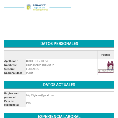
DATOS PERSONALES
Fuente
Apellidos :
GUTIERREZ DEZA
Nombres:
LIGIA ISAIDA ROSAURA
Género:
FEMENINO
Nacionalidad:
PERÚ
DATOS ACTUALES
Pagina web
http://ligiaune@gmail.com
personal:
Pais de
Perú
residencia:
EXPERIENCIA LABORAL