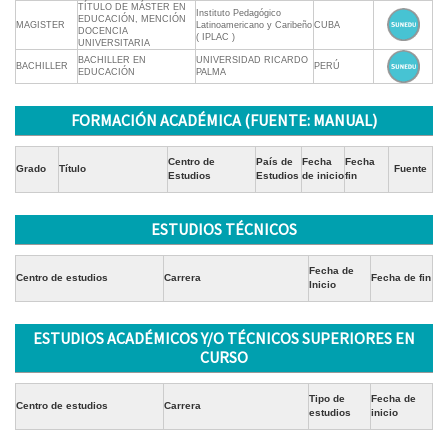
TÍTULO DE MÁSTER EN
Instituto Pedagógico
EDUCACIÓN, MENCIÓN
MAGISTER
Latinoamericano y Caribeño
CUBA
DOCENCIA
( IPLAC )
UNIVERSITARIA
BACHILLER EN
UNIVERSIDAD RICARDO
BACHILLER
PERÚ
EDUCACIÓN
PALMA
FORMACIÓN ACADÉMICA (FUENTE: MANUAL)
Centro de
País de
Fecha
Fecha
Grado
Título
Fuente
Estudios
Estudios
de inicio
fin
ESTUDIOS TÉCNICOS
Fecha de
Centro de estudios
Carrera
Fecha de fin
Inicio
ESTUDIOS ACADÉMICOS Y/O TÉCNICOS SUPERIORES EN
CURSO
Tipo de
Fecha de
Centro de estudios
Carrera
estudios
inicio