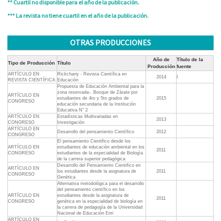
** Cuartil no disponible para el año de la publicación.
*** La revista no tiene cuartil en el año de la publicación.
OTRAS PRODUCCIONES
Año de
Título de la
Tipo de Producción
Título
Producción
fuente
ARTÍCULO EN
Rickchariy - Revista Científica en
2014
I
REVISTA CIENTÍFICA
Educaciòn
Propuesta de Educación Ambiental para la
zona reservada-. Bosque de Zàrate por
ARTÍCULO EN
estudiantes de 4to y 5to grados de
2015
CONGRESO
educación secundaria de la Institución
Educativa N" 2
ARTÍCULO EN
Estadìsticas Multivariadas en
2013
CONGRESO
Investigaciòn
ARTÍCULO EN
Desarrollo del pensamiento Cientìfico
2012
CONGRESO
El pensamiento Cientifico desde los
ARTÍCULO EN
estudiantes de educaciòn ambiental en los
2011
CONGRESO
estudiantes de la especialidad de Biologìa
de la carrera superior pedagògica
Desarrollo del Pensamiento Cientifico en
ARTÍCULO EN
los estudiantes desde la asignatura de
2011
CONGRESO
Genètica
Alternativa metodològica para el desarrollo
del pensamiento científico en los
ARTÍCULO EN
estudiantes desde la asignatura de
2011
CONGRESO
genètica en la especialidad de biologìa en
la carrera de pedagogía de la Universidad
Nacional de Educación Enri
ARTÍCULO EN