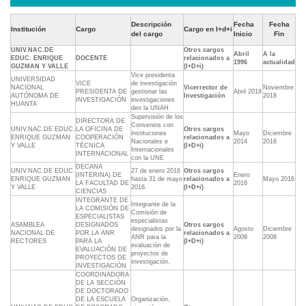
Descripción
Fecha
Fecha
Institución
Cargo
Cargo en I+d+i
del cargo
Inicio
Fin
UNIV.NAC.DE
Otros cargos
Abril
A la
EDUC. ENRIQUE
DOCENTE
relacionados a
1996
actualidad
GUZMAN Y VALLE
(I+D+i)
Vice presidenta
UNIVERSIDAD
VICE
de investigación
NACIONAL
Vicerrector de
Noviembre
PRESIDENTA DE
gestionar las
Abril 2018
AUTÓNOMA DE
Investigación
2018
INVESTIGACIÓN
investigaciones
HUANTA
den la UNAH
Supervisiòn de los
DIRECTORA DE
Convenios con
UNIV.NAC.DE EDUC.
LA OFICINA DE
Otros cargos
instituciones
Mayo
Diciembre
ENRIQUE GUZMAN
COOPERACIÓN
relacionados a
Nacionales e
2014
2016
Y VALLE
TÉCNICA
(I+D+i)
Internacionales
INTERNACIONAL
con la UNE
DECANA
UNIV.NAC.DE EDUC.
27 de enero 2016
Otros cargos
(INTERINA) DE
Enero
ENRIQUE GUZMAN
hasta 31 de mayo
relacionados a
Mayo 2016
LA FACULTAD DE
2016
Y VALLE
2016.
(I+D+i)
CIENCIAS
INTEGRANTE DE
Integrante de la
LA COMISIÓN DE
Comisión de
ESPECIALISTAS
especialistas
ASAMBLEA
DESIGNADOS
Otros cargos
designados por la
Agosto
Diciembre
NACIONAL DE
POR LA ANR
relacionados a
ANR para la
2008
2008
RECTORES
PARA LA
(I+D+i)
evaluación de
EVALUACIÓN DE
proyectos de
PROYECTOS DE
investigación.
INVESTIGACIÓN
COORDINADORA
DE LA SECCIÓN
DE DOCTORADO
DE LA ESCUELA
Organización,