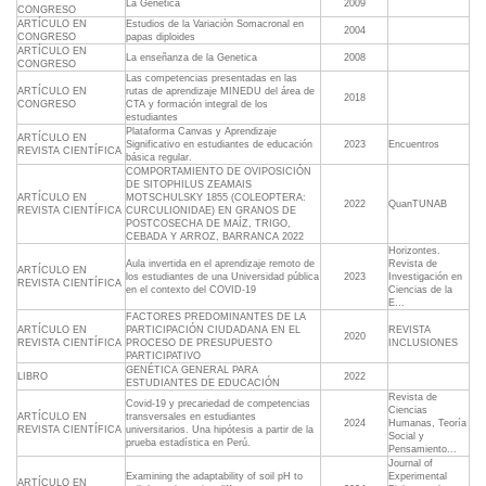
La Genètica
2009
CONGRESO
ARTÍCULO EN
Estudios de la Variaciòn Somacronal en
2004
CONGRESO
papas diploides
ARTÍCULO EN
La enseñanza de la Genetica
2008
CONGRESO
Las competencias presentadas en las
ARTÍCULO EN
rutas de aprendizaje MINEDU del área de
2018
CONGRESO
CTA y formación integral de los
estudiantes
Plataforma Canvas y Aprendizaje
ARTÍCULO EN
Significativo en estudiantes de educación
2023
Encuentros
REVISTA CIENTÍFICA
básica regular.
COMPORTAMIENTO DE OVIPOSICIÓN
DE SITOPHILUS ZEAMAIS
ARTÍCULO EN
MOTSCHULSKY 1855 (COLEOPTERA:
2022
QuanTUNAB
REVISTA CIENTÍFICA
CURCULIONIDAE) EN GRANOS DE
POSTCOSECHA DE MAÍZ, TRIGO,
CEBADA Y ARROZ, BARRANCA 2022
Horizontes.
Aula invertida en el aprendizaje remoto de
Revista de
ARTÍCULO EN
los estudiantes de una Universidad pública
2023
Investigación en
REVISTA CIENTÍFICA
en el contexto del COVID-19
Ciencias de la
E...
FACTORES PREDOMINANTES DE LA
ARTÍCULO EN
PARTICIPACIÓN CIUDADANA EN EL
REVISTA
2020
REVISTA CIENTÍFICA
PROCESO DE PRESUPUESTO
INCLUSIONES
PARTICIPATIVO
GENÉTICA GENERAL PARA
LIBRO
2022
ESTUDIANTES DE EDUCACIÓN
Revista de
Covid-19 y precariedad de competencias
Ciencias
ARTÍCULO EN
transversales en estudiantes
2024
Humanas, Teoría
REVISTA CIENTÍFICA
universitarios. Una hipótesis a partir de la
Social y
prueba estadística en Perú.
Pensamiento...
Journal of
Examining the adaptability of soil pH to
Experimental
ARTÍCULO EN