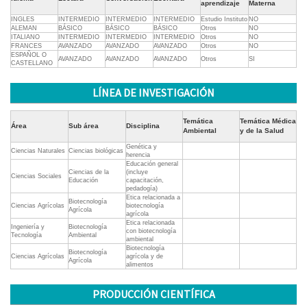
aprendizaje
Materna
INGLES
INTERMEDIO
INTERMEDIO
INTERMEDIO
Estudio Instituto
NO
ALEMAN
BÁSICO
BÁSICO
BÁSICO
Otros
NO
ITALIANO
INTERMEDIO
INTERMEDIO
INTERMEDIO
Otros
NO
FRANCES
AVANZADO
AVANZADO
AVANZADO
Otros
NO
ESPAÑOL O
AVANZADO
AVANZADO
AVANZADO
Otros
SI
CASTELLANO
LÍNEA DE INVESTIGACIÓN
Temática
Temática Médica
Área
Sub área
Disciplina
Ambiental
y de la Salud
Genética y
Ciencias Naturales
Ciencias biológicas
herencia
Educación general
Ciencias de la
(incluye
Ciencias Sociales
Educación
capacitación,
pedadogía)
Etica relacionada a
Biotecnología
Ciencias Agrícolas
biotecnología
Agrícola
agrícola
Etica relacionada
Ingeniería y
Biotecnología
con biotecnología
Tecnología
Ambiental
ambiental
Biotecnología
Biotecnología
Ciencias Agrícolas
agrícola y de
Agrícola
alimentos
PRODUCCIÓN CIENTÍFICA