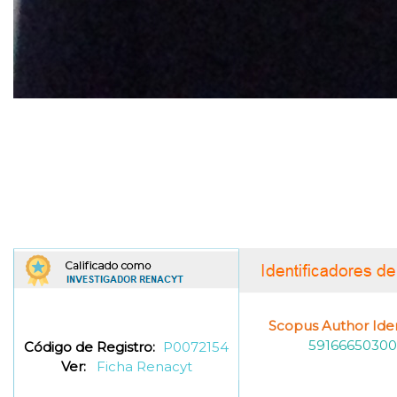
Scopus Author Ident
59166650300
Código de Registro:
P0072154
Ver:
Ficha Renacyt