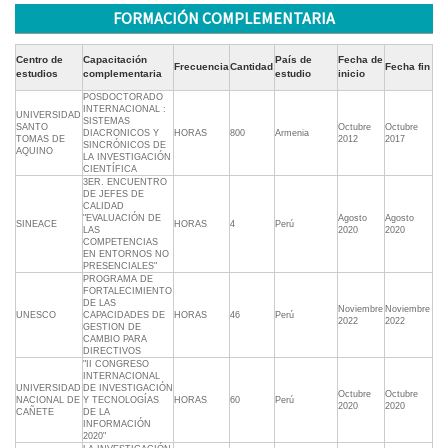
FORMACIÓN COMPLEMENTARIA
Centro de
Capacitación
País de
Fecha de
Frecuencia
Cantidad
Fecha fin
estudios
complementaria
estudio
inicio
POSDOCTORADO
INTERNACIONAL :
UNIVERSIDAD
SISTEMAS
SANTO
Octubre
Octubre
DIACRONICOS Y
HORAS
800
Armenia
TOMAS DE
2012
2017
SINCRÓNICOS DE
AQUINO
LA INVESTIGACIÓN
CIENTÍFICA
3ER. ENCUENTRO
DE JEFES DE
CALIDAD
"EVALUACIÓN DE
Agosto
Agosto
SINEACE
HORAS
4
Perú
LAS
2020
2020
COMPETENCIAS
EN ENTORNOS NO
PRESENCIALES"
PROGRAMA DE
FORTALECIMIENTO
DE LAS
Noviembre
Noviembre
UNESCO
CAPACIDADES DE
HORAS
46
Perú
2022
2022
GESTION DE
CAMBIO PARA
DIRECTIVOS
"II CONGRESO
INTERNACIONAL
UNIVERSIDAD
DE INVESTIGACIÓN
Octubre
Octubre
NACIONAL DE
Y TECNOLOGÍAS
HORAS
60
Perú
2020
2020
CAÑETE
DE LA
INFORMACIÓN
2020"