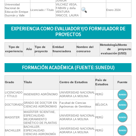
JUNIOR
Universidad
VILCHEZ VEGA,
Nacional de
FABIAN y doña
Licenciado / Título
Enero 2024
Educación Enrique
VENTURA
Guzmán y Valle
YANCCE, LAURA
EXPERIENCIA COMO EVALUADOR Y/O FORMULADOR DE
PROYECTOS
Metodología
Monto
Tipo de
Tipo de
Entidad
Nombre del
Ańo
de
proyecto
experiencia
proyecto
financiadora
concurso
evaluación
(USD)
FORMACIÓN ACADÉMICA (FUENTE: SUNEDU)
País de
Grado
Título
Centro de Estudios
Fuente
Estudios
LICENCIADO
UNIVERSIDAD NACIONAL
INGENIERO AGRÓNOMO
PERÚ
/ TÍTULO
AGRARIA LA MOLINA
GRADO DE DOCTOR EN
Facultad de Ciencias
DOCTORADO
BÉLGICA
CIENCIAS AGRÓNOMAS
Agrónomas de Gembloux
MAGÍSTER SCIENTIAE,
ESPECIALIDAD:
UNIVERSIDAD NACIONAL
MAGISTER
PERÚ
MEJORAMIENTO
AGRARIA LA MOLINA
GENÉTICO DE PLANTAS
BACHILLER,
UNIVERSIDAD NACIONAL
BACHILLER
ESPECIALIDAD:
PERÚ
AGRARIA LA MOLINA
CIENCIAS AGRONOMÍA