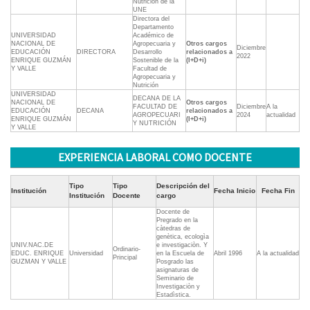
Nutrición de la
UNE
Directora del
Departamento
UNIVERSIDAD
Académico de
NACIONAL DE
Agropecuaria y
Otros cargos
Diciembre
EDUCACIÓN
DIRECTORA
Desarrollo
relacionados a
2022
ENRIQUE GUZMÁN
Sostenible de la
(I+D+i)
Y VALLE
Facultad de
Agropecuaria y
Nutrición
UNIVERSIDAD
DECANA DE LA
NACIONAL DE
Otros cargos
FACULTAD DE
Diciembre
A la
EDUCACIÓN
DECANA
relacionados a
AGROPECUARI
2024
actualidad
ENRIQUE GUZMÁN
(I+D+i)
Y NUTRICIÓN
Y VALLE
EXPERIENCIA LABORAL COMO DOCENTE
Tipo
Tipo
Descripción del
Institución
Fecha Inicio
Fecha Fin
Institución
Docente
cargo
Docente de
Pregrado en la
càtedras de
genètica, ecologìa
UNIV.NAC.DE
e investigaciòn. Y
Ordinario-
EDUC. ENRIQUE
Universidad
en la Escuela de
Abril 1996
A la actualidad
Principal
GUZMAN Y VALLE
Posgrado las
asignaturas de
Seminario de
Investigaciòn y
Estadìstica.