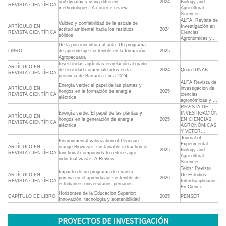
soil dynamics using different
2024
Biology and
REVISTA CIENTÍFICA
methodologies: A concise review
Agricultural
Sciences.
ALFA. Revista de
Validez y confiabilidad de la escala de
ARTÍCULO EN
Investigación en
actitud ambiental hacia los residuos
2024
REVISTA CIENTÍFICA
Ciencias
sólidos
Agronómicas y...
De la porcinocultura al aula. Un programa
LIBRO
de aprendizaje sostenible en la formación
2025
Agropecuaria
Insecticidas agrícolas en relación al grado
ARTÍCULO EN
de toxicidad comercializados en la
2024
QuanTUNAB
REVISTA CIENTÍFICA
provincia de Barranca-Lima 2024
ALFA Revista de
Energía verde: el papel de las plantas y
ARTÍCULO EN
investigación de
hongos en la formación de energía
2025
REVISTA CIENTÍFICA
ciencias
eléctrica
agronómicas y ...
REVISTA DE
Energía verde: El papel de las plantas y
INVESTIGACIÓN
ARTÍCULO EN
hongos en la generación de energía
2025
EN CIENCIAS
REVISTA CIENTÍFICA
eléctrica
AGRONÓMICAS
Y VETER...
Journal of
Environmental valorization of Peruvian
Experimental
ARTÍCULO EN
orange Biowaste: sustainable extraction of
2025
Biology and
REVISTA CIENTÍFICA
functional compounds to reduce agro-
Agricultural
industrial waste: A Review
Sciences
Telos: Revista
Impacto de un programa de crianza
ARTÍCULO EN
De Estudios
porcina en el aprendizaje sostenible de
2026
REVISTA CIENTÍFICA
Interdisciplinarios
estudiantes universitarios peruanos
En Cienci...
Horizontes de la Educación Superior:
CAPÍTULO DE LIBRO
2025
PENSER
Innovación, tecnología y sostenibilidad
PROYECTOS DE INVESTIGACIÓN