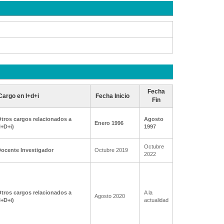
Fecha
Cargo en I+d+i
Fecha Inicio
Fin
tros cargos relacionados a
Agosto
Enero 1996
I+D+i)
1997
Octubre
ocente Investigador
Octubre 2019
2022
tros cargos relacionados a
A la
Agosto 2020
I+D+i)
actualidad