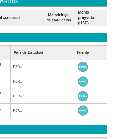
OYECTOS
Monto
Metodología
l concurso
proyecto
de evaluación
(USD)
País de Estudios
Fuente
E
PERÚ
E
PERÚ
E
PERÚ
E
PERÚ