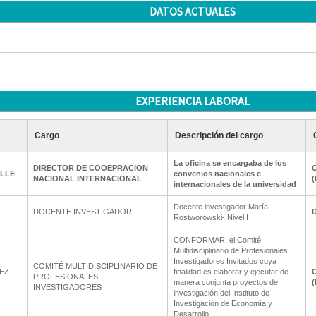
DATOS ACTUALES
EXPERIENCIA LABORAL
Cargo
Descripción del cargo
La oficina se encargaba de los
DIRECTOR DE COOEPRACION
O
ALLE
convenios nacionales e
NACIONAL INTERNACIONAL
(
internacionales de la universidad
Docente investigador María
DOCENTE INVESTIGADOR
D
Rostworowski- Nivel I
CONFORMAR, el Comité
Multidisciplinario de Profesionales
Investigadores Invitados cuya
COMITÉ MULTIDISCIPLINARIO DE
EZ
finalidad es elaborar y ejecutar de
O
PROFESIONALES
manera conjunta proyectos de
(
INVESTIGADORES
investigación del Instituto de
Investigación de Economía y
Desarrollo.