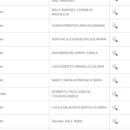
DIAZ PAREDES
KELLY MARISOL CORNEJO
ter
MAZUELOS
ter
JUANA PRIMITIVA VARGAS MAMANI
ter
VERONICA LOURDES AYQUE ARAPA
ter
ANA MARIA PALOMINO ZAVALA
ter
LUIS ALBERTO MANSILLA CALSINA
ter
NANCY NATALIA PARISACA SAIRA
ROBERTO FELIX GARCIA
rado
CHUQUILLANQUI
ter
LUCILA MILAGROS MATOS OLIVERA
ter
Sarango Julca, Mabel