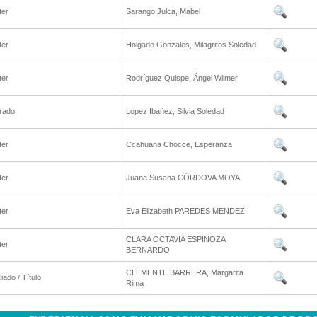
ter
Sarango Julca, Mabel
ter
Holgado Gonzales, Milagritos Soledad
ter
Rodríguez Quispe, Ángel Wilmer
rado
Lopez Ibañez, Silvia Soledad
ter
Ccahuana Chocce, Esperanza
ter
Juana Susana CÓRDOVA MOYA
ter
Eva Elizabeth PAREDES MENDEZ
CLARA OCTAVIA ESPINOZA
ter
BERNARDO
CLEMENTE BARRERA, Margarita
iado / Título
Rima