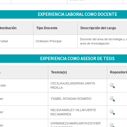
EXPERIENCIA LABORAL COMO DOCENTE
Institución
Tipo Docente
Descripción del cargo
Docente del area de tecnologia y d
rsidad
Ordinario-Principal
area de Investigacion
EXPERIENCIA COMO ASESOR DE TESIS
s
Tesista(s)
Repositori
CECILIA AJELANDRINA JARITA
rado
PADILLA
ter
YSABEL RONDAN ROMERO
NELIDA MARLEY VILLAFUERTE
ter
RECAVARREN
GRIMANEZA MARGARITA ESTHER
ter