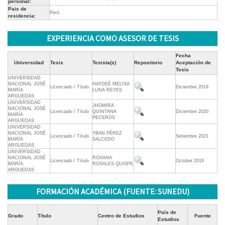
personal:
Pais de
Perú
residencia:
EXPERIENCIA COMO ASESOR DE TESIS
Fecha
Universidad
Tesis
Tesista(s)
Repositorio
Aceptación de
Tesis
UNIVERSIDAD
NACIONAL JOSÉ
HAYDEÉ MELISA
Licenciado / Título
Diciembre 2019
MARÍA
LUNA REYES
ARGUEDAS
UNIVERSIDAD
JHOMIRA
NACIONAL JOSÉ
Licenciado / Título
QUINTANA
Diciembre 2020
MARÍA
PECEROS
ARGUEDAS
UNIVERSIDAD
NACIONAL JOSÉ
YBAN PÉREZ
Licenciado / Título
Setiembre 2021
MARÍA
SALCEDO
ARGUEDAS
UNIVERSIDAD
NACIONAL JOSÉ
ROXANA
Licenciado / Título
Octubre 2019
MARÍA
ROSALES QUISPE
ARGUEDAS
FORMACIÓN ACADÉMICA (FUENTE: SUNEDU)
País de
Grado
Título
Centro de Estudios
Fuente
Estudios