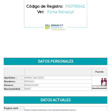
Código de Registro:
P0078942
Ver:
Ficha Renacyt
DATOS PERSONALES
Fuente
Apellidos :
PEREZ SALCEDO
Nombres:
RONALD
Género:
MASCULINO
Nacionalidad:
PERÚ
DATOS ACTUALES
Pagina web
https://www.bumeran.com.pe/postulantes/cuenta