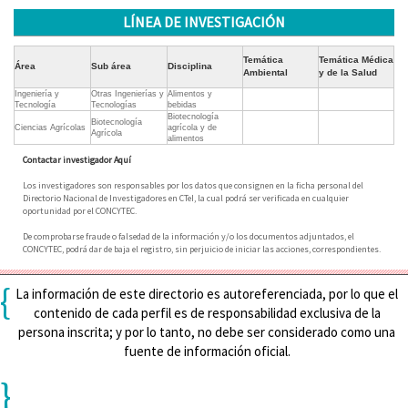
LÍNEA DE INVESTIGACIÓN
Temática
Temática Médica
Área
Sub área
Disciplina
Ambiental
y de la Salud
Ingeniería y
Otras Ingenierías y
Alimentos y
Tecnología
Tecnologías
bebidas
Biotecnología
Biotecnología
Ciencias Agrícolas
agrícola y de
Agrícola
alimentos
Contactar investigador Aquí
Los investigadores son responsables por los datos que consignen en la ficha personal del
Directorio Nacional de Investigadores en CTeI, la cual podrá ser verificada en cualquier
oportunidad por el CONCYTEC.
De comprobarse fraude o falsedad de la información y/o los documentos adjuntados, el
CONCYTEC, podrá dar de baja el registro, sin perjuicio de iniciar las acciones, correspondientes.
{
La información de este directorio es autoreferenciada, por lo que el
contenido de cada perfil es de responsabilidad exclusiva de la
persona inscrita; y por lo tanto, no debe ser considerado como una
fuente de información oficial.
}