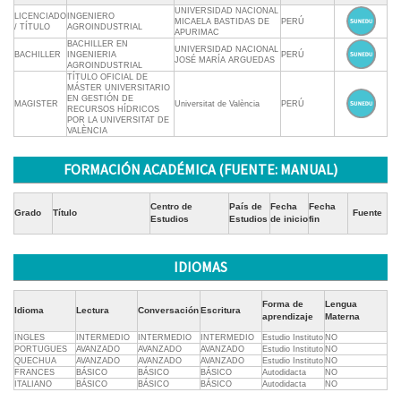
UNIVERSIDAD NACIONAL
LICENCIADO
INGENIERO
MICAELA BASTIDAS DE
PERÚ
/ TÍTULO
AGROINDUSTRIAL
APURIMAC
BACHILLER EN
UNIVERSIDAD NACIONAL
BACHILLER
INGENIERIA
PERÚ
JOSÉ MARÍA ARGUEDAS
AGROINDUSTRIAL
TÍTULO OFICIAL DE
MÁSTER UNIVERSITARIO
EN GESTIÓN DE
MAGISTER
Universitat de València
PERÚ
RECURSOS HÍDRICOS
POR LA UNIVERSITAT DE
VALÈNCIA
FORMACIÓN ACADÉMICA (FUENTE: MANUAL)
Centro de
País de
Fecha
Fecha
Grado
Título
Fuente
Estudios
Estudios
de inicio
fin
IDIOMAS
Forma de
Lengua
Idioma
Lectura
Conversación
Escritura
aprendizaje
Materna
INGLES
INTERMEDIO
INTERMEDIO
INTERMEDIO
Estudio Instituto
NO
PORTUGUES
AVANZADO
AVANZADO
AVANZADO
Estudio Instituto
NO
QUECHUA
AVANZADO
AVANZADO
AVANZADO
Estudio Instituto
NO
FRANCES
BÁSICO
BÁSICO
BÁSICO
Autodidacta
NO
ITALIANO
BÁSICO
BÁSICO
BÁSICO
Autodidacta
NO