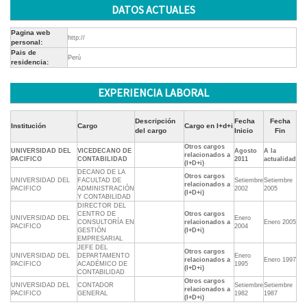
DATOS ACTUALES
Pagina web
http://
personal:
Pais de
Perú
residencia:
EXPERIENCIA LABORAL
Descripción
Fecha
Fecha
Institución
Cargo
Cargo en I+d+i
del cargo
Inicio
Fin
Otros cargos
UNIVERSIDAD DEL
VICEDECANO DE
Agosto
A la
relacionados a
PACIFICO
CONTABILIDAD
2011
actualidad
(I+D+i)
DECANO DE LA
Otros cargos
UNIVERSIDAD DEL
FACULTAD DE
Setiembre
Setiembre
relacionados a
PACIFICO
ADMINISTRACIÓN
2002
2005
(I+D+i)
Y CONTABILIDAD
DIRECTOR DEL
CENTRO DE
Otros cargos
UNIVERSIDAD DEL
Enero
CONSULTORÍA EN
relacionados a
Enero 2005
PACIFICO
2004
GESTIÓN
(I+D+i)
EMPRESARIAL
JEFE DEL
Otros cargos
UNIVERSIDAD DEL
DEPARTAMENTO
Enero
relacionados a
Enero 1997
PACIFICO
ACADÉMICO DE
1995
(I+D+i)
CONTABILIDAD
Otros cargos
UNIVERSIDAD DEL
CONTADOR
Setiembre
Setiembre
relacionados a
PACIFICO
GENERAL
1982
1987
(I+D+i)