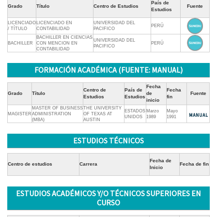
País de
Grado
Título
Centro de Estudios
Fuente
Estudios
LICENCIADO
LICENCIADO EN
UNIVERSIDAD DEL
PERÚ
/ TÍTULO
CONTABILIDAD
PACIFICO
BACHILLER EN CIENCIAS
UNIVERSIDAD DEL
BACHILLER
CON MENCION EN
PERÚ
PACIFICO
CONTABILIDAD
FORMACIÓN ACADÉMICA (FUENTE: MANUAL)
Fecha
Centro de
País de
Fecha
Grado
Título
de
Fuente
Estudios
Estudios
fin
inicio
MASTER OF BUSINESS
THE UNIVERSITY
ESTADOS
Marzo
Mayo
MAGISTER
ADMINISTRATION
OF TEXAS AT
UNIDOS
1989
1991
(MBA)
AUSTIN
ESTUDIOS TÉCNICOS
Fecha de
Centro de estudios
Carrera
Fecha de fin
Inicio
ESTUDIOS ACADÉMICOS Y/O TÉCNICOS SUPERIORES EN
CURSO