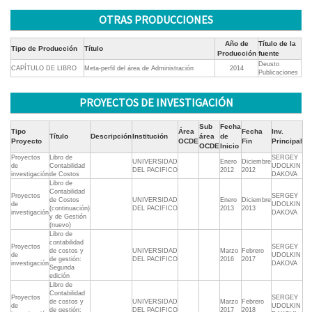
OTRAS PRODUCCIONES
Año de
Título de la
Tipo de Producción
Título
Producción
fuente
Deusto
CAPÍTULO DE LIBRO
Meta-perfil del área de Administración
2014
Publicaciones
PROYECTOS DE INVESTIGACIÓN
Sub
Fecha
Tipo
Área
Fecha
Inv.
Título
Descripción
Institución
área
de
Proyecto
OCDE
Fin
Principal
OCDE
Inicio
Proyectos
Libro de
SERGEY
UNIVERSIDAD
Enero
Diciembre
de
Contabilidad
UDOLKIN
DEL PACIFICO
2012
2012
investigación
de Costos
DAKOVA
Libro de
Contabilidad
Proyectos
SERGEY
de Costos
UNIVERSIDAD
Enero
Diciembre
de
UDOLKIN
(continuación)
DEL PACIFICO
2013
2013
investigación
DAKOVA
y de Gestión
(nuevo)
Libro de
contabilidad
Proyectos
SERGEY
de costos y
UNIVERSIDAD
Marzo
Febrero
de
UDOLKIN
de gestión:
DEL PACIFICO
2016
2017
investigación
DAKOVA
Segunda
edición
Libro de
Contabilidad
Proyectos
SERGEY
de costos y
UNIVERSIDAD
Marzo
Febrero
de
UDOLKIN
de gestión:
DEL PACIFICO
2017
2018