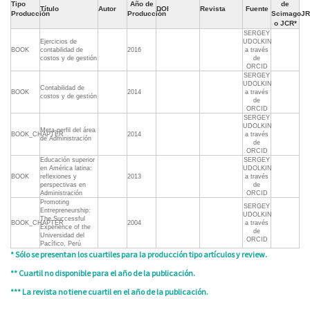
Tipo
Año de
de
Título
Autor
DOI
Revista
Fuente
Producción
Producción
ScimagoJR
o JCR*
SERGEY
Ejercicios de
UDOLKIN
BOOK
contabilidad de
2016
a través
costos y de gestión
de
ORCID
SERGEY
UDOLKIN
Contabilidad de
BOOK
2014
a través
costos y de gestión
de
ORCID
SERGEY
UDOLKIN
Meta-perfil del área
BOOK_CHAPTER
2014
a través
de Administración
de
ORCID
Educación superior
SERGEY
en América latina:
UDOLKIN
BOOK
reflexiones y
2013
a través
perspectivas en
de
Administración
ORCID
Promoting
SERGEY
Entrepreneurship:
UDOLKIN
The Successful
BOOK_CHAPTER
2004
a través
Experience of the
de
Universidad del
ORCID
Pacífico, Perú
* Sólo se presentan los cuartiles para la producción tipo artículos y review.
** Cuartil no disponible para el año de la publicación.
*** La revista no tiene cuartil en el año de la publicación.