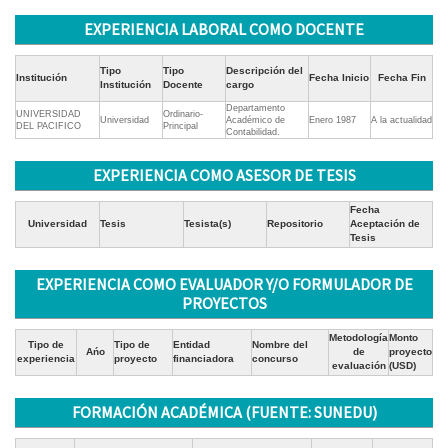
EXPERIENCIA LABORAL COMO DOCENTE
Tipo
Tipo
Descripción del
Institución
Fecha Inicio
Fecha Fin
Institución
Docente
cargo
Departamento
UNIVERSIDAD
Ordinario-
Universidad
Académico de
Enero 1987
A la actualidad
DEL PACIFICO
Principal
Contabilidad.
EXPERIENCIA COMO ASESOR DE TESIS
Fecha
Universidad
Tesis
Tesista(s)
Repositorio
Aceptación de
Tesis
EXPERIENCIA COMO EVALUADOR Y/O FORMULADOR DE
PROYECTOS
Metodología
Monto
Tipo de
Tipo de
Entidad
Nombre del
Ańo
de
proyecto
experiencia
proyecto
financiadora
concurso
evaluación
(USD)
FORMACIÓN ACADÉMICA (FUENTE: SUNEDU)