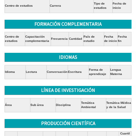
Tipo de
Fecha de
Centro de estudios
Carrera
estudios
inicio
FORMACIÓN COMPLEMENTARIA
Centro de
Capacitación
País de
Fecha
Fecha
Frecuencia
Cantidad
estudios
complementaria
estudio
de inicio
fin
IDIOMAS
Forma de
Lengua
Idioma
Lectura
Conversación
Escritura
aprendizaje
Materna
LÍNEA DE INVESTIGACIÓN
Temática
Temática Médica
Área
Sub área
Disciplina
Ambiental
y de la Salud
PRODUCCIÓN CIENTÍFICA
Cuartil