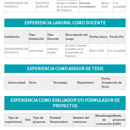
UNIVERSIDAD DE
DOCENTE
tiempo completo
Docente
Marzo
A la
HUANUCO
AUXILIAR
en la universidad
Investigador
2018
actualidad
de Huánuco
EXPERIENCIA LABORAL COMO DOCENTE
Tipo
Tipo
Descripción del
Institución
Fecha Inicio
Fecha Fin
Institución
Docente
cargo
docente a tiempo
UNIVERSIDAD DE
Ordinario-
completo en la
Universidad
Marzo 2018
A la actualidad
HUANUCO
Auxiliar
universidad de
Huánuco
EXPERIENCIA COMO ASESOR DE TESIS
Fecha
Universidad
Tesis
Tesista(s)
Repositorio
Aceptación de
Tesis
EXPERIENCIA COMO EVALUADOR Y/O FORMULADOR DE
PROYECTOS
Metodología
Monto
Tipo de
Tipo de
Entidad
Nombre del
Ańo
de
proyecto
experiencia
proyecto
financiadora
concurso
evaluación
(USD)