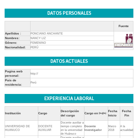
DATOS PERSONALES
Fuente
Apellidos :
PONCIANO ANCHANTE
Nombres:
NANCY LIZ
Género:
FEMENINO
Nacionalidad:
PERÚ
DATOS ACTUALES
Pagina web
http://
personal:
Pais de
Perú
residencia:
EXPERIENCIA LABORAL
Descripción
Fecha
Fecha
Institución
Cargo
Cargo en I+d+i
del cargo
Inicio
Fin
Docente auxiliar a
UNIVERSIDAD DE
DOCENTE
tiempo completo
Docente
Marzo
A la
HUANUCO
AUXILIAR
en la universidad
Investigador
2018
actualidad
de Huánuco
Docente auxiliar a