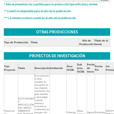
* Sólo se presentan los cuartiles para la producción tipo artículos y review.
** Cuartil no disponible para el año de la publicación.
*** La revista no tiene cuartil en el año de la publicación.
OTRAS PRODUCCIONES
Año de
Título de la
Tipo de Producción
Título
Producción
fuente
PROYECTOS DE INVESTIGACIÓN
Sub
Fecha
Tipo
Área
Fecha
Inv.
Título
Descripción
Institución
área
de
Proyecto
OCDE
Fin
Princi
OCDE
Inicio
El ecoturismo
a nivel
mundial se
encuentra en
sus mejores
momentos Su
gran tamaño
y diversidad
ECOTURISMO
cultural,
Y
natural y
PROTECCIÓN
económica,
DEL MEDIO
conforman un
Proyectos
AMBIENTE
Otras
NANCY
mosaico de
Ciencias
Agosto
Diciembre