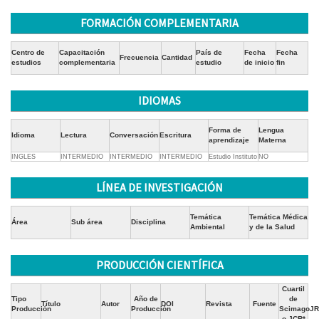
FORMACIÓN COMPLEMENTARIA
Centro de
Capacitación
País de
Fecha
Fecha
Frecuencia
Cantidad
estudios
complementaria
estudio
de inicio
fin
IDIOMAS
Forma de
Lengua
Idioma
Lectura
Conversación
Escritura
aprendizaje
Materna
INGLES
INTERMEDIO
INTERMEDIO
INTERMEDIO
Estudio Instituto
NO
LÍNEA DE INVESTIGACIÓN
Temática
Temática Médica
Área
Sub área
Disciplina
Ambiental
y de la Salud
PRODUCCIÓN CIENTÍFICA
Cuartil
Tipo
Año de
de
Título
Autor
DOI
Revista
Fuente
Producción
Producción
ScimagoJR
o JCR*