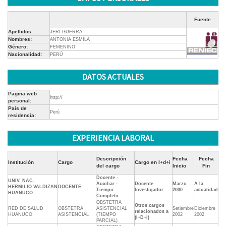
Fuente
Apellidos :
JERI GUERRA
Nombres:
ANTONIA ESMILA
Género:
FEMENINO
Nacionalidad:
PERÚ
DATOS ACTUALES
Pagina web
http://
personal:
Pais de
Perú
residencia:
EXPERIENCIA LABORAL
Descripción
Fecha
Fecha
Institución
Cargo
Cargo en I+d+i
del cargo
Inicio
Fin
Docente -
UNIV. NAC.
Auxiliar -
Docente
Marzo
A la
HERMILIO VALDIZAN
DOCENTE
Tiempo
Investigador
2000
actualidad
HUANUCO
Completo
OBSTETRA
Otros cargos
RED DE SALUD
OBSTETRA
ASISTENCIAL
Setiembre
Diciembre
relacionados a
HUANUCO
ASISTENCIAL
(TIEMPO
2002
2002
(I+D+i)
PARCIAL)