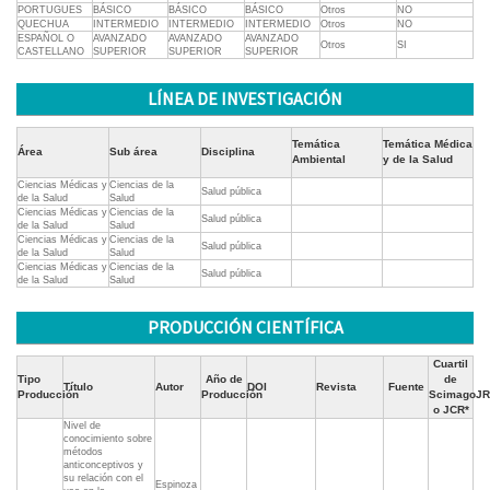
PORTUGUES
BÁSICO
BÁSICO
BÁSICO
Otros
NO
QUECHUA
INTERMEDIO
INTERMEDIO
INTERMEDIO
Otros
NO
ESPAÑOL O
AVANZADO
AVANZADO
AVANZADO
Otros
SI
CASTELLANO
SUPERIOR
SUPERIOR
SUPERIOR
LÍNEA DE INVESTIGACIÓN
Temática
Temática Médica
Área
Sub área
Disciplina
Ambiental
y de la Salud
Ciencias Médicas y
Ciencias de la
Salud pública
de la Salud
Salud
Ciencias Médicas y
Ciencias de la
Salud pública
de la Salud
Salud
Ciencias Médicas y
Ciencias de la
Salud pública
de la Salud
Salud
Ciencias Médicas y
Ciencias de la
Salud pública
de la Salud
Salud
PRODUCCIÓN CIENTÍFICA
Cuartil
Tipo
Año de
de
Título
Autor
DOI
Revista
Fuente
Producción
Producción
ScimagoJR
o JCR*
Nivel de
conocimiento sobre
métodos
anticonceptivos y
su relación con el
Espinoza