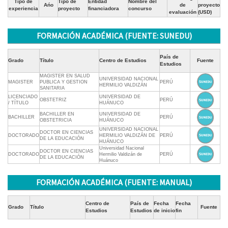
Tipo de
Tipo de
Entidad
Nombre del
Ańo
de
proyecto
experiencia
proyecto
financiadora
concurso
evaluación
(USD)
FORMACIÓN ACADÉMICA (FUENTE: SUNEDU)
País de
Grado
Título
Centro de Estudios
Fuente
Estudios
MAGISTER EN SALUD
UNIVERSIDAD NACIONAL
MAGISTER
PUBLICA Y GESTION
PERÚ
HERMILIO VALDIZÁN
SANITARIA
LICENCIADO
UNIVERSIDAD DE
OBSTETRIZ
PERÚ
/ TÍTULO
HUÁNUCO
BACHILLER EN
UNIVERSIDAD DE
BACHILLER
PERÚ
OBSTETRICIA
HUÁNUCO
UNIVERSIDAD NACIONAL
DOCTOR EN CIENCIAS
DOCTORADO
HERMILIO VALDIZÁN DE
PERÚ
DE LA EDUCACIÓN
HUÁNUCO
Universidad Nacional
DOCTOR EN CIENCIAS
DOCTORADO
Hermilio Valdizán de
PERÚ
DE LA EDUCACIÓN
Huánuco
FORMACIÓN ACADÉMICA (FUENTE: MANUAL)
Centro de
País de
Fecha
Fecha
Grado
Título
Fuente
Estudios
Estudios
de inicio
fin