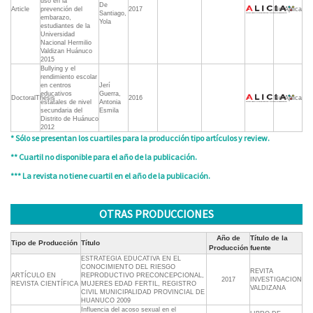
uso en la
De
Article
prevención del
2017
No Aplica
Santiago,
embarazo,
Yola
estudiantes de la
Universidad
Nacional Hermilio
Valdizan Huánuco
2015
Bullying y el
rendimiento escolar
en centros
Jerí
educativos
Guerra,
DoctoralThesis
2016
No Aplica
estatales de nivel
Antonia
secundaria del
Esmila
Distrito de Huánuco
2012
* Sólo se presentan los cuartiles para la producción tipo artículos y review.
** Cuartil no disponible para el año de la publicación.
*** La revista no tiene cuartil en el año de la publicación.
OTRAS PRODUCCIONES
Año de
Título de la
Tipo de Producción
Título
Producción
fuente
ESTRATEGIA EDUCATIVA EN EL
CONOCIMIENTO DEL RIESGO
REVITA
ARTÍCULO EN
REPRODUCTIVO PRECONCEPCIONAL,
2017
INVESTIGACION
REVISTA CIENTÍFICA
MUJERES EDAD FERTIL, REGISTRO
VALDIZANA
CIVIL MUNICIPALIDAD PROVINCIAL DE
HUANUCO 2009
Influencia del acoso sexual en el