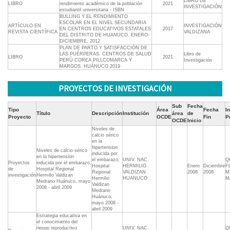
LIBRO DE
LIBRO
rendimiento académico de la población
2021
INVESTIGACIÓN
estudiantil universitaria - ISBN
BULLING Y EL RENDIMIENTO
ESCOLAR EN EL NIVEL SECUNDARIA
ARTÍCULO EN
INVESTIGACIÓN
EN CENTROS EDUCATIVOS ESTATALES
2017
REVISTA CIENTÍFICA
VALDIZANA
DEL DISTRITO DE HUANUCO. ENERO-
DICIEMBRE, 2012
PLAN DE PARTO Y SATISFACCIÓN DE
LAS PUÉRPERAS. CENTROS DE SALUD
Libro de
LIBRO
2021
PERÚ COREA PILLCOMARCA Y
Investigación
MARGOS. HUÁNUCO 2019
PROYECTOS DE INVESTIGACIÓN
Sub
Fecha
Tipo
Área
Fecha
In
Título
Descripción
Institución
área
de
Proyecto
OCDE
Fin
P
OCDE
Inicio
Niveles de
calcio sérico
en la
hipertension
Niveles de calcio sérico
inducida por
en la hipertension
el embarazo,
UNIV. NAC.
Q
Proyectos
inducida por el embarazo,
Hospital
HERMILIO
Enero
Diciembre
F
de
Hospital Regional
Regional
VALDIZAN
2008
2008
M
investigación
Hermilio Valdizan
Hermilio
HUANUCO
M
Medrano Huánuco, mayo
Valdizan
2008 - abril 2009
Medrano
Huánuco,
mayo 2008 -
abril 2009
Estrategia educativa en
el conocimiento del
riesgo reproductivo
UNIV. NAC.
Q