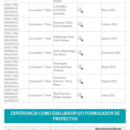
Yaneth
UNIV. NAC.
CACERES
HERMILIO
Licenciado / Título
COTRINA
Mayo 2014
VALDIZAN
Jackeline
HUANUCO
UNIV. NAC.
HERMILIO
Espinoza Calvo,
Licenciado / Título
Febrero 2011
VALDIZAN
David Alejandro
HUANUCO
UNIV. NAC.
HERMILIO
Saldarriaga Silva,
Licenciado / Título
Agosto 2015
VALDIZAN
José Enrique
HUANUCO
UNIV. NAC.
HERMILIO
Antón Montenegro,
Licenciado / Título
Diciembre 2015
VALDIZAN
Ana María
HUANUCO
UNIV. NAC.
Domínguez
HERMILIO
Licenciado / Título
Chinchayhuara,
Marzo 2015
VALDIZAN
Teolinda
HUANUCO
UNIV. NAC.
Pacherres
HERMILIO
Licenciado / Título
Ramírez, Rosa
Agosto 2014
VALDIZAN
Melva
HUANUCO
UNIV. NAC.
HERMILIO
Vara Ramírez,
Licenciado / Título
Junio 2015
VALDIZAN
Walter Orlando
HUANUCO
EXPERIENCIA COMO EVALUADOR Y/O FORMULADOR DE
PROYECTOS
Metodología
Monto