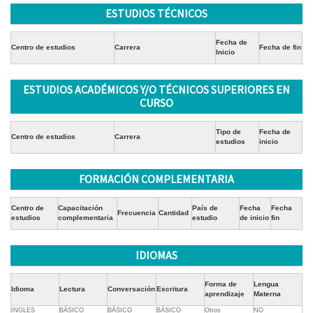
ESTUDIOS TÉCNICOS
Fecha de
Centro de estudios
Carrera
Fecha de fin
Inicio
ESTUDIOS ACADÉMICOS Y/O TÉCNICOS SUPERIORES EN
CURSO
Tipo de
Fecha de
Centro de estudios
Carrera
estudios
inicio
FORMACIÓN COMPLEMENTARIA
Centro de
Capacitación
País de
Fecha
Fecha
Frecuencia
Cantidad
estudios
complementaria
estudio
de inicio
fin
IDIOMAS
Forma de
Lengua
Idioma
Lectura
Conversación
Escritura
aprendizaje
Materna
INGLES
BÁSICO
BÁSICO
BÁSICO
Otros
NO