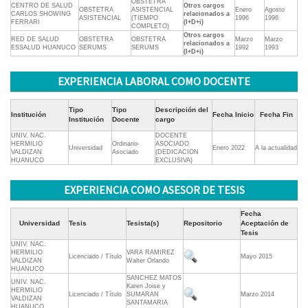
OBSTETRA
CENTRO DE SALUD
Otros cargos
OBSTETRA
ASISTENCIAL
Enero
Agosto
CARLOS SHOWING
relacionados a
ASISTENCIAL
(TIEMPO
1996
1996
FERRARI
(I+D+i)
COMPLETO)
Otros cargos
RED DE SALUD
OBSTETRA
OBSTETRA
Marzo
Marzo
relacionados a
ESSALUD HUANUCO
SERUMS
SERUMS
1992
1993
(I+D+i)
EXPERIENCIA LABORAL COMO DOCENTE
Tipo
Tipo
Descripción del
Institución
Fecha Inicio
Fecha Fin
Institución
Docente
cargo
UNIV. NAC.
DOCENTE
HERMILIO
Ordinario-
ASOCIADO
Universidad
Enero 2022
A la actualidad
VALDIZAN
Asociado
(DEDICACION
HUANUCO
EXCLUSIVA)
EXPERIENCIA COMO ASESOR DE TESIS
Fecha
Universidad
Tesis
Tesista(s)
Repositorio
Aceptación de
Tesis
UNIV. NAC.
HERMILIO
VARA RAMIREZ
Licenciado / Título
Mayo 2015
VALDIZAN
Walter Orlando
HUANUCO
SANCHEZ MATOS
UNIV. NAC.
Karen Joise y
HERMILIO
Licenciado / Título
SUMARAN
Marzo 2014
VALDIZAN
SANTAMARIA
HUANUCO