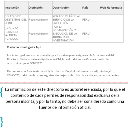
Institución
Distinción
Descripción
País
Web Referencia
COLEGIO DE
POR LOS 25 AÑOS AL
OBSTETRAS DEL
Reconocimiento
SERVICIO DE LA
PERÚ
PERU
PROFESIÓN
POR LA
UNIV. NAC.
ORGANIZACIÓN Y
HERMILIO
Reconocimiento
EJECUCIÓN DE LA
PERÚ
VALDIZAN
JORNADA DE
HUANUCO
INVESTIGACIÓN
Contactar investigador Aquí
Los investigadores son responsables por los datos que consignen en la ficha personal del
Directorio Nacional de Investigadores en CTeI, la cual podrá ser verificada en cualquier
oportunidad por el CONCYTEC.
De comprobarse fraude o falsedad de la información y/o los documentos adjuntados, el
CONCYTEC, podrá dar de baja el registro, sin perjuicio de iniciar las acciones, correspondientes.
{
La información de este directorio es autoreferenciada, por lo que el
contenido de cada perfil es de responsabilidad exclusiva de la
persona inscrita; y por lo tanto, no debe ser considerado como una
fuente de información oficial.
}