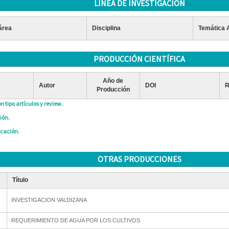
LÍNEA DE INVESTIGACIÓN
área
Disciplina
Temática 
PRODUCCIÓN CIENTÍFICA
Año de
Autor
DOI
R
Producción
n tipo artículos y review.
ión.
icación.
OTRAS PRODUCCIONES
Título
INVESTIGACION VALDIZANA
REQUERIMIENTO DE AGUA POR LOS CULTIVOS