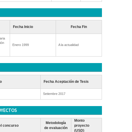
Fecha Inicio
Fecha Fin
aria
ión
Enero 1999
A la actualidad
o
Fecha Aceptación de Tesis
Setiembre 2017
OYECTOS
Monto
Metodología
l concurso
proyecto
de evaluación
(USD)