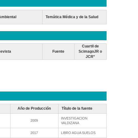
Ambiental
Temática Médica y de la Salud
Cuartil de
evista
Fuente
ScimagoJR o
JCR*
Año de Producción
Título de la fuente
INVESTIGACION
2009
VALDIZANA
2017
LIBRO AGUA SUELOS