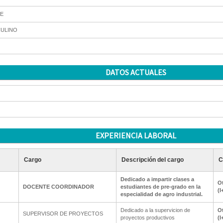
E
ULINO
DATOS ACTUALES
EXPERIENCIA LABORAL
Cargo
Descripción del cargo
C
Dedicado a impartir clases a
Ot
DOCENTE COORDINADOR
estudiantes de pre-grado en la
(I
especialidad de agro industrial.
Dedicado a la supervicion de
Ot
SUPERVISOR DE PROYECTOS
proyectos productivos
(I