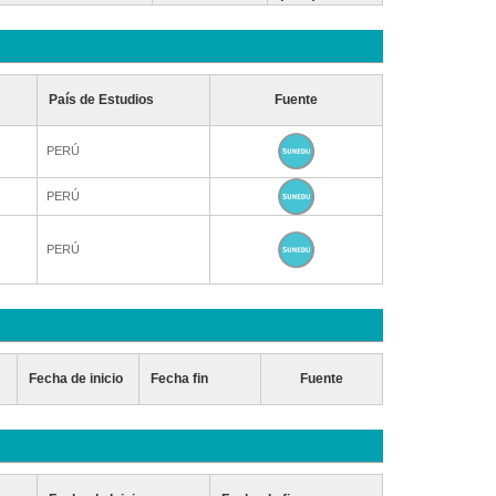
País de Estudios
Fuente
PERÚ
PERÚ
PERÚ
Fecha de inicio
Fecha fin
Fuente