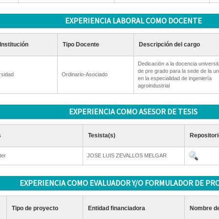
EXPERIENCIA LABORAL COMO DOCENTE
Institución
Tipo Docente
Descripción del cargo
Dedicación a la docencia universit
de pre grado para la sede de la un
rsidad
Ordinario-Asociado
en la especialidad de ingeniería
agroindustrial
EXPERIENCIA COMO ASESOR DE TESIS
s
Tesista(s)
Repositori
ter
JOSE LUIS ZEVALLOS MELGAR
EXPERIENCIA COMO EVALUADOR Y/O FORMULADOR DE PR
Tipo de proyecto
Entidad financiadora
Nombre de