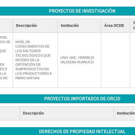
PROYECTOS DE INVESTIGACIÓN
Descripción
Institución
Área OCDE
NIVEL
OS DE
NIVEL DE
CONOCIMIENTOS DE
QUE
LOS FACTORES
TECNOLÓGICOS QUE
UNIV. NAC. HERMILIO
INCIDEN EN LA
VALDIZAN HUANUCO
EN
OBTENCIÓN DE
ES E
SUBPRODUCTOS EN
N LA
LOS PRODUCTORES E
S DE
PAPAS NATIVAS
PROYECTOS IMPORTADOS DE ORCID
Descripción
Institución
DERECHOS DE PROPIEDAD INTELECTUAL