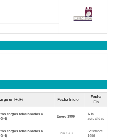
Fecha
argo en I+d+i
Fecha Inicio
Fin
ros cargos relacionados a
A la
Enero 1999
+D+i)
actualidad
ros cargos relacionados a
Setiembre
Junio 1987
+D+i)
1996