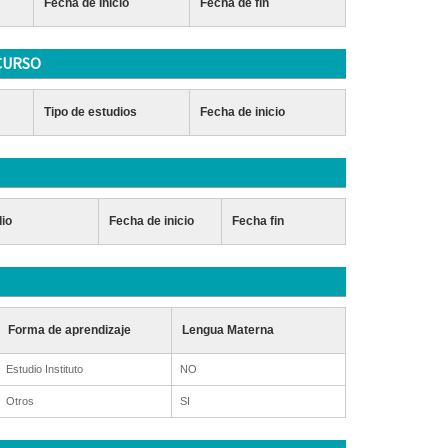
Fecha de Inicio
Fecha de fin
CURSO
Tipo de estudios
Fecha de inicio
dio
Fecha de inicio
Fecha fin
Forma de aprendizaje
Lengua Materna
Estudio Instituto
NO
Otros
SI