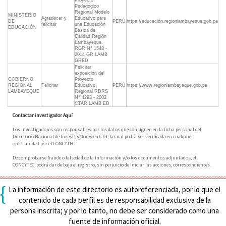
Proyecto
Pedagógico
Regional Modelo
MINISTERIO
Agradecer y
Educativo para
DE
PERÚ
https://educación.regionlambayeque.gob.pe
felicitar
una Educación
EDUCACIÓN
Básica de
Calidad Región
Lambayeque.
RGR N° 1548 -
2014 GR LAMB
GRED
Felicitar
exposición del
GOBIERNO
Proyecto
REGIONAL
Felicitar
Educativo
PERÚ
https://www.regionlambayeque.gob.pe
LAMBAYEQUE
Regional RDRS
N° 4293 - 2002
CTAR LAMB ED
Contactar investigador Aquí
Los investigadores son responsables por los datos que consignen en la ficha personal del
Directorio Nacional de Investigadores en CTeI, la cual podrá ser verificada en cualquier
oportunidad por el CONCYTEC.
De comprobarse fraude o falsedad de la información y/o los documentos adjuntados, el
CONCYTEC, podrá dar de baja el registro, sin perjuicio de iniciar las acciones, correspondientes.
{
La información de este directorio es autoreferenciada, por lo que el
contenido de cada perfil es de responsabilidad exclusiva de la
persona inscrita; y por lo tanto, no debe ser considerado como una
fuente de información oficial.