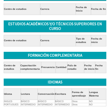
Fecha de
Centro de estudios
Carrera
Fecha de fin
Inicio
ESTUDIOS ACADÉMICOS Y/O TÉCNICOS SUPERIORES EN
CURSO
Tipo de
Fecha de
Centro de estudios
Carrera
estudios
inicio
FORMACIÓN COMPLEMENTARIA
Centro de
Capacitación
País de
Fecha
Fecha
Frecuencia
Cantidad
estudios
complementaria
estudio
de inicio
fin
IDIOMAS
Forma de
Lengua
Idioma
Lectura
Conversación
Escritura
aprendizaje
Materna
INGLES
BÁSICO
BÁSICO
BÁSICO
Otros
NO
PORTUGUES
INTERMEDIO
INTERMEDIO
INTERMEDIO
Otros
NO