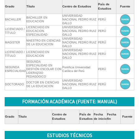
País de
Grado
Título
Centro de Estudios
Fuente
Estudios
UNIVERSIDAD
BACHILLER EN
BACHILLER
NACIONAL PEDRO RUIZ
PERÚ
EDUCACION
GALLO
LICENCIADO EN
UNIVERSIDAD
LICENCIADO /
EDUCACION.
NACIONAL PEDRO RUIZ
PERÚ
TÍTULO
ESPECIALIDAD:
GALLO
UNIVERSIDAD
MAESTRO EN CIENCIAS
MAGISTER
NACIONAL PEDRO RUIZ
PERÚ
DE LA EDUCACION
GALLO
UNIVERSIDAD
LICENCIADO /
LICENCIADO EN
NACIONAL PEDRO RUIZ
PERÚ
TÍTULO
EDUCACION
GALLO
SEGUNDA
ESPECIALIDAD EN
SEGUNDA
Pontificia Universidad
GESTIÓN ESCOLAR CON
PERÚ
ESPECIALIDAD
Católica del Perú
LIDERAZGO
PEDAGÓGICO
UNIVERSIDAD
DOCTOR EN CIENCIAS
DOCTORADO
NACIONAL PEDRO RUIZ
PERÚ
DE LA EDUCACION
GALLO
FORMACIÓN ACADÉMICA (FUENTE: MANUAL)
Centro de
País de
Fecha
Fecha
Grado
Título
Fuente
Estudios
Estudios
de inicio
fin
ESTUDIOS TÉCNICOS