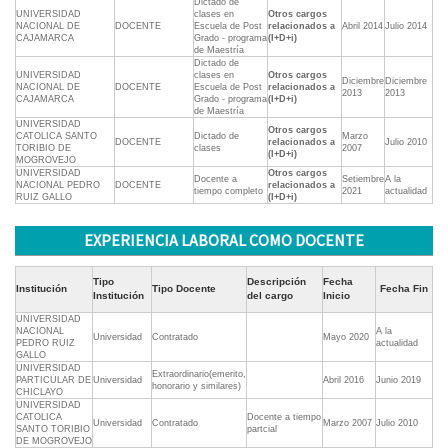
Dictado de
UNIVERSIDAD
clases en
Otros cargos
NACIONAL DE
DOCENTE
Escuela de Post
relacionados a
Abril 2014
Julio 2014
CAJAMARCA
Grado - programa
(I+D+i)
de Maestría
Dictado de
UNIVERSIDAD
clases en
Otros cargos
Diciembre
Diciembre
NACIONAL DE
DOCENTE
Escuela de Post
relacionados a
2013
2013
CAJAMARCA
Grado - programa
(I+D+i)
de Maestría
UNIVERSIDAD
Otros cargos
CATOLICA SANTO
Dictado de
Marzo
DOCENTE
relacionados a
Julio 2010
TORIBIO DE
clases
2007
(I+D+i)
MOGROVEJO
UNIVERSIDAD
Otros cargos
Docente a
Setiembre
A la
NACIONAL PEDRO
DOCENTE
relacionados a
tiempo completo
2021
actualidad
RUIZ GALLO
(I+D+i)
EXPERIENCIA LABORAL COMO DOCENTE
Tipo
Descripción
Fecha
Institución
Tipo Docente
Fecha Fin
Institución
del cargo
Inicio
UNIVERSIDAD
NACIONAL
A la
Universidad
Contratado
Mayo 2020
PEDRO RUIZ
actualidad
GALLO
UNIVERSIDAD
Extraordinario(emerito,
PARTICULAR DE
Universidad
Abril 2016
Junio 2019
honorario y similares)
CHICLAYO
UNIVERSIDAD
CATOLICA
Docente a tiempo
Universidad
Contratado
Marzo 2007
Julio 2010
SANTO TORIBIO
partcial
DE MOGROVEJO