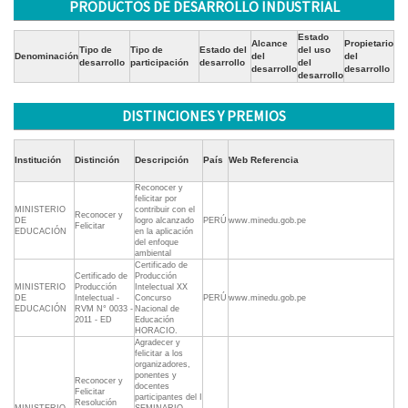
PRODUCTOS DE DESARROLLO INDUSTRIAL
Estado
Alcance
Propietario
Tipo de
Tipo de
Estado del
del uso
Denominación
del
del
desarrollo
participación
desarrollo
del
desarrollo
desarrollo
desarrollo
DISTINCIONES Y PREMIOS
Institución
Distinción
Descripción
País
Web Referencia
Reconocer y
felicitar por
MINISTERIO
contribuir con el
Reconocer y
DE
logro alcanzado
PERÚ
www.minedu.gob.pe
Felicitar
EDUCACIÓN
en la aplicación
del enfoque
ambiental
Certificado de
Certificado de
Producción
MINISTERIO
Producción
Intelectual XX
DE
Intelectual -
Concurso
PERÚ
www.minedu.gob.pe
EDUCACIÓN
RVM N° 0033 -
Nacional de
2011 - ED
Educación
HORACIO.
Agradecer y
felicitar a los
organizadores,
ponentes y
Reconocer y
docentes
Felicitar
participantes del I
Resolución