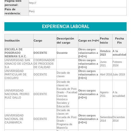
Pagina web
http://
personal:
Pais de
Perú
residencia:
EXPERIENCIA LABORAL
Descripción
Fecha
Fecha
Institución
Cargo
Cargo en I+d+i
del cargo
Inicio
Fin
ESCUELA DE
Otros cargos
Octubre
A la
POSGRADO
DOCENTE
Docente
relacionados a
2023
actualidad
NEWMAN S.A.C.
(I+D+i)
UNIVERSIDAD SAN
COORDINADOR
Otros cargos
Junio
Febrero
IGNACIO DE LOYOLA
DE PROCESOS
relacionados a
2021
2024
S.A
DE CALIDAD
(I+D+i)
UNIVERSIDAD
Otros cargos
Dictado de
PARTICULAR DE
DOCENTE
relacionados a
Abril 2016
Julio 2019
clases
CHICLAYO
(I+D+i)
Dictado de
clases en
Escuela de Post
UNIVERSIDAD
Otros cargos
Grado - Facultad
Agosto
A la
NACIONAL PEDRO
DOCENTE
relacionados a
Ciencias
2011
actualidad
RUIZ GALLO
(I+D+i)
Histórico
Sociales y
Educación
Dictado de
clases en
UNIVERSIDAD
Otros cargos
Escuela de Post
Setiembre
Diciembre
NACIONAL DE
DOCENTE
relacionados a
Grado -
2014
2014
CAJAMARCA
(I+D+i)
Programa de
Maestría