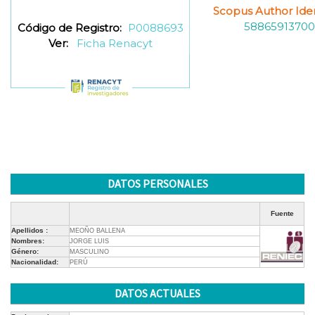
Scopus Author Ident
58865913700
Código de Registro:
P0088693
Ver:
Ficha Renacyt
DATOS PERSONALES
Fuente
Apellidos :
MEOÑO BALLENA
Nombres:
JORGE LUIS
Género:
MASCULINO
Nacionalidad:
PERÚ
DATOS ACTUALES