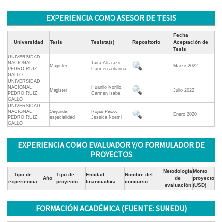
EXPERIENCIA COMO ASESOR DE TESIS
Fecha
Universidad
Tesis
Tesista(s)
Repositorio
Aceptación de
Tesis
UNIVERSIDAD
NACIONAL
Taira Alcarazo,
Magister
Marzo 2022
PEDRO RUIZ
Carmen Johanna
GALLO
UNIVERSIDAD
NACIONAL
Huanilo Morillo,
Magister
Julio 2022
PEDRO RUIZ
Carmen Isabe
GALLO
UNIVERSIDAD
NACIONAL
Segunda
Rojas Paico,
Enero 2020
PEDRO RUIZ
especialidad
Jessica Noemi
GALLO
EXPERIENCIA COMO EVALUADOR Y/O FORMULADOR DE
PROYECTOS
Metodología
Monto
Tipo de
Tipo de
Entidad
Nombre del
Ańo
de
proyecto
experiencia
proyecto
financiadora
concurso
evaluación
(USD)
FORMACIÓN ACADÉMICA (FUENTE: SUNEDU)