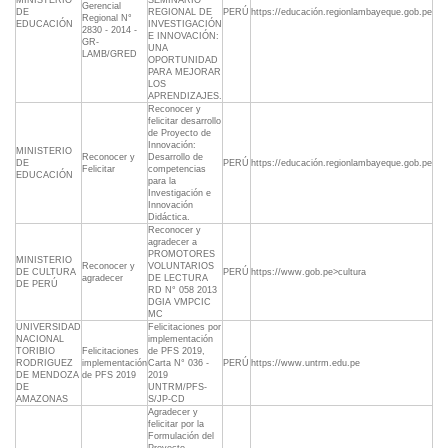
MINISTERIO
SEMINARIO
Gerencial
DE
REGIONAL DE
PERÚ
https://educación.regionlambayeque.gob.pe
Regional N°
EDUCACIÓN
INVESTIGACIÓN
2830 - 2014 -
E INNOVACIÓN:
GR-
UNA
LAMB/GRED
OPORTUNIDAD
PARA MEJORAR
LOS
APRENDIZAJES.
Reconocer y
felicitar desarrollo
de Proyecto de
Innovación:
MINISTERIO
Reconocer y
Desarrollo de
DE
PERÚ
https://educación.regionlambayeque.gob.pe
Felicitar
competencias
EDUCACIÓN
para la
Investigación e
Innovación
Didáctica.
Reconocer y
agradecer a
PROMOTORES
MINISTERIO
Reconocer y
VOLUNTARIOS
DE CULTURA
PERÚ
https://www.gob.pe>cultura
agradecer
DE LECTURA
DE PERÚ
RD N° 058 2013
DGIA VMPCIC
MC
UNIVERSIDAD
Felicitaciones por
NACIONAL
implementación
TORIBIO
Felicitaciones
de PFS 2019,
RODRIGUEZ
implementación
Carta N° 036 -
PERÚ
https://www.untrm.edu.pe
DE MENDOZA
de PFS 2019
2019
DE
UNTRM/PFS-
AMAZONAS
S/JP-CD
Agradecer y
felicitar por la
Formulación del