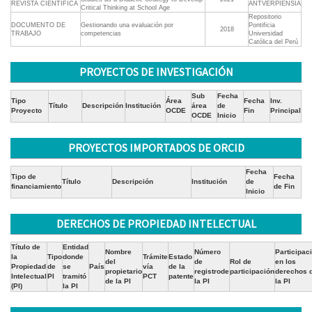
REVISTA CIENTÍFICA
ANTVERPIENSIA
Critical Thinking at School Age
Repositorio
DOCUMENTO DE
Gestionando una evaluación por
Pontificia
2018
TRABAJO
competencias
Universidad
Católica del Perú
PROYECTOS DE INVESTIGACIÓN
Sub
Fecha
Tipo
Área
Fecha
Inv.
Título
Descripción
Institución
área
de
Proyecto
OCDE
Fin
Principal
OCDE
Inicio
PROYECTOS IMPORTADOS DE ORCID
Fecha
Tipo de
Fecha
Título
Descripción
Institución
de
financiamiento
de Fin
Inicio
DERECHOS DE PROPIEDAD INTELECTUAL
Título de
Entidad
Nombre
Número
Participac
la
Tipo
donde
Trámite
Estado
del
de
Rol de
en los
Propiedad
de
se
País
vía
de la
propietario
registrode
participación
derechos 
Intelectual
PI
tramitó
PCT
patente
de la PI
la PI
la PI
(PI)
la PI