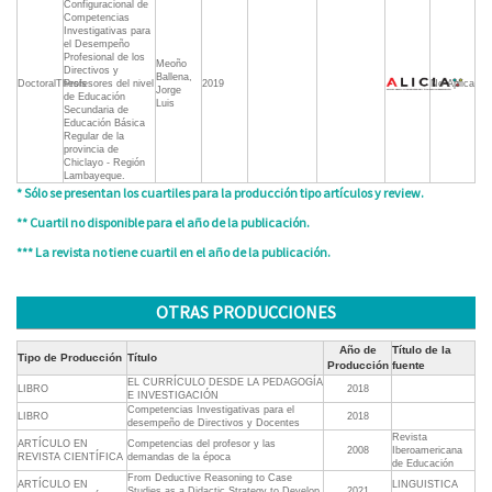
Configuracional de
Competencias
Investigativas para
el Desempeño
Profesional de los
Meoño
Directivos y
Ballena,
DoctoralThesis
Profesores del nivel
2019
No Aplica
Jorge
de Educación
Luis
Secundaria de
Educación Básica
Regular de la
provincia de
Chiclayo - Región
Lambayeque.
* Sólo se presentan los cuartiles para la producción tipo artículos y review.
** Cuartil no disponible para el año de la publicación.
*** La revista no tiene cuartil en el año de la publicación.
OTRAS PRODUCCIONES
Año de
Título de la
Tipo de Producción
Título
Producción
fuente
EL CURRÍCULO DESDE LA PEDAGOGÍA
LIBRO
2018
E INVESTIGACIÓN
Competencias Investigativas para el
LIBRO
2018
desempeño de Directivos y Docentes
Revista
ARTÍCULO EN
Competencias del profesor y las
2008
Iberoamericana
REVISTA CIENTÍFICA
demandas de la época
de Educación
From Deductive Reasoning to Case
ARTÍCULO EN
LINGUISTICA
Studies as a Didactic Strategy to Develop
2021