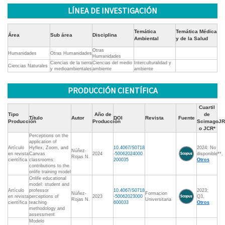
LÍNEA DE INVESTIGACIÓN
Temática
Temática Médica
Área
Sub área
Disciplina
Ambiental
y de la Salud
Otras
Humanidades
Otras Humanidades
Humanidades
Ciencias de la tierra
Ciencias del medio
Interculturalidad y
Ciencias Naturales
y medioambientales
ambiente
ambiente
PRODUCCIÓN CIENTÍFICA
Cuartil
Tipo
Año de
de
Título
Autor
DOI
Revista
Fuente
Producción
Producción
ScimagoJR
o JCR*
Perceptions on the
application of
Artículo
Hyflex, Zoom, and
10.4067/S0718
2024: No
Núñez-
en revista
Canvas
2024
-50062024000
disponible**,
Rojas N.
científica
classrooms:
200035
Otros
contributions to the
onlife training model
Onlife educational
model: student and
Artículo
professor
10.4067/S0718
2023:
Núñez-
Formacion
en revista
perceptions of
2023
-50062023000
Q3,
Rojas N.
Universitaria
científica
teaching
600033
Otros
methodology and
assessment
Modelo