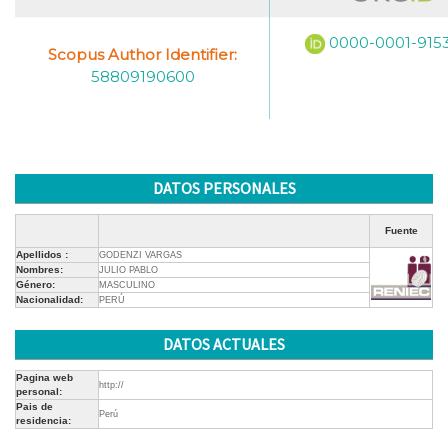
0000-0001-9153
Scopus Author Identifier:
58809190600
DATOS PERSONALES
Fuente
Apellidos :
GODENZI VARGAS
Nombres:
JULIO PABLO
Género:
MASCULINO
Nacionalidad:
PERÚ
DATOS ACTUALES
Pagina web
http://
personal:
Pais de
Perú
residencia: