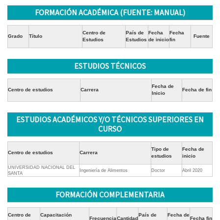
FORMACIÓN ACADÉMICA (FUENTE: MANUAL)
Centro de
País de
Fecha
Fecha
Grado
Título
Fuente
Estudios
Estudios
de inicio
fin
ESTUDIOS TÉCNICOS
Fecha de
Centro de estudios
Carrera
Fecha de fin
Inicio
ESTUDIOS ACADÉMICOS Y/O TÉCNICOS SUPERIORES EN
CURSO
Tipo de
Fecha de
Centro de estudios
Carrera
estudios
inicio
UNIVERSIDAD NACIONAL DEL
Ingeniería de Alimentos
Doctor
Abril 2020
SANTA
FORMACIÓN COMPLEMENTARIA
Centro de
Capacitación
País de
Fecha de
Frecuencia
Cantidad
Fecha fin