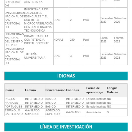
2020
2020
CRISTOBAL
ALIMENTARIA
DH
IMPORTANCIA DE
UNIVERSIDAD
LOS ACEITES
NACIONAL DE
ESENCIALES Y EL
Setiembre
Setiembre
SAN
USO DE LA
DIAS
2
Perú
2020
2020
CRISTOBAL
MICROCAPSULACIÓN
DH
COMO ALTERNATIVA
TECNOLÍOGICA
UNIVERSIDAD
DIDÁCTICA DE LA
NACIONAL
Enero
Febrero
COMPETENCIA
HORAS
240
Perú
DEL CENTRO
2022
2022
DIGITAL DOCENTE
DEL PERU
UNIVERSIDAD
NACIONAL DE
TUTORÍA
Setiembre
Setiembre
SAN
DIAS
3
Perú
UNIVERSITARIA
2023
2023
CRISTOBAL
DH
IDIOMAS
Forma de
Lengua
Idioma
Lectura
Conversación
Escritura
aprendizaje
Materna
INGLES
INTERMEDIO
BÁSICO
INTERMEDIO
Estudio Instituto
NO
FRANCES
INTERMEDIO
BÁSICO
INTERMEDIO
Estudio Instituto
NO
PORTUGUES
INTERMEDIO
BÁSICO
INTERMEDIO
Estudio Instituto
NO
ESPAÑOL O
AVANZADO
AVANZADO
AVANZADO
Autodidacta
SI
CASTELLANO
SUPERIOR
SUPERIOR
LÍNEA DE INVESTIGACIÓN