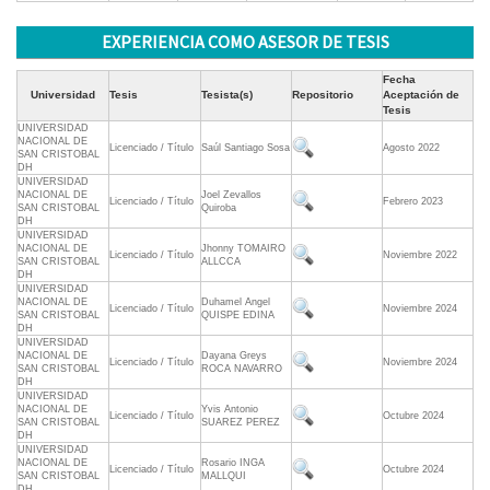
EXPERIENCIA COMO ASESOR DE TESIS
Fecha
Universidad
Tesis
Tesista(s)
Repositorio
Aceptación de
Tesis
UNIVERSIDAD
NACIONAL DE
Licenciado / Título
Saúl Santiago Sosa
Agosto 2022
SAN CRISTOBAL
DH
UNIVERSIDAD
NACIONAL DE
Joel Zevallos
Licenciado / Título
Febrero 2023
SAN CRISTOBAL
Quiroba
DH
UNIVERSIDAD
NACIONAL DE
Jhonny TOMAIRO
Licenciado / Título
Noviembre 2022
SAN CRISTOBAL
ALLCCA
DH
UNIVERSIDAD
NACIONAL DE
Duhamel Angel
Licenciado / Título
Noviembre 2024
SAN CRISTOBAL
QUISPE EDINA
DH
UNIVERSIDAD
NACIONAL DE
Dayana Greys
Licenciado / Título
Noviembre 2024
SAN CRISTOBAL
ROCA NAVARRO
DH
UNIVERSIDAD
NACIONAL DE
Yvis Antonio
Licenciado / Título
Octubre 2024
SAN CRISTOBAL
SUAREZ PEREZ
DH
UNIVERSIDAD
NACIONAL DE
Rosario INGA
Licenciado / Título
Octubre 2024
SAN CRISTOBAL
MALLQUI
DH