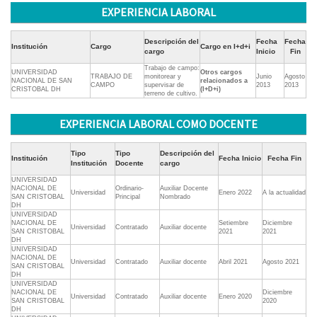
EXPERIENCIA LABORAL
Descripción del
Fecha
Fecha
Institución
Cargo
Cargo en I+d+i
cargo
Inicio
Fin
Trabajo de campo:
UNIVERSIDAD
Otros cargos
TRABAJO DE
monitorear y
Junio
Agosto
NACIONAL DE SAN
relacionados a
CAMPO
supervisar de
2013
2013
CRISTOBAL DH
(I+D+i)
terreno de cultivo.
EXPERIENCIA LABORAL COMO DOCENTE
Tipo
Tipo
Descripción del
Institución
Fecha Inicio
Fecha Fin
Institución
Docente
cargo
UNIVERSIDAD
NACIONAL DE
Ordinario-
Auxiliar Docente
Universidad
Enero 2022
A la actualidad
SAN CRISTOBAL
Principal
Nombrado
DH
UNIVERSIDAD
NACIONAL DE
Setiembre
Diciembre
Universidad
Contratado
Auxiliar docente
SAN CRISTOBAL
2021
2021
DH
UNIVERSIDAD
NACIONAL DE
Universidad
Contratado
Auxiliar docente
Abril 2021
Agosto 2021
SAN CRISTOBAL
DH
UNIVERSIDAD
NACIONAL DE
Diciembre
Universidad
Contratado
Auxiliar docente
Enero 2020
SAN CRISTOBAL
2020
DH