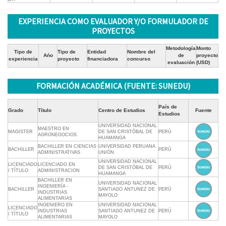
EXPERIENCIA COMO EVALUADOR Y/O FORMULADOR DE
PROYECTOS
Metodología
Monto
Tipo de
Tipo de
Entidad
Nombre del
Ańo
de
proyecto
experiencia
proyecto
financiadora
concurso
evaluación
(USD)
FORMACIÓN ACADÉMICA (FUENTE: SUNEDU)
País de
Grado
Título
Centro de Estudios
Fuente
Estudios
UNIVERSIDAD NACIONAL
MAESTRO EN
MAGISTER
DE SAN CRISTÓBAL DE
PERÚ
AGRONEGOCIOS
HUAMANGA
BACHILLER EN CIENCIAS
UNIVERSIDAD PERUANA
BACHILLER
PERÚ
ADMINISTRATIVAS
UNIÓN
UNIVERSIDAD NACIONAL
LICENCIADO
LICENCIADO EN
DE SAN CRISTÓBAL DE
PERÚ
/ TÍTULO
ADMINISTRACION
HUAMANGA
BACHILLER EN
UNIVERSIDAD NACIONAL
INGENIERÍA -
BACHILLER
SANTIAGO ANTUNEZ DE
PERÚ
INDUSTRIAS
MAYOLO
ALIMENTARIAS
INGENIERO EN
UNIVERSIDAD NACIONAL
LICENCIADO
INDUSTRIAS
SANTIAGO ANTUNEZ DE
PERÚ
/ TÍTULO
ALIMENTARIAS
MAYOLO