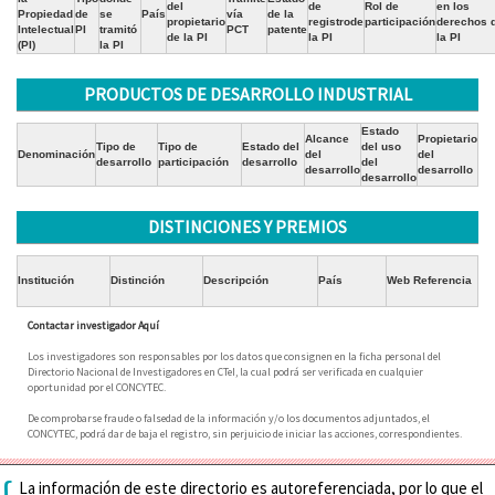
del
de
Rol de
en los
Propiedad
de
se
País
vía
de la
propietario
registrode
participación
derechos 
Intelectual
PI
tramitó
PCT
patente
de la PI
la PI
la PI
(PI)
la PI
PRODUCTOS DE DESARROLLO INDUSTRIAL
Estado
Alcance
Propietario
Tipo de
Tipo de
Estado del
del uso
Denominación
del
del
desarrollo
participación
desarrollo
del
desarrollo
desarrollo
desarrollo
DISTINCIONES Y PREMIOS
Institución
Distinción
Descripción
País
Web Referencia
Contactar investigador Aquí
Los investigadores son responsables por los datos que consignen en la ficha personal del
Directorio Nacional de Investigadores en CTeI, la cual podrá ser verificada en cualquier
oportunidad por el CONCYTEC.
De comprobarse fraude o falsedad de la información y/o los documentos adjuntados, el
CONCYTEC, podrá dar de baja el registro, sin perjuicio de iniciar las acciones, correspondientes.
La información de este directorio es autoreferenciada, por lo que el