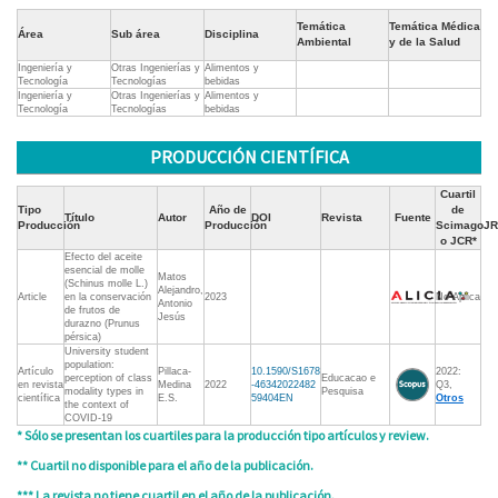
Temática
Temática Médica
Área
Sub área
Disciplina
Ambiental
y de la Salud
Ingeniería y
Otras Ingenierías y
Alimentos y
Tecnología
Tecnologías
bebidas
Ingeniería y
Otras Ingenierías y
Alimentos y
Tecnología
Tecnologías
bebidas
PRODUCCIÓN CIENTÍFICA
Cuartil
Tipo
Año de
de
Título
Autor
DOI
Revista
Fuente
Producción
Producción
ScimagoJR
o JCR*
Efecto del aceite
esencial de molle
Matos
(Schinus molle L.)
Alejandro,
Article
en la conservación
2023
No Aplica
Antonio
de frutos de
Jesús
durazno (Prunus
pérsica)
University student
population:
Artículo
Pillaca-
10.1590/S1678
2022:
perception of class
Educacao e
en revista
Medina
2022
-46342022482
Q3,
modality types in
Pesquisa
científica
E.S.
59404EN
Otros
the context of
COVID-19
* Sólo se presentan los cuartiles para la producción tipo artículos y review.
** Cuartil no disponible para el año de la publicación.
*** La revista no tiene cuartil en el año de la publicación.