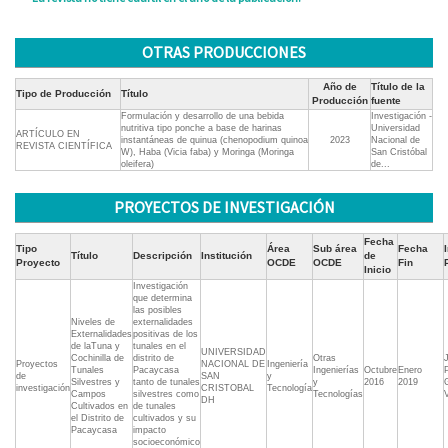
OTRAS PRODUCCIONES
Año de
Título de la
Tipo de Producción
Título
Producción
fuente
Formulación y desarrollo de una bebida
Investigación -
nutritiva tipo ponche a base de harinas
Universidad
ARTÍCULO EN
instantáneas de quinua (chenopodium quinoa
2023
Nacional de
REVISTA CIENTÍFICA
W), Haba (Vicia faba) y Moringa (Moringa
San Cristóbal
oleifera)
de...
PROYECTOS DE INVESTIGACIÓN
Fecha
Tipo
Área
Sub área
Fecha
Título
Descripción
Institución
de
Proyecto
OCDE
OCDE
Fin
Inicio
Investigación
que determina
las posibles
Niveles de
externalidades
Externalidades
positivas de los
de laTuna y
tunales en el
UNIVERSIDAD
Cochinilla de
distrito de
Otras
Proyectos
NACIONAL DE
Ingeniería
Tunales
Pacaycasa
Ingenierías
Octubre
Enero
de
SAN
y
Silvestres y
tanto de tunales
y
2016
2019
investigación
CRISTOBAL
Tecnología
Campos
silvestres como
Tecnologías
DH
Cultivados en
de tunales
el Distrito de
cultivados y su
Pacaycasa
impacto
socioeconómico