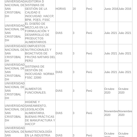
UNIVERSIDAD
AUDITORIA D
NACIONAL DE
SISTEMAS DE
SAN
GESTIÓN DE LA
HORAS
20
Perú
Junio 2016
Julio 2016
CRISTOBAL
CALIDAD E
DH
INOCUIDAD: HACCP,
BPM, POES, FSSC
EL DISEÑO DE
UNIVERSIDAD
MEZCLAS EN LA
NACIONAL DE
FORMULACIÓN Y
SAN
DIAS
3
Perú
Julio 2021
Julio 2021
DESARROLLO DE
CRISTOBAL
PRODUCTOS
DH
ALIMENTARIOS
UNIVERSIDAD
COMPUESTOS
NACIONAL DE
NUTRICIONALES Y
SAN
BIOACTIVOS DE
DIAS
3
Perú
Julio 2021
Julio 2021
CRISTOBAL
FRUTAS NATIVAS DEL
DH
PERÚ
UNIVERSIDAD
SISTEMAS DE
NACIONAL DE
GESTIÓN DE
SAN
DIAS
3
Perú
Julio 2021
Julio 2021
INOCUIDAD: NORMA
CRISTOBAL
FSSC 22000
DH
UNIVERSIDAD
NACIONAL DE
ALIMENTOS
Octubre
Octubre
SAN
DIAS
3
Perú
FUNCIONALES.
2020
2020
CRISTOBAL
DH
HIGIENE Y
UNIVERSIDAD
SANEAMIENTO,
NACIONAL DE
LEGISLACIÓN
Noviembre
Noviembre
SAN
ALIMENTARIA,
DIAS
3
Perú
2020
2020
CRISTOBAL
BUENAS PRÁCTICAS
DH
DE MANUFACTURA Y
HACCP
UNIVERSIDAD
NACIONAL DE
NANOTECNOLOGÍA
Octubre
Octubre
SAN
EN LA INDUSTRIA
DIAS
3
Perú