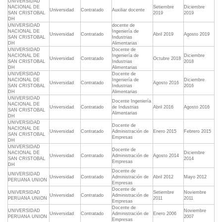
UNIVERSIDAD
NACIONAL DE
Setiembre
Diciembre
Universidad
Contratado
Auxiliar docente
SAN CRISTOBAL
2019
2019
DH
UNIVERSIDAD
docente de
NACIONAL DE
Ingeniería de
Universidad
Contratado
Abril 2019
Agosto 2019
SAN CRISTOBAL
Industrias
DH
Alimentarias
UNIVERSIDAD
Docente de
NACIONAL DE
Ingeniería de
Diciembre
Universidad
Contratado
Octubre 2018
SAN CRISTOBAL
Industrias
2018
DH
Alimentarias
UNIVERSIDAD
Docente de
NACIONAL DE
Ingeniería de
Diciembre
Universidad
Contratado
Agosto 2016
SAN CRISTOBAL
Industrias
2016
DH
Alimentarias
UNIVERSIDAD
Docente Ingeniería
NACIONAL DE
Universidad
Contratado
de Industrias
Abril 2016
Agosto 2016
SAN CRISTOBAL
Alimentarias
DH
UNIVERSIDAD
Docente de
NACIONAL DE
Universidad
Contratado
Administración de
Enero 2015
Febrero 2015
SAN CRISTOBAL
Empresas
DH
UNIVERSIDAD
Docente de
NACIONAL DE
Diciembre
Universidad
Contratado
Administración de
Agosto 2014
SAN CRISTOBAL
2014
Empresas
DH
Docente de
UNIVERSIDAD
Universidad
Contratado
Administración de
Abril 2012
Mayo 2012
PERUANA UNION
Empresas
Docente de
UNIVERSIDAD
Setiembre
Noviembre
Universidad
Contratado
Administración de
PERUANA UNION
2011
2011
Empresas
Docente de
UNIVERSIDAD
Noviembre
Universidad
Contratado
Administración de
Enero 2006
PERUANA UNION
2007
Empresas