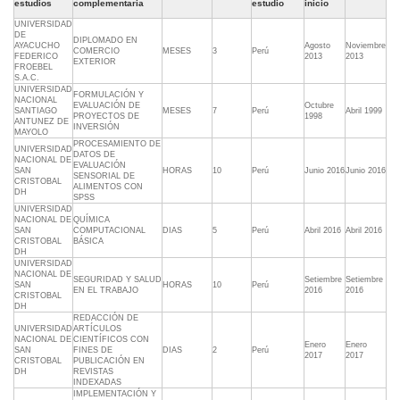
estudios
complementaria
estudio
inicio
UNIVERSIDAD
DE
DIPLOMADO EN
AYACUCHO
Agosto
Noviembre
COMERCIO
MESES
3
Perú
FEDERICO
2013
2013
EXTERIOR
FROEBEL
S.A.C.
UNIVERSIDAD
FORMULACIÓN Y
NACIONAL
EVALUACIÓN DE
Octubre
SANTIAGO
MESES
7
Perú
Abril 1999
PROYECTOS DE
1998
ANTUNEZ DE
INVERSIÓN
MAYOLO
PROCESAMIENTO DE
UNIVERSIDAD
DATOS DE
NACIONAL DE
EVALUACIÓN
SAN
HORAS
10
Perú
Junio 2016
Junio 2016
SENSORIAL DE
CRISTOBAL
ALIMENTOS CON
DH
SPSS
UNIVERSIDAD
NACIONAL DE
QUÍMICA
SAN
COMPUTACIONAL
DIAS
5
Perú
Abril 2016
Abril 2016
CRISTOBAL
BÁSICA
DH
UNIVERSIDAD
NACIONAL DE
SEGURIDAD Y SALUD
Setiembre
Setiembre
SAN
HORAS
10
Perú
EN EL TRABAJO
2016
2016
CRISTOBAL
DH
REDACCIÓN DE
UNIVERSIDAD
ARTÍCULOS
NACIONAL DE
CIENTÍFICOS CON
Enero
Enero
SAN
FINES DE
DIAS
2
Perú
2017
2017
CRISTOBAL
PUBLICACIÓN EN
DH
REVISTAS
INDEXADAS
IMPLEMENTACIÓN Y