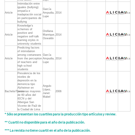
Intimidación entre
iguales (bullying):
García
empatía e
Article
Ampudia,
2014
No Aplica
inadaptación social
Lupe
en participantes de
bullying
Knowledge’s
schemes of
Orellana
positive and
Article
Manrique,
2014
No Aplica
negative self-talk
Oswaldo
learning styles in
university students
Predicting factors
of intimidation
among coetaneans
García
Article
from the perception
Ampudia,
2014
No Aplica
of teachers and
Lupe
high school
students
Prevalencia de los
niveles de
depresión en la
demencia tipo
Angulo
Alzheimer en
López,
BachelorThesis
personas mayores
2006
No Aplica
Janet
de 60 años del
Mabel
IECN y del
Albergue San
Vicente de Paúl de
la Ciudad de Lima
* Sólo se presentan los cuartiles para la producción tipo artículos y review.
** Cuartil no disponible para el año de la publicación.
*** La revista no tiene cuartil en el año de la publicación.