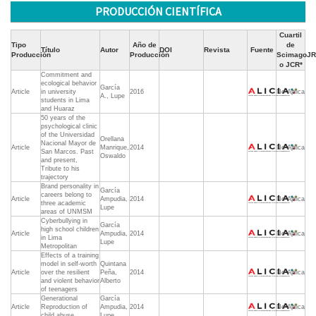
PRODUCCIÓN CIENTÍFICA
Cuartil
Tipo
Año de
de
Título
Autor
DOI
Revista
Fuente
Producción
Producción
ScimagoJR
o JCR*
Commitment and
ecological behavior
García
Article
in university
2016
No Aplica
A., Lupe
students in Lima
and Huaraz
50 years of the
psychological clinic
of the Universidad
Orellana
Nacional Mayor de
Article
Manrique,
2014
No Aplica
San Marcos. Past
Oswaldo
and present,
Tribute to his
trajectory
Brand personality in
García
careers belong to
Article
Ampudia,
2014
No Aplica
three academic
Lupe
areas of UNMSM
Cyberbullying in
García
high school children
Article
Ampudia,
2014
No Aplica
in Lima
Lupe
Metropolitan
Effects of a training
model in self-worth
Quintana
Article
over the resilient
Peña,
2014
No Aplica
and violent behavior
Alberto
of teenagers
Generational
García
Article
Reproduction of
Ampudia,
2014
No Aplica
child abuse
Lupe