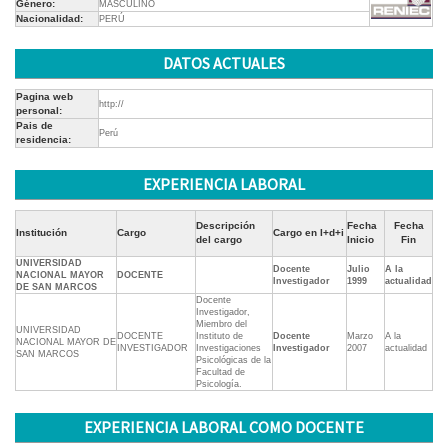
Género:
MASCULINO
Nacionalidad:
PERÚ
DATOS ACTUALES
Pagina web
http://
personal:
Pais de
Perú
residencia:
EXPERIENCIA LABORAL
Descripción
Fecha
Fecha
Institución
Cargo
Cargo en I+d+i
del cargo
Inicio
Fin
UNIVERSIDAD
Docente
Julio
A la
NACIONAL MAYOR
DOCENTE
Investigador
1999
actualidad
DE SAN MARCOS
Docente
Investigador,
Miembro del
UNIVERSIDAD
DOCENTE
Instituto de
Docente
Marzo
A la
NACIONAL MAYOR DE
INVESTIGADOR
Investigaciones
Investigador
2007
actualidad
SAN MARCOS
Psicológicas de la
Facultad de
Psicología.
EXPERIENCIA LABORAL COMO DOCENTE