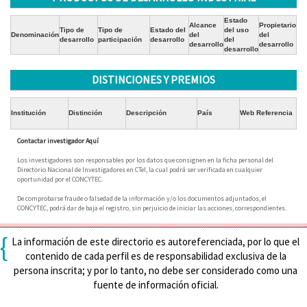
Estado
Alcance
Propietario
Tipo de
Tipo de
Estado del
del uso
Denominación
del
del
desarrollo
participación
desarrollo
del
desarrollo
desarrollo
desarrollo
DISTINCIONES Y PREMIOS
Institución
Distinción
Descripción
País
Web Referencia
Contactar investigador Aquí
Los investigadores son responsables por los datos que consignen en la ficha personal del
Directorio Nacional de Investigadores en CTeI, la cual podrá ser verificada en cualquier
oportunidad por el CONCYTEC.
De comprobarse fraude o falsedad de la información y/o los documentos adjuntados, el
CONCYTEC, podrá dar de baja el registro, sin perjuicio de iniciar las acciones, correspondientes.
{
La información de este directorio es autoreferenciada, por lo que el
contenido de cada perfil es de responsabilidad exclusiva de la
persona inscrita; y por lo tanto, no debe ser considerado como una
fuente de información oficial.