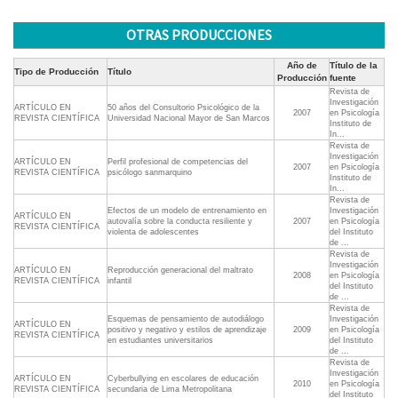
OTRAS PRODUCCIONES
Año de
Título de la
Tipo de Producción
Título
Producción
fuente
Revista de
Investigación
ARTÍCULO EN
50 años del Consultorio Psicológico de la
2007
en Psicología
REVISTA CIENTÍFICA
Universidad Nacional Mayor de San Marcos
Instituto de
In...
Revista de
Investigación
ARTÍCULO EN
Perfil profesional de competencias del
2007
en Psicología
REVISTA CIENTÍFICA
psicólogo sanmarquino
Instituto de
In...
Revista de
Efectos de un modelo de entrenamiento en
Investigación
ARTÍCULO EN
autovalía sobre la conducta resiliente y
2007
en Psicología
REVISTA CIENTÍFICA
violenta de adolescentes
del Instituto
de ...
Revista de
Investigación
ARTÍCULO EN
Reproducción generacional del maltrato
2008
en Psicología
REVISTA CIENTÍFICA
infantil
del Instituto
de ...
Revista de
Esquemas de pensamiento de autodiálogo
Investigación
ARTÍCULO EN
positivo y negativo y estilos de aprendizaje
2009
en Psicología
REVISTA CIENTÍFICA
en estudiantes universitarios
del Instituto
de ...
Revista de
Investigación
ARTÍCULO EN
Cyberbullying en escolares de educación
2010
en Psicología
REVISTA CIENTÍFICA
secundaria de Lima Metropolitana
del Instituto