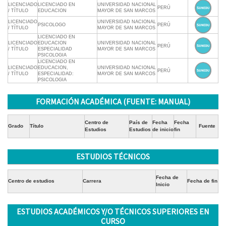
LICENCIADO
LICENCIADO EN
UNIVERSIDAD NACIONAL
PERÚ
/ TÍTULO
EDUCACION
MAYOR DE SAN MARCOS
LICENCIADO
UNIVERSIDAD NACIONAL
PSICOLOGO
PERÚ
/ TÍTULO
MAYOR DE SAN MARCOS
LICENCIADO EN
LICENCIADO
EDUCACION
UNIVERSIDAD NACIONAL
PERÚ
/ TÍTULO
ESPECIALIDAD
MAYOR DE SAN MARCOS
PSICOLOGIA
LICENCIADO EN
LICENCIADO
EDUCACION,
UNIVERSIDAD NACIONAL
PERÚ
/ TÍTULO
ESPECIALIDAD:
MAYOR DE SAN MARCOS
PSICOLOGIA
FORMACIÓN ACADÉMICA (FUENTE: MANUAL)
Centro de
País de
Fecha
Fecha
Grado
Título
Fuente
Estudios
Estudios
de inicio
fin
ESTUDIOS TÉCNICOS
Fecha de
Centro de estudios
Carrera
Fecha de fin
Inicio
ESTUDIOS ACADÉMICOS Y/O TÉCNICOS SUPERIORES EN
CURSO