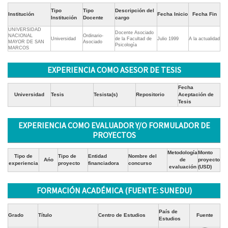
Tipo
Tipo
Descripción del
Institución
Fecha Inicio
Fecha Fin
Institución
Docente
cargo
UNIVERSIDAD
Docente Asociado
NACIONAL
Ordinario-
Universidad
de la Facultad de
Julio 1999
A la actualidad
MAYOR DE SAN
Asociado
Psicología
MARCOS
EXPERIENCIA COMO ASESOR DE TESIS
Fecha
Universidad
Tesis
Tesista(s)
Repositorio
Aceptación de
Tesis
EXPERIENCIA COMO EVALUADOR Y/O FORMULADOR DE
PROYECTOS
Metodología
Monto
Tipo de
Tipo de
Entidad
Nombre del
Ańo
de
proyecto
experiencia
proyecto
financiadora
concurso
evaluación
(USD)
FORMACIÓN ACADÉMICA (FUENTE: SUNEDU)
País de
Grado
Título
Centro de Estudios
Fuente
Estudios