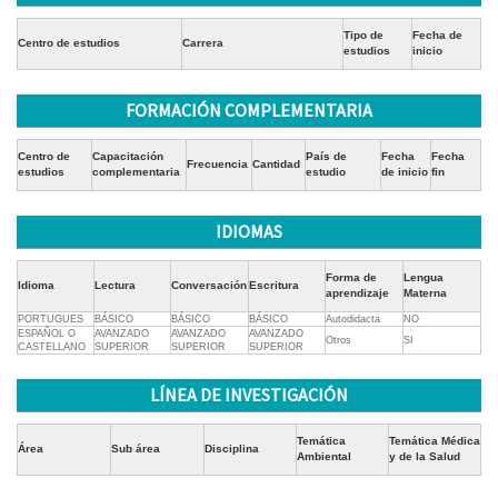
Tipo de
Fecha de
Centro de estudios
Carrera
estudios
inicio
FORMACIÓN COMPLEMENTARIA
Centro de
Capacitación
País de
Fecha
Fecha
Frecuencia
Cantidad
estudios
complementaria
estudio
de inicio
fin
IDIOMAS
Forma de
Lengua
Idioma
Lectura
Conversación
Escritura
aprendizaje
Materna
PORTUGUES
BÁSICO
BÁSICO
BÁSICO
Autodidacta
NO
ESPAÑOL O
AVANZADO
AVANZADO
AVANZADO
Otros
SI
CASTELLANO
SUPERIOR
SUPERIOR
SUPERIOR
LÍNEA DE INVESTIGACIÓN
Temática
Temática Médica
Área
Sub área
Disciplina
Ambiental
y de la Salud