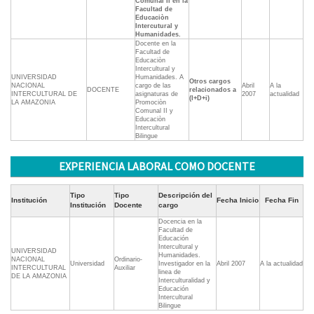
Comunal II en la
Facultad de
Educaciòn
Intercutural y
Humanidades.
Docente en la
Facultad de
Educaciòn
Intercultural y
UNIVERSIDAD
Humanidades. A
Otros cargos
NACIONAL
cargo de las
Abril
A la
DOCENTE
relacionados a
INTERCULTURAL DE
asignaturas de
2007
actualidad
(I+D+i)
LA AMAZONIA
Promociòn
Comunal II y
Educaciòn
Intercultural
Bilingue
EXPERIENCIA LABORAL COMO DOCENTE
Tipo
Tipo
Descripción del
Institución
Fecha Inicio
Fecha Fin
Institución
Docente
cargo
Docencia en la
Facultad de
Educación
Intercultural y
UNIVERSIDAD
Humanidades.
NACIONAL
Ordinario-
Universidad
Investigador en la
Abril 2007
A la actualidad
INTERCULTURAL
Auxiliar
linea de
DE LA AMAZONIA
Interculturalidad y
Educación
Intercultural
Bilingue