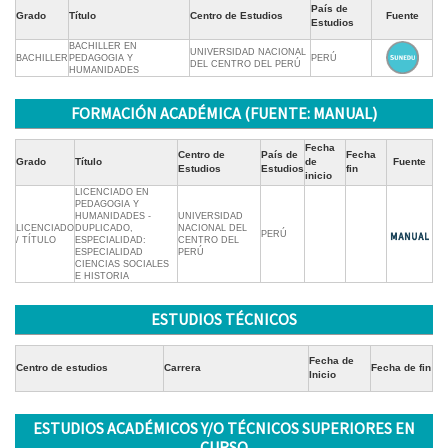
País de
Grado
Título
Centro de Estudios
Fuente
Estudios
BACHILLER EN
UNIVERSIDAD NACIONAL
BACHILLER
PEDAGOGIA Y
PERÚ
DEL CENTRO DEL PERÚ
HUMANIDADES
FORMACIÓN ACADÉMICA (FUENTE: MANUAL)
Fecha
Centro de
País de
Fecha
Grado
Título
de
Fuente
Estudios
Estudios
fin
inicio
LICENCIADO EN
PEDAGOGIA Y
HUMANIDADES -
UNIVERSIDAD
LICENCIADO
DUPLICADO,
NACIONAL DEL
PERÚ
/ TÍTULO
ESPECIALIDAD:
CENTRO DEL
ESPECIALIDAD
PERÚ
CIENCIAS SOCIALES
E HISTORIA
ESTUDIOS TÉCNICOS
Fecha de
Centro de estudios
Carrera
Fecha de fin
Inicio
ESTUDIOS ACADÉMICOS Y/O TÉCNICOS SUPERIORES EN
CURSO