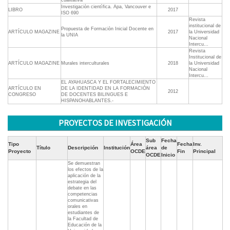
cualitativa
Investigaciòn cientìfica. Apa, Vancouver e
LIBRO
2017
ISO 690
Revista
institucional de
Propuesta de Formaciòn Inicial Docente en
ARTÍCULO MAGAZINE
2017
la Universidad
la UNIA
Nacional
Intercu...
Revista
Institucional de
ARTÍCULO MAGAZINE
Murales interculturales
2018
la Universidad
Nacional
Intercu...
EL AYAHUASCA Y EL FORTALECIMIENTO
ARTÍCULO EN
DE LA IDENTIDAD EN LA FORMACIÓN
2012
CONGRESO
DE DOCENTES BILINGUES E
HISPANOHABLANTES.-
PROYECTOS DE INVESTIGACIÓN
Sub
Fecha
Tipo
Área
Fecha
Inv.
Título
Descripción
Institución
área
de
Proyecto
OCDE
Fin
Principal
OCDE
Inicio
Se demuestran
los efectos de la
aplicación de la
estrategia del
debate en las
competencias
comunicativas
orales en
estudiantes de
la Facultad de
Educación de la