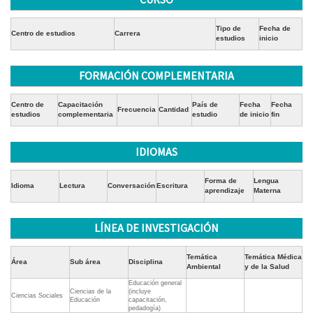
Tipo de
Fecha de
Centro de estudios
Carrera
estudios
inicio
FORMACIÓN COMPLEMENTARIA
Centro de
Capacitación
País de
Fecha
Fecha
Frecuencia
Cantidad
estudios
complementaria
estudio
de inicio
fin
IDIOMAS
Forma de
Lengua
Idioma
Lectura
Conversación
Escritura
aprendizaje
Materna
LÍNEA DE INVESTIGACIÓN
Temática
Temática Médica
Área
Sub área
Disciplina
Ambiental
y de la Salud
Educación general
Ciencias de la
(incluye
Ciencias Sociales
Educación
capacitación,
pedadogía)