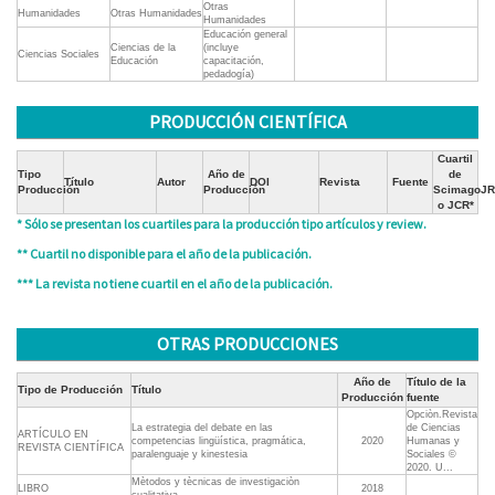
Otras
Humanidades
Otras Humanidades
Humanidades
Educación general
Ciencias de la
(incluye
Ciencias Sociales
Educación
capacitación,
pedadogía)
PRODUCCIÓN CIENTÍFICA
Cuartil
Tipo
Año de
de
Título
Autor
DOI
Revista
Fuente
Producción
Producción
ScimagoJR
o JCR*
* Sólo se presentan los cuartiles para la producción tipo artículos y review.
** Cuartil no disponible para el año de la publicación.
*** La revista no tiene cuartil en el año de la publicación.
OTRAS PRODUCCIONES
Año de
Título de la
Tipo de Producción
Título
Producción
fuente
Opciòn.Revista
La estrategia del debate en las
de Ciencias
ARTÍCULO EN
competencias lingüística, pragmática,
2020
Humanas y
REVISTA CIENTÍFICA
paralenguaje y kinestesia
Sociales ©
2020. U...
Mètodos y tècnicas de investigaciòn
LIBRO
2018