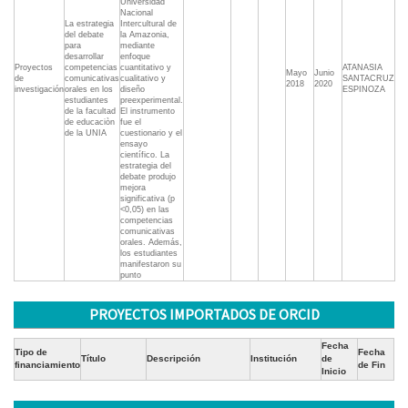
Universidad
Nacional
La estrategia
Intercultural de
del debate
la Amazonia,
para
mediante
desarrollar
enfoque
Proyectos
competencias
cuantitativo y
ATANASIA
Mayo
Junio
de
comunicativas
cualitativo y
SANTACRUZ
2018
2020
investigación
orales en los
diseño
ESPINOZA
estudiantes
preexperimental.
de la facultad
El instrumento
de educaciòn
fue el
de la UNIA
cuestionario y el
ensayo
científico. La
estrategia del
debate produjo
mejora
significativa (p
<0,05) en las
competencias
comunicativas
orales. Además,
los estudiantes
manifestaron su
punto
PROYECTOS IMPORTADOS DE ORCID
Fecha
Tipo de
Fecha
Título
Descripción
Institución
de
financiamiento
de Fin
Inicio