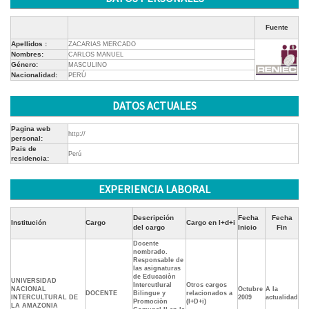
Fuente
Apellidos :
ZACARIAS MERCADO
Nombres:
CARLOS MANUEL
Género:
MASCULINO
Nacionalidad:
PERÚ
DATOS ACTUALES
Pagina web
http://
personal:
Pais de
Perú
residencia:
EXPERIENCIA LABORAL
Descripción
Fecha
Fecha
Institución
Cargo
Cargo en I+d+i
del cargo
Inicio
Fin
Docente
nombrado.
Responsable de
las asignaturas
de Educaciòn
UNIVERSIDAD
Intercutlural
Otros cargos
NACIONAL
Octubre
A la
DOCENTE
Bilingue y
relacionados a
INTERCULTURAL DE
2009
actualidad
Promociòn
(I+D+i)
LA AMAZONIA