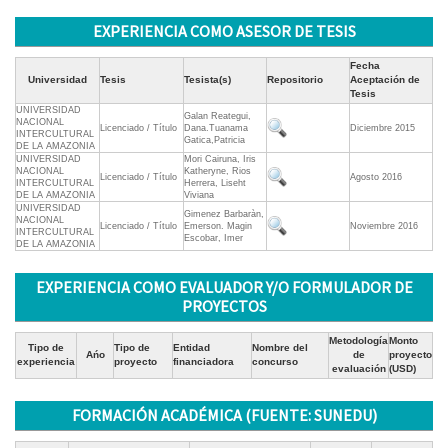
EXPERIENCIA COMO ASESOR DE TESIS
Fecha
Universidad
Tesis
Tesista(s)
Repositorio
Aceptación de
Tesis
UNIVERSIDAD
Galan Reategui,
NACIONAL
Licenciado / Título
Dana.Tuanama
Diciembre 2015
INTERCULTURAL
Gatica,Patricia
DE LA AMAZONIA
UNIVERSIDAD
Mori Cairuna, Iris
NACIONAL
Katheryne, Rios
Licenciado / Título
Agosto 2016
INTERCULTURAL
Herrera, Liseht
DE LA AMAZONIA
Viviana
UNIVERSIDAD
Gimenez Barbaràn,
NACIONAL
Licenciado / Título
Emerson. Magin
Noviembre 2016
INTERCULTURAL
Escobar, Imer
DE LA AMAZONIA
EXPERIENCIA COMO EVALUADOR Y/O FORMULADOR DE
PROYECTOS
Metodología
Monto
Tipo de
Tipo de
Entidad
Nombre del
Ańo
de
proyecto
experiencia
proyecto
financiadora
concurso
evaluación
(USD)
FORMACIÓN ACADÉMICA (FUENTE: SUNEDU)