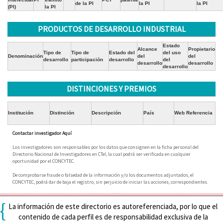
de la PI
la PI
la PI
(PI)
la PI
PRODUCTOS DE DESARROLLO INDUSTRIAL
Estado
Alcance
Propietario
Tipo de
Tipo de
Estado del
del uso
Denominación
del
del
desarrollo
participación
desarrollo
del
desarrollo
desarrollo
desarrollo
DISTINCIONES Y PREMIOS
Institución
Distinción
Descripción
País
Web Referencia
Contactar investigador Aquí
Los investigadores son responsables por los datos que consignen en la ficha personal del
Directorio Nacional de Investigadores en CTeI, la cual podrá ser verificada en cualquier
oportunidad por el CONCYTEC.
De comprobarse fraude o falsedad de la información y/o los documentos adjuntados, el
CONCYTEC, podrá dar de baja el registro, sin perjuicio de iniciar las acciones, correspondientes.
{
La información de este directorio es autoreferenciada, por lo que el
contenido de cada perfil es de responsabilidad exclusiva de la