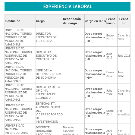
EXPERIENCIA LABORAL
Descripción
Fecha
Fecha
Institución
Cargo
Cargo en I+d+i
del cargo
Inicio
Fin
UNIVERSIDAD
NACIONAL TORIBIO
DIRECTOR
Otros cargos
Enero
Diciembre
RODRIGUEZ DE
EJECUTIVO DE
relacionados a
2013
2013
MENDOZA DE
TESORERÍA
(I+D+i)
AMAZONAS
UNIVERSIDAD
NACIONAL TORIBIO
DIRECTOR
Otros cargos
Julio
RODRIGUEZ DE
EJECUTIVO DE
relacionados a
Julio 2013
2012
MENDOZA DE
CONTABILIDAD
(I+D+i)
AMAZONAS
UNIVERSIDAD
NACIONAL TORIBIO
JEFE DE LA
Otros cargos
Enero
Junio
RODRIGUEZ DE
OFICINA GENERAL
relacionados a
2012
2012
MENDOZA DE
DE ECONOMÍA
(I+D+i)
AMAZONAS
UNIVERSIDAD
DIRECTOR DE LA
NACIONAL TORIBIO
Otros cargos
OFICINA
Julio
Diciembre
RODRIGUEZ DE
relacionados a
EJECUTIVA DE
2009
2011
MENDOZA DE
(I+D+i)
ECONOMÍA
AMAZONAS
ESPECIALISTA
UNIVERSIDAD
ADMINISTRATIVO
NACIONAL TORIBIO
Otros cargos
DEL
Enero
A la
RODRIGUEZ DE
relacionados a
VICERRECTORADO
2014
actualidad
MENDOZA DE
(I+D+i)
DE
AMAZONAS
INVESTIGACIÓN
UNIVERSIDAD
DOCENTE
Docente
NACIONAL
Otros cargos
ORDINARIO
asociado
Abril
A la
INTERCULTURAL
relacionados a
ASOCIADO
nombrado a
2018
actualidad