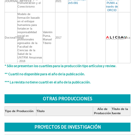
JOURNAL_ARTICLE
2021
Comunicación y el
2n5-091
PUMA a
Conectivismo
través de
ORCID
Modelo de
formación basado
en el enfoque
humanista para
fortalecer la
responsabilidad
Valentin
social en
Puma,
DoctoralThesis
2017
No Aplica
profesionales
Manuel
egresados de la
Tiberio
Facultad de
Ciencias de la
Salud de la
UNTRM Amazonas
- 2016
* Sólo se presentan los cuartiles para la producción tipo artículos y review.
** Cuartil no disponible para el año de la publicación.
*** La revista no tiene cuartil en el año de la publicación.
OTRAS PRODUCCIONES
Año de
Título de la
Tipo de Producción
Título
Producción
fuente
PROYECTOS DE INVESTIGACIÓN