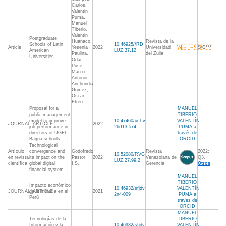
Carlos,
Valentin
Puma,
Manuel
Tiberio,
Valentin
Postgraduate
Huanaco,
Revista de la
Schools of Latin
10.46925//RD
Article
Yesenia
2022
Universidad
S/C***
American
LUZ.37.12
Paulina,
del Zulia
Universities
Odar
Puse,
Marco
Antonio,
Anchundia
Gomez,
Oscar
Efren
Proposal for a
MANUEL
public management
TIBERIO
model to improve
10.47460/uct.v
VALENTÍN
JOURNAL_ARTICLE
2022
job performance in
26i113.574
PUMA a
directors of UGEL
través de
Bagua schools
ORCID
Technological
Artículo
convergence and
Godofredo
Revista
2022:
10.52080/RVG
en revista
its impact on the
Pastor
2022
Venezolana de
Q3,
LUZ.27.99.2
científica
global digital
I.S.
Gerencia
Otros
financial system
MANUEL
TIBERIO
Impacto económico
10.46932/sfjdv
VALENTÍN
JOURNAL_ARTICLE
de la minería en el
2021
2n4-009
PUMA a
Perú
través de
ORCID
MANUEL
Tecnologías de la
TIBERIO
Información y la
10.46932/sfjdv
VALENTÍN