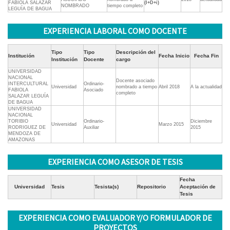
FABIOLA SALAZAR
(I+D+i)
NOMBRADO
tiempo completo
LEGUÍA DE BAGUA
EXPERIENCIA LABORAL COMO DOCENTE
Tipo
Tipo
Descripción del
Institución
Fecha Inicio
Fecha Fin
Institución
Docente
cargo
UNIVERSIDAD
NACIONAL
Docente asociado
INTERCULTURAL
Ordinario-
Universidad
nombrado a tiempo
Abril 2018
A la actualidad
FABIOLA
Asociado
completo
SALAZAR LEGUÍA
DE BAGUA
UNIVERSIDAD
NACIONAL
TORIBIO
Ordinario-
Diciembre
Universidad
Marzo 2015
RODRIGUEZ DE
Auxiliar
2015
MENDOZA DE
AMAZONAS
EXPERIENCIA COMO ASESOR DE TESIS
Fecha
Universidad
Tesis
Tesista(s)
Repositorio
Aceptación de
Tesis
EXPERIENCIA COMO EVALUADOR Y/O FORMULADOR DE
PROYECTOS