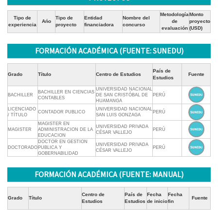
Metodología
Monto
Tipo de
Tipo de
Entidad
Nombre del
Ańo
de
proyecto
experiencia
proyecto
financiadora
concurso
evaluación
(USD)
FORMACIÓN ACADÉMICA (FUENTE: SUNEDU)
País de
Grado
Título
Centro de Estudios
Fuente
Estudios
UNIVERSIDAD NACIONAL
BACHILLER EN CIENCIAS
BACHILLER
DE SAN CRISTÓBAL DE
PERÚ
CONTABLES
HUAMANGA
LICENCIADO
UNIVERSIDAD NACIONAL
CONTADOR PUBLICO
PERÚ
/ TÍTULO
SAN LUIS GONZAGA
MAGISTER EN
UNIVERSIDAD PRIVADA
MAGISTER
ADMINISTRACION DE LA
PERÚ
CÉSAR VALLEJO
EDUCACION
DOCTOR EN GESTION
UNIVERSIDAD PRIVADA
DOCTORADO
PUBLICA Y
PERÚ
CÉSAR VALLEJO
GOBERNABILIDAD
FORMACIÓN ACADÉMICA (FUENTE: MANUAL)
Centro de
País de
Fecha
Fecha
Grado
Título
Fuente
Estudios
Estudios
de inicio
fin