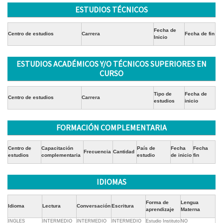
ESTUDIOS TÉCNICOS
Fecha de
Centro de estudios
Carrera
Fecha de fin
Inicio
ESTUDIOS ACADÉMICOS Y/O TÉCNICOS SUPERIORES EN
CURSO
Tipo de
Fecha de
Centro de estudios
Carrera
estudios
inicio
FORMACIÓN COMPLEMENTARIA
Centro de
Capacitación
País de
Fecha
Fecha
Frecuencia
Cantidad
estudios
complementaria
estudio
de inicio
fin
IDIOMAS
Forma de
Lengua
Idioma
Lectura
Conversación
Escritura
aprendizaje
Materna
INGLES
INTERMEDIO
INTERMEDIO
INTERMEDIO
Estudio Instituto
NO