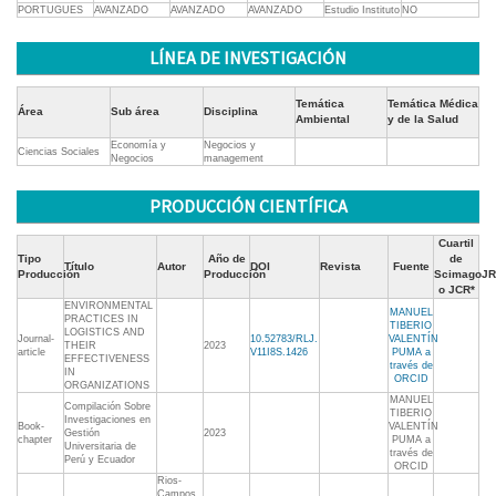
PORTUGUES
AVANZADO
AVANZADO
AVANZADO
Estudio Instituto
NO
LÍNEA DE INVESTIGACIÓN
Temática
Temática Médica
Área
Sub área
Disciplina
Ambiental
y de la Salud
Economía y
Negocios y
Ciencias Sociales
Negocios
management
PRODUCCIÓN CIENTÍFICA
Cuartil
Tipo
Año de
de
Título
Autor
DOI
Revista
Fuente
Producción
Producción
ScimagoJR
o JCR*
ENVIRONMENTAL
MANUEL
PRACTICES IN
TIBERIO
LOGISTICS AND
Journal-
10.52783/RLJ.
VALENTÍN
THEIR
2023
article
V11I8S.1426
PUMA a
EFFECTIVENESS
través de
IN
ORCID
ORGANIZATIONS
MANUEL
Compilación Sobre
TIBERIO
Investigaciones en
Book-
VALENTÍN
Gestión
2023
chapter
PUMA a
Universitaria de
través de
Perú y Ecuador
ORCID
Rios-
Campos,