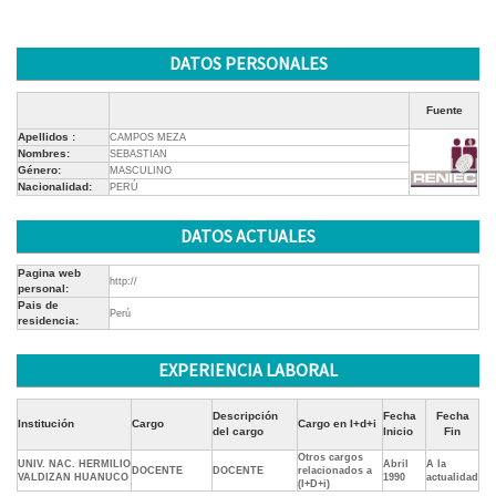
DATOS PERSONALES
Fuente
Apellidos :
CAMPOS MEZA
Nombres:
SEBASTIAN
Género:
MASCULINO
Nacionalidad:
PERÚ
DATOS ACTUALES
Pagina web
http://
personal:
Pais de
Perú
residencia:
EXPERIENCIA LABORAL
Descripción
Fecha
Fecha
Institución
Cargo
Cargo en I+d+i
del cargo
Inicio
Fin
Otros cargos
UNIV. NAC. HERMILIO
Abril
A la
DOCENTE
DOCENTE
relacionados a
VALDIZAN HUANUCO
1990
actualidad
(I+D+i)