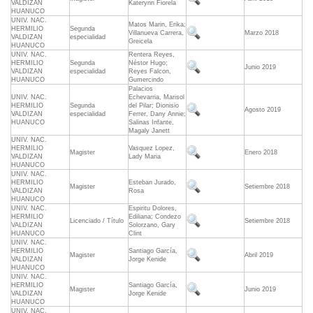
VALDIZAN
Katerynn Fiorela
HUANUCO
UNIV. NAC.
Matos Marin, Erika;
HERMILIO
Segunda
Villanueva Carrera,
Marzo 2018
VALDIZAN
especialidad
Greicela
HUANUCO
UNIV. NAC.
Rentera Reyes,
HERMILIO
Segunda
Néstor Hugo;
Junio 2019
VALDIZAN
especialidad
Reyes Falcon,
HUANUCO
Gumercindo
Palacios
UNIV. NAC.
Echevarria, Marisol
HERMILIO
Segunda
del Pilar; Dionisio
Agosto 2019
VALDIZAN
especialidad
Ferrer, Dany Annie;
HUANUCO
Salinas Infante,
Magaly Janett
UNIV. NAC.
HERMILIO
Vasquez Lopez,
Magister
Enero 2018
VALDIZAN
Lady Maria
HUANUCO
UNIV. NAC.
HERMILIO
Esteban Jurado,
Magister
Setiembre 2018
VALDIZAN
Rosa
HUANUCO
UNIV. NAC.
Espiritu Dolores,
HERMILIO
Ediliana; Condezo
Licenciado / Título
Setiembre 2018
VALDIZAN
Solorzano, Gary
HUANUCO
Clint
UNIV. NAC.
HERMILIO
Santiago García,
Magister
Abril 2019
VALDIZAN
Jorge Kenide
HUANUCO
UNIV. NAC.
HERMILIO
Santiago García,
Magister
Junio 2019
VALDIZAN
Jorge Kenide
HUANUCO
UNIV. NAC.