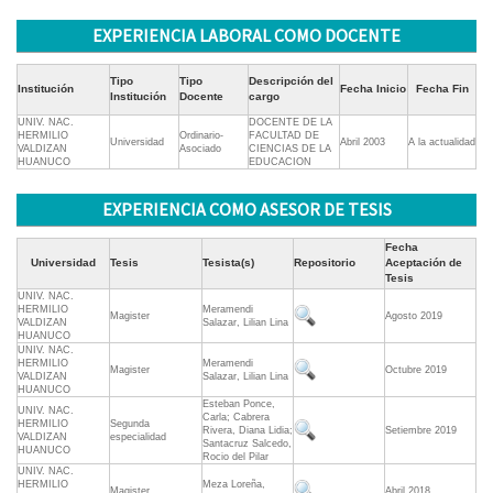
EXPERIENCIA LABORAL COMO DOCENTE
Tipo
Tipo
Descripción del
Institución
Fecha Inicio
Fecha Fin
Institución
Docente
cargo
UNIV. NAC.
DOCENTE DE LA
HERMILIO
Ordinario-
FACULTAD DE
Universidad
Abril 2003
A la actualidad
VALDIZAN
Asociado
CIENCIAS DE LA
HUANUCO
EDUCACION
EXPERIENCIA COMO ASESOR DE TESIS
Fecha
Universidad
Tesis
Tesista(s)
Repositorio
Aceptación de
Tesis
UNIV. NAC.
HERMILIO
Meramendi
Magister
Agosto 2019
VALDIZAN
Salazar, Lilian Lina
HUANUCO
UNIV. NAC.
HERMILIO
Meramendi
Magister
Octubre 2019
VALDIZAN
Salazar, Lilian Lina
HUANUCO
Esteban Ponce,
UNIV. NAC.
Carla; Cabrera
HERMILIO
Segunda
Rivera, Diana Lidia;
Setiembre 2019
VALDIZAN
especialidad
Santacruz Salcedo,
HUANUCO
Rocio del Pilar
UNIV. NAC.
HERMILIO
Meza Loreña,
Magister
Abril 2018