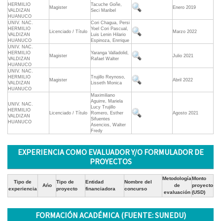
HERMILIO
Tacuche Goñe,
Magister
Enero 2019
VALDIZAN
Seci Maribel
HUANUCO
UNIV. NAC.
Cori Chagua, Persi
HERMILIO
Yoel Cori Pascual,
Licenciado / Título
Marzo 2022
VALDIZAN
Luis Lenin Hilario
HUANUCO
Espinoza, Enrrique
UNIV. NAC.
HERMILIO
Yaranga Valladolid,
Magister
Julio 2021
VALDIZAN
Rafael Walter
HUANUCO
UNIV. NAC.
HERMILIO
Trujillo Reynoso,
Magister
Abril 2022
VALDIZAN
Lisseth Monica
HUANUCO
Maximiliano
Aguirre, Mariela
UNIV. NAC.
Lucy Trujillo
HERMILIO
Licenciado / Título
Romero, Esther
Agosto 2021
VALDIZAN
Sifuentes
HUANUCO
Asencios, Walter
Fredy
EXPERIENCIA COMO EVALUADOR Y/O FORMULADOR DE
PROYECTOS
Metodología
Monto
Tipo de
Tipo de
Entidad
Nombre del
Ańo
de
proyecto
experiencia
proyecto
financiadora
concurso
evaluación
(USD)
FORMACIÓN ACADÉMICA (FUENTE: SUNEDU)