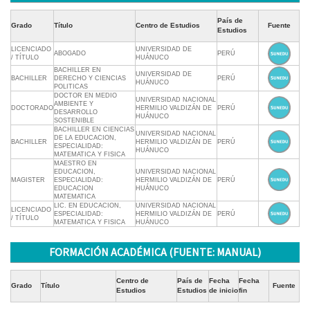
País de
Grado
Título
Centro de Estudios
Fuente
Estudios
LICENCIADO
UNIVERSIDAD DE
ABOGADO
PERÚ
/ TÍTULO
HUÁNUCO
BACHILLER EN
UNIVERSIDAD DE
BACHILLER
DERECHO Y CIENCIAS
PERÚ
HUÁNUCO
POLITICAS
DOCTOR EN MEDIO
UNIVERSIDAD NACIONAL
AMBIENTE Y
DOCTORADO
HERMILIO VALDIZÁN DE
PERÚ
DESARROLLO
HUÁNUCO
SOSTENIBLE
BACHILLER EN CIENCIAS
UNIVERSIDAD NACIONAL
DE LA EDUCACION,
BACHILLER
HERMILIO VALDIZÁN DE
PERÚ
ESPECIALIDAD:
HUÁNUCO
MATEMATICA Y FISICA
MAESTRO EN
EDUCACION,
UNIVERSIDAD NACIONAL
MAGISTER
ESPECIALIDAD:
HERMILIO VALDIZÁN DE
PERÚ
EDUCACION
HUÁNUCO
MATEMATICA
LIC. EN EDUCACION,
UNIVERSIDAD NACIONAL
LICENCIADO
ESPECIALIDAD:
HERMILIO VALDIZÁN DE
PERÚ
/ TÍTULO
MATEMATICA Y FISICA
HUÁNUCO
FORMACIÓN ACADÉMICA (FUENTE: MANUAL)
Centro de
País de
Fecha
Fecha
Grado
Título
Fuente
Estudios
Estudios
de inicio
fin