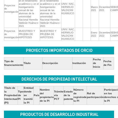
en el rendimiento
en el rendimiento
académico y en el
académico y en el
UNIV. NAC.
Proyectos
hostigamiento
hostigamiento
HERMILIO
Marzo
Diciembre
SEBAS
de
sexual de las
sexual de las
VALDIZAN
2021
2021
CAMP
investigación
alumnas de la
alumnas de la
HUANUCO
universidad
universidad
Nacional Hermilio
Nacional Hermilio
Valdizán Huánuco -
Valdizán Huánuco -
2021
2021
UNIV. NAC.
Proyectos
MUESTREO Y
MUESTREO Y
HERMILIO
Enero
Diciembre
SEBAS
de
PRUEBA DE
PRUEBA DE
VALDIZAN
2022
2022
CAMP
investigación
HIPÓTESIS
HIPÓTESIS
HUANUCO
PROYECTOS IMPORTADOS DE ORCID
Fecha
Tipo de
Fecha
Título
Descripción
Institución
de
financiamiento
de Fin
Inicio
DERECHOS DE PROPIEDAD INTELECTUAL
Título de
Entidad
Nombre
Número
Participac
la
Tipo
donde
Trámite
Estado
del
de
Rol de
en los
Propiedad
de
se
País
vía
de la
propietario
registrode
participación
derechos 
Intelectual
PI
tramitó
PCT
patente
de la PI
la PI
la PI
(PI)
la PI
PRODUCTOS DE DESARROLLO INDUSTRIAL