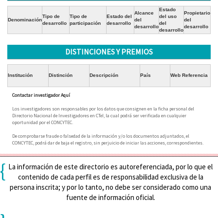
Estado
Alcance
Propietario
Tipo de
Tipo de
Estado del
del uso
Denominación
del
del
desarrollo
participación
desarrollo
del
desarrollo
desarrollo
desarrollo
DISTINCIONES Y PREMIOS
Institución
Distinción
Descripción
País
Web Referencia
Contactar investigador Aquí
Los investigadores son responsables por los datos que consignen en la ficha personal del
Directorio Nacional de Investigadores en CTeI, la cual podrá ser verificada en cualquier
oportunidad por el CONCYTEC.
De comprobarse fraude o falsedad de la información y/o los documentos adjuntados, el
CONCYTEC, podrá dar de baja el registro, sin perjuicio de iniciar las acciones, correspondientes.
{
La información de este directorio es autoreferenciada, por lo que el
contenido de cada perfil es de responsabilidad exclusiva de la
persona inscrita; y por lo tanto, no debe ser considerado como una
fuente de información oficial.