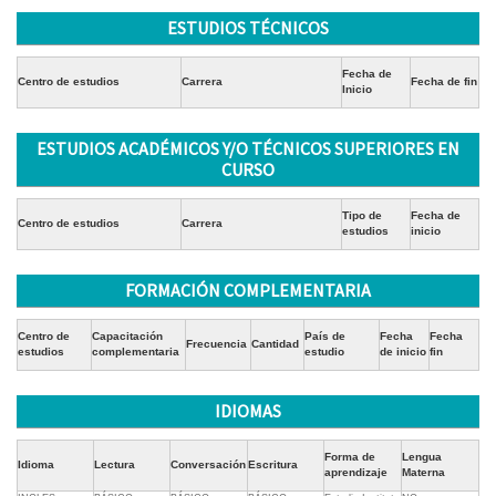
ESTUDIOS TÉCNICOS
Fecha de
Centro de estudios
Carrera
Fecha de fin
Inicio
ESTUDIOS ACADÉMICOS Y/O TÉCNICOS SUPERIORES EN
CURSO
Tipo de
Fecha de
Centro de estudios
Carrera
estudios
inicio
FORMACIÓN COMPLEMENTARIA
Centro de
Capacitación
País de
Fecha
Fecha
Frecuencia
Cantidad
estudios
complementaria
estudio
de inicio
fin
IDIOMAS
Forma de
Lengua
Idioma
Lectura
Conversación
Escritura
aprendizaje
Materna