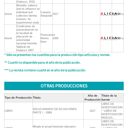
Huánuco, 2018.
Mortality salience
and its influence on
individual and
Campos,
Article
2017
No Aplica
collective identity
Sebastián
motives: An
experimental study
Condiciones de
autoevaluación en
la facultad de
Portocarrero
educación de
Article
Merino,
2009
No Aplica
universidad
Ewer
nacional Hermilio
Valdizán de
Huánuco 2007
* Sólo se presentan los cuartiles para la producción tipo artículos y review.
** Cuartil no disponible para el año de la publicación.
*** La revista no tiene cuartil en el año de la publicación.
OTRAS PRODUCCIONES
Año de
Título de la
Tipo de Producción
Título
Producción
fuente
LIBRO DE
INVESTIGACION
SOLUCIONARIO DE ECUACIONES
LIBRO
2017
- "LIBRO DE
PARTE I - ISBN
INVESTIGACION
REALIZA...
LIBRO DE
INVESTIGACION
Mirada al actual horizonte educativo -