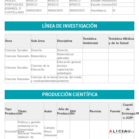
INGLES
BÁSICO
BÁSICO
BÁSICO
Estudio Instituto
NO
PORTUGUES
BÁSICO
BÁSICO
BÁSICO
Estudio Instituto
NO
ESPAÑOL O
AVANZADO
AVANZADO
AVANZADO
Autodidacta
SI
CASTELLANO
LÍNEA DE INVESTIGACIÓN
Temática
Temática Médica
Área
Sub área
Disciplina
Ambiental
y de la Salud
Ciencias Sociales
Derecho
Derecho
Matemáticas
Ciencias Naturales
Matemática
aplicadas
Educación general
Ciencias de la
(incluye
Ciencias Sociales
Educación
capacitación,
pedadogía)
Ciencias de la tierra
Ciencias del medio
Ciencias Naturales
y medioambientales
ambiente
PRODUCCIÓN CIENTÍFICA
Cuartil
Tipo
Año de
de
Título
Autor
DOI
Revista
Fuente
Producción
Producción
ScimagoJR
o JCR*
Política y gestión
ambiental en la
Campos
Universidad
DoctoralThesis
Meza,
2019
No Aplica
Nacional “Hermilio
Sebastian
Valdizán” de