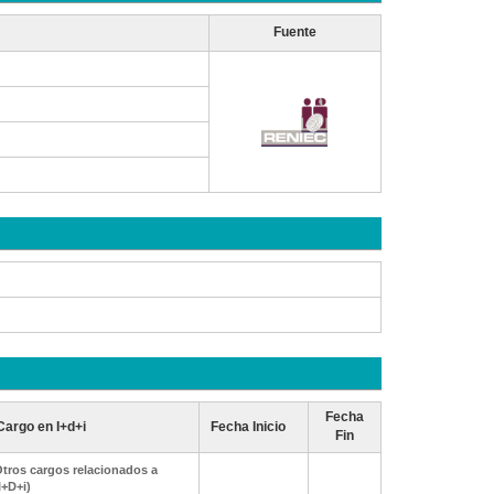
Fuente
Fecha
Cargo en I+d+i
Fecha Inicio
Fin
tros cargos relacionados a
I+D+i)