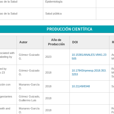
as de la Salud
Epidemiología
as de la Salud
Salud pública
PRODUCCIÓN CIENTÍFICA
Año de
Autor
DOI
R
Producción
ociated with
Gómez-Guizado
10.15381/ANALES.V84I1.23
An
labeling by
2023
G.
505
M
ted by
R
Gómez-Guizado
10.17843/rpmesp.2018.353.
o 23
2018
Me
G.
3253
Sa
ción con
Munares-García
2018
10.21149/8348
S
O.
 gestantes
Gómez Guizado,
2018
Guillermo Luis
with and
Munares-García
R
2018
O.
Pu