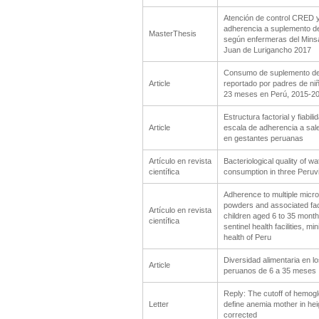
Atención de control CRED 
adherencia a suplemento de
MasterThesis
según enfermeras del Mins
Juan de Lurigancho 2017
Consumo de suplemento de
Article
reportado por padres de ni
23 meses en Perú, 2015-2
Estructura factorial y fiabil
Article
escala de adherencia a sale
en gestantes peruanas
Artículo en revista
Bacteriological quality of wa
científica
consumption in three Peruv
Adherence to multiple micro
powders and associated fac
Artículo en revista
children aged 6 to 35 month
científica
sentinel health facilities, min
health of Peru
Diversidad alimentaria en l
Article
peruanos de 6 a 35 meses
Reply: The cutoff of hemogl
Letter
define anemia mother in hei
corrected