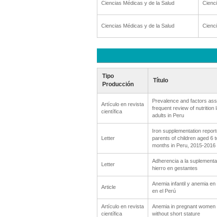
Ciencias Médicas y de la Salud
Cienci
Ciencias Médicas y de la Salud
Cienci
Tipo
Título
Producción
Prevalence and factors ass
Artículo en revista
frequent review of nutrition 
científica
adults in Peru
Iron supplementation repor
Letter
parents of children aged 6 t
months in Peru, 2015-2016
Adherencia a la suplementa
Letter
hierro en gestantes
Anemia infantil y anemia en
Article
en el Perú
Artículo en revista
Anemia in pregnant women 
científica
without short stature