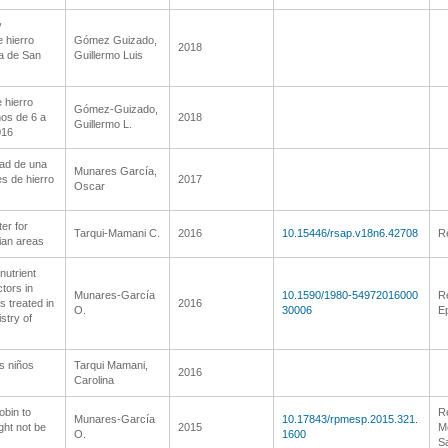
y
 hierro
Gómez Guizado,
2018
a de San
Guillermo Luis
 hierro
Gómez-Guizado,
ños de 6 a
2018
Guillermo L.
016
idad de una
Munares García,
s de hierro
2017
Oscar
ter for
Tarqui-Mamani C.
2016
10.15446/rsap.v18n6.42708
Re
ian areas
nutrient
tors in
Munares-García
10.1590/1980-54972016000
Re
s treated in
2016
O.
30006
Ep
istry of
os niños
Tarqui Mamani,
2016
Carolina
obin to
R
Munares-García
10.17843/rpmesp.2015.321.
ght not be
2015
Me
O.
1600
Sa