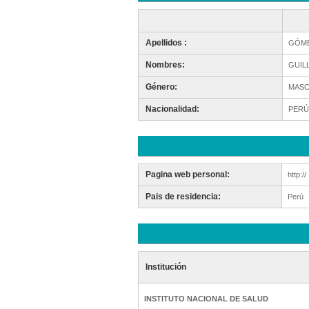
Apellidos :
GÓME
Nombres:
GUIL
Género:
MASC
Nacionalidad:
PERÚ
Pagina web personal:
http://
Pais de residencia:
Perú
Institución
INSTITUTO NACIONAL DE SALUD