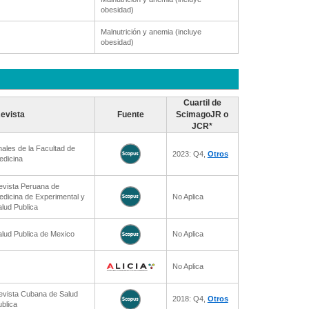
obesidad)
Malnutrición y anemia (incluye
obesidad)
Cuartil de
evista
Fuente
ScimagoJR o
JCR*
ales de la Facultad de
2023: Q4,
Otros
edicina
evista Peruana de
dicina de Experimental y
No Aplica
lud Publica
alud Publica de Mexico
No Aplica
No Aplica
evista Cubana de Salud
2018: Q4,
Otros
blica