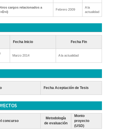
tros cargos relacionados a
A la
Febrero 2009
I+D+i)
actualidad
Fecha Inicio
Fecha Fin
r
Marzo 2014
A la actualidad
o
Fecha Aceptación de Tesis
OYECTOS
Monto
Metodología
l concurso
proyecto
de evaluación
(USD)