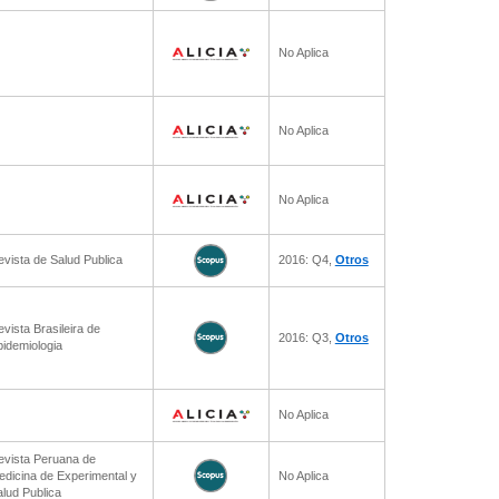
No Aplica
No Aplica
No Aplica
vista de Salud Publica
2016: Q4,
Otros
vista Brasileira de
2016: Q3,
Otros
idemiologia
No Aplica
evista Peruana de
dicina de Experimental y
No Aplica
lud Publica