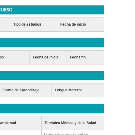
CURSO
Tipo de estudios
Fecha de inicio
dio
Fecha de inicio
Fecha fin
Forma de aprendizaje
Lengua Materna
Ambiental
Temática Médica y de la Salud
Malnutrición y anemia (incluye