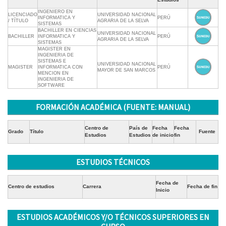
INGENIERO EN
LICENCIADO
UNIVERSIDAD NACIONAL
INFORMATICA Y
PERÚ
/ TÍTULO
AGRARIA DE LA SELVA
SISTEMAS
BACHILLER EN CIENCIAS
UNIVERSIDAD NACIONAL
BACHILLER
INFORMATICA Y
PERÚ
AGRARIA DE LA SELVA
SISTEMAS
MAGISTER EN
INGENIERIA DE
SISTEMAS E
UNIVERSIDAD NACIONAL
MAGISTER
INFORMATICA CON
PERÚ
MAYOR DE SAN MARCOS
MENCION EN
INGENIERIA DE
SOFTWARE
FORMACIÓN ACADÉMICA (FUENTE: MANUAL)
Centro de
País de
Fecha
Fecha
Grado
Título
Fuente
Estudios
Estudios
de inicio
fin
ESTUDIOS TÉCNICOS
Fecha de
Centro de estudios
Carrera
Fecha de fin
Inicio
ESTUDIOS ACADÉMICOS Y/O TÉCNICOS SUPERIORES EN