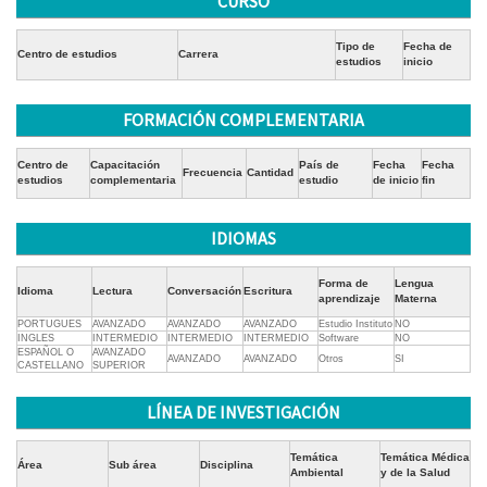
CURSO
Tipo de
Fecha de
Centro de estudios
Carrera
estudios
inicio
FORMACIÓN COMPLEMENTARIA
Centro de
Capacitación
País de
Fecha
Fecha
Frecuencia
Cantidad
estudios
complementaria
estudio
de inicio
fin
IDIOMAS
Forma de
Lengua
Idioma
Lectura
Conversación
Escritura
aprendizaje
Materna
PORTUGUES
AVANZADO
AVANZADO
AVANZADO
Estudio Instituto
NO
INGLES
INTERMEDIO
INTERMEDIO
INTERMEDIO
Software
NO
ESPAÑOL O
AVANZADO
AVANZADO
AVANZADO
Otros
SI
CASTELLANO
SUPERIOR
LÍNEA DE INVESTIGACIÓN
Temática
Temática Médica
Área
Sub área
Disciplina
Ambiental
y de la Salud