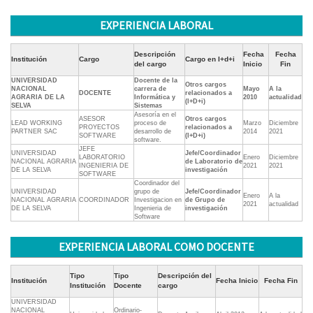
EXPERIENCIA LABORAL
Descripción
Fecha
Fecha
Institución
Cargo
Cargo en I+d+i
del cargo
Inicio
Fin
UNIVERSIDAD
Docente de la
Otros cargos
NACIONAL
carrera de
Mayo
A la
DOCENTE
relacionados a
AGRARIA DE LA
Informática y
2010
actualidad
(I+D+i)
SELVA
Sistemas
Asesoría en el
ASESOR
Otros cargos
LEAD WORKING
proceso de
Marzo
Diciembre
PROYECTOS
relacionados a
PARTNER SAC
desarrollo de
2014
2021
SOFTWARE
(I+D+i)
software.
JEFE
UNIVERSIDAD
Jefe/Coordinador
LABORATORIO
Enero
Diciembre
NACIONAL AGRARIA
de Laboratorio de
INGENIERIA DE
2021
2021
DE LA SELVA
investigación
SOFTWARE
Coordinador del
UNIVERSIDAD
grupo de
Jefe/Coordinador
Enero
A la
NACIONAL AGRARIA
COORDINADOR
Investigacion en
de Grupo de
2021
actualidad
DE LA SELVA
Ingenieria de
investigación
Software
EXPERIENCIA LABORAL COMO DOCENTE
Tipo
Tipo
Descripción del
Institución
Fecha Inicio
Fecha Fin
Institución
Docente
cargo
UNIVERSIDAD
NACIONAL
Ordinario-