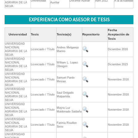
Universidad
Docente Auxilar
Abril 2012
A la actualidad
AGRARIA DE LA
Auxiliar
SELVA
EXPERIENCIA COMO ASESOR DE TESIS
Fecha
Universidad
Tesis
Tesista(s)
Repositorio
Aceptación de
Tesis
UNIVERSIDAD
NACIONAL
Andres Melgarejo
Licenciado / Título
Diciembre 2016
AGRARIA DE LA
Marino
SELVA
UNIVERSIDAD
NACIONAL
William L. Lopez
Licenciado / Título
Diciembre 2015
AGRARIA DE LA
Obregon
SELVA
UNIVERSIDAD
NACIONAL
Samuel Pardo
Licenciado / Título
Noviembre 2016
AGRARIA DE LA
Mesias
SELVA
UNIVERSIDAD
NACIONAL
Saul Delgado
Licenciado / Título
Noviembre 2018
AGRARIA DE LA
Malpartida
SELVA
UNIVERSIDAD
NACIONAL
Mayra Luz
Licenciado / Título
Noviembre 2018
AGRARIA DE LA
Maldonado Saldaña
SELVA
UNIVERSIDAD
NACIONAL
Fatima Rouillon
Licenciado / Título
Noviembre 2018
AGRARIA DE LA
Sixto
SELVA
UNIVERSIDAD