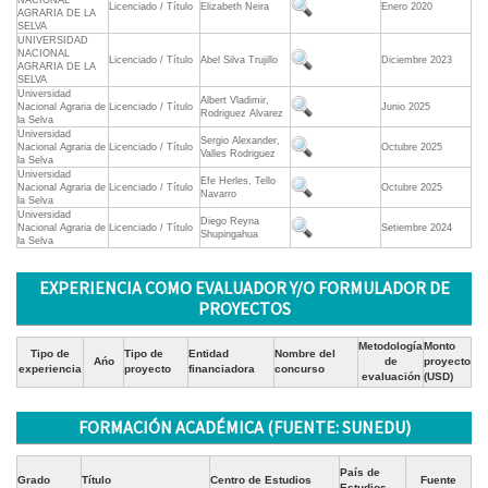
NACIONAL
Licenciado / Título
Elizabeth Neira
Enero 2020
AGRARIA DE LA
SELVA
UNIVERSIDAD
NACIONAL
Licenciado / Título
Abel Silva Trujillo
Diciembre 2023
AGRARIA DE LA
SELVA
Universidad
Albert Vladimir,
Nacional Agraria de
Licenciado / Título
Junio 2025
Rodriguez Alvarez
la Selva
Universidad
Sergio Alexander,
Nacional Agraria de
Licenciado / Título
Octubre 2025
Valles Rodriguez
la Selva
Universidad
Efe Herles, Tello
Nacional Agraria de
Licenciado / Título
Octubre 2025
Navarro
la Selva
Universidad
Diego Reyna
Nacional Agraria de
Licenciado / Título
Setiembre 2024
Shupingahua
la Selva
EXPERIENCIA COMO EVALUADOR Y/O FORMULADOR DE
PROYECTOS
Metodología
Monto
Tipo de
Tipo de
Entidad
Nombre del
Ańo
de
proyecto
experiencia
proyecto
financiadora
concurso
evaluación
(USD)
FORMACIÓN ACADÉMICA (FUENTE: SUNEDU)
País de
Grado
Título
Centro de Estudios
Fuente
Estudios