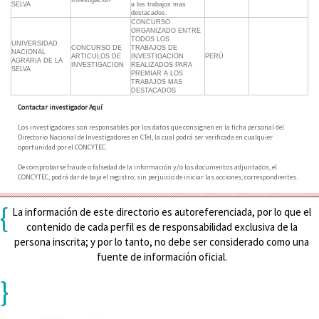
Investigacion
SELVA
a los trabajos mas
destacados.
CONCURSO
ORGANIZADO ENTRE
TODOS LOS
UNIVERSIDAD
CONCURSO DE
TRABAJOS DE
NACIONAL
ARTICULOS DE
INVESTIGACION
PERÚ
AGRARIA DE LA
INVESTIGACION
REALIZADOS PARA
SELVA
PREMIAR A LOS
TRABAJOS MAS
DESTACADOS
Contactar investigador Aquí
Los investigadores son responsables por los datos que consignen en la ficha personal del
Directorio Nacional de Investigadores en CTeI, la cual podrá ser verificada en cualquier
oportunidad por el CONCYTEC.
De comprobarse fraude o falsedad de la información y/o los documentos adjuntados, el
CONCYTEC, podrá dar de baja el registro, sin perjuicio de iniciar las acciones, correspondientes.
{
La información de este directorio es autoreferenciada, por lo que el
contenido de cada perfil es de responsabilidad exclusiva de la
persona inscrita; y por lo tanto, no debe ser considerado como una
fuente de información oficial.
}