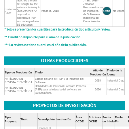
matches the skill
JIISIC 2018 -
set sought by the
Jornadas
software industry in
Iberoamericanas
Conference
Latin America? A
Pando B.
2018
de Ingenieria
No Aplica
Paper
proposal to
de Software e
incorporate PSP
Ingenieria del
into undergraduate
Conocimiento
SE education
* Sólo se presentan los cuartiles para la producción tipo artículos y review.
** Cuartil no disponible para el año de la publicación.
*** La revista no tiene cuartil en el año de la publicación.
OTRAS PRODUCCIONES
Año de
Título de la
Tipo de Producción
Título
Producción
fuente
ARTÍCULO EN
Estado del arte de PSP y la Industria del
2018
Industrial Data
REVISTA CIENTÍFICA
Software
Habilidades de Personal Software Process
ARTÍCULO EN
(PSP) para la industria del software en
2020
Industrial Data
REVISTA CIENTÍFICA
Latinoamérica
PROYECTOS DE INVESTIGACIÓN
Tipo
Área
Sub área
Fecha
Fecha
Título
Descripción
Institución
Proyecto
OCDE
OCDE
de Inicio
Fin
Conocer el