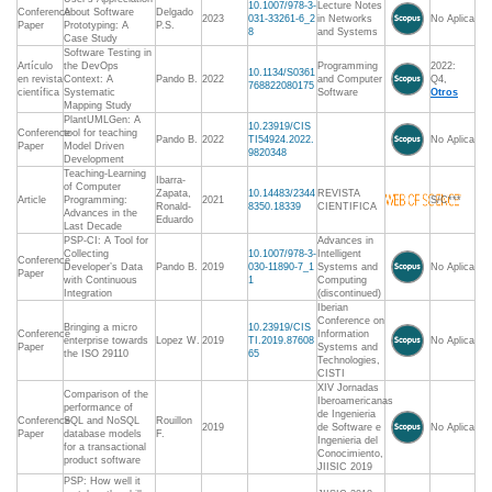
10.1007/978-3-
Lecture Notes
Conference
About Software
Delgado
2023
031-33261-6_2
in Networks
No Aplica
Paper
Prototyping: A
P.S.
8
and Systems
Case Study
Software Testing in
Artículo
the DevOps
Programming
2022:
10.1134/S0361
en revista
Context: A
Pando B.
2022
and Computer
Q4,
768822080175
científica
Systematic
Software
Otros
Mapping Study
PlantUMLGen: A
10.23919/CIS
Conference
tool for teaching
Pando B.
2022
TI54924.2022.
No Aplica
Paper
Model Driven
9820348
Development
Teaching-Learning
Ibarra-
of Computer
Zapata,
10.14483/2344
REVISTA
Article
Programming:
2021
S/C***
Ronald-
8350.18339
CIENTIFICA
Advances in the
Eduardo
Last Decade
PSP-CI: A Tool for
Advances in
Collecting
10.1007/978-3-
Intelligent
Conference
Developer’s Data
Pando B.
2019
030-11890-7_1
Systems and
No Aplica
Paper
with Continuous
1
Computing
Integration
(discontinued)
Iberian
Conference on
Bringing a micro
10.23919/CIS
Conference
Information
enterprise towards
Lopez W.
2019
TI.2019.87608
No Aplica
Paper
Systems and
the ISO 29110
65
Technologies,
CISTI
XIV Jornadas
Comparison of the
Iberoamericanas
performance of
de Ingenieria
Conference
SQL and NoSQL
Rouillon
2019
de Software e
No Aplica
Paper
database models
F.
Ingenieria del
for a transactional
Conocimiento,
product software
JIISIC 2019
PSP: How well it