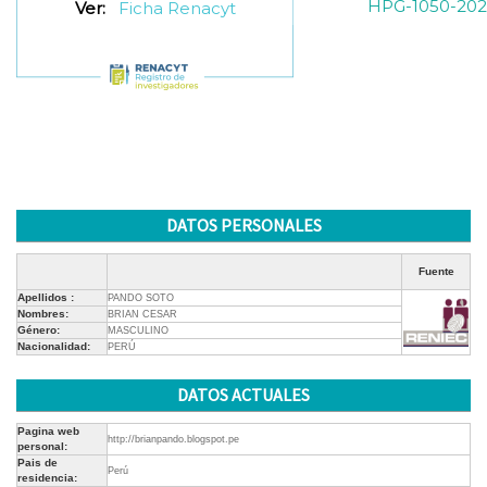
HPG-1050-202
Ver:
Ficha Renacyt
DATOS PERSONALES
Fuente
Apellidos :
PANDO SOTO
Nombres:
BRIAN CESAR
Género:
MASCULINO
Nacionalidad:
PERÚ
DATOS ACTUALES
Pagina web
http://brianpando.blogspot.pe
personal:
Pais de
Perú
residencia: