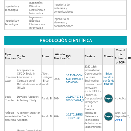
Ingenierías
Ingeniería de
Ingeniería y
Eléctrica,
sistemas y
Tecnología
Electrónica e
comunicaciones
Informática
Ingenierías
Ingeniería de
Ingeniería y
Eléctrica,
sistemas y
Tecnología
Electrónica e
comunicaciones
Informática
PRODUCCIÓN CIENTÍFICA
Cuartil
Tipo
Año de
de
Título
Autor
DOI
Revista
Fuente
Producción
Producción
ScimagoJR
o JCR*
2025 13th
Acceptance of
International
CI/CD Tools in
Albert
Conference in
Brian
10.1109/CONI
Conference-
Education: a
Rodriguez
Software
Pando a
2025
SOFT66928.2
paper
Comparison of
| Brian
Engineering
través de
025.00034
GitHub Actions and
Pando
Research and
ORCID
GitLab
Innovation
(CONISOFT)
Studies in
Book
DevOps Adoption:
10.1007/978-3-
Pando B.
2024
Computational
No Aplica
Chapter
A Tertiary Study
031-50590-4_3
Intelligence
RISTI -
Revista
Artículo
A Tertiary Study on
Iberica de
2024: No
10.17013/RIS
en revista
the DevOps
Pando B.
2024
Sistemas e
disponible**,
TI.53.23-36
científica
Adoption
Tecnologias
Otros
de Informacao
(discontinued)
User’s Appreciation