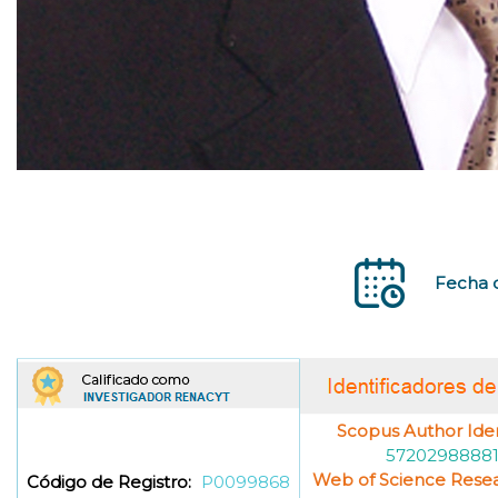
Fecha d
Scopus Author Ident
5720298888
Web of Science Resea
Código de Registro:
P0099868